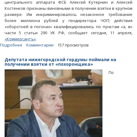
центрального аппарата ФСБ Алексей Кутернин и Алексей
Костенков признаны виновными в получении взятки в крупном
размере. Им инкриминировалось незаконное требование
более миллиона рублей у гендиректора ЧОП; действия
«оборотней в погонах» квалифицировались по пунктам «а, в»
части 5 статьи 290 УК РФ, сообщает сегодня, 11 апреля,
«Коммерсантъ»
.
Подробнее
о
Комментарии
157 просмотров
Полковников
центрального
Депутата нижегородской гордумы поймали на
аппарата
получении взятки от «похоронщика»
ФСБ
По
признали
виновными
в
получении
взятки