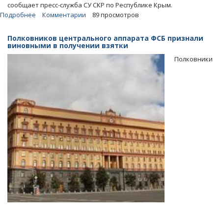
сообщает пресс-служба СУ СКР по Республике Крым.
Подробнее
о
Комментарии
89 просмотров
В
Крыму
Полковников центрального аппарата ФСБ признали
борцы
виновными в получении взятки
с
Полковники
коррупцией
и
замглавы
города
попались
на
взятке