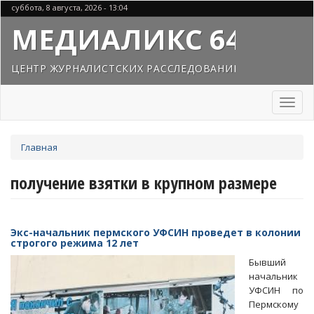
Перейти
суббота, 8 августа, 2026 - 13:04
к
МЕДИАЛИКС 64
основному
содержанию
ЦЕНТР ЖУРНАЛИСТСКИХ РАССЛЕДОВАНИЙ
Toggl
naviga
Вы
Главная
здесь
получение взятки в крупном размере
Экс-начальник пермского УФСИН проведет в колонии
строгого режима 12 лет
Бывший
начальник
УФСИН по
Пермскому