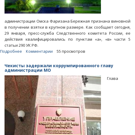
администрации Омска Фаризана Бережная признана виновной
в получении взятки в крупном размере. Как сообщает сегодня,
29 января, пресс-служба Следственного комитета России, ее
действия квалифицировались по пунктам «а», «в» части 5
статьи 290 УК РФ.
Подробнее
о
Комментарии
55 просмотров
В
Омске
Чекисты задержали коррумпированного главу
за
администрации МО
земельные
Глава
махинации
осудили
экс-
чиновницу
мэрии