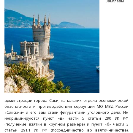
Замглавы
проведет
в
колонии
строгого
режима
12
лет
админстрации города Саки, начальник отдела экономической
безопасности и противодействия коррупции МО МВД России
«Сакский» и его зам стали фигурантами уголовного дела. Им
инкриминируются пункт «в» части 5 статьи 290 УК РФ
(получение взятки в крупном размере) и пункт «б» части 3
статьи 291.1 УК РФ (посредничество во взяточничестве),