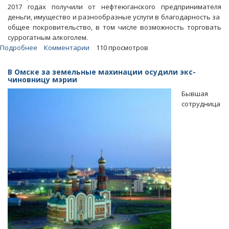
2017 годах получили от нефтеюганского предпринимателя
деньги, имущество и разнообразные услуги в благодарность за
общее покровительство, в том числе возможность торговать
суррогатным алкоголем.
Подробнее
о
Комментарии
110 просмотров
Главу
полиции
В Омске за земельные махинации осудили экс-
Нефтеюганска
чиновницу мэрии
заподозрили
Бывшая
в
сотрудница
получении
взятки