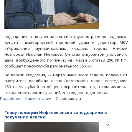
подозрению в получении взятки в крупном размере задержан
депутат нижегородской городской думы и директор МКУ
«Управление муниципальных кладбищ города Нижний
Новгород» Николай Ингликов. Он стал фигурантом уголовного
дела, возбужденного по пункту «в» части 5 статьи 290 УК РФ,
сообщает пресс-служба регионального СУ СКР.
По версии следствия, 27 марта нынешнего года он получил от
смотрителя кладбища «Ново-Сормовское» через посредника
160 тысяч рублей за общее покровительство, в том числе за
сохранение прежних условий его трудового договора.
Подробнее
о
Комментарии
74 просмотра
Депутата
нижегородской
Главу полиции Нефтеюганска заподозрили в
гордумы
получении взятки
поймали
По
на