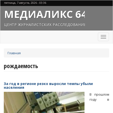
Перейти
пятница, 7 августа, 2026 - 03:36
к
МЕДИАЛИКС 64
основному
содержанию
ЦЕНТР ЖУРНАЛИСТСКИХ РАССЛЕДОВАНИЙ
Toggl
naviga
Вы
Главная
здесь
рождаемость
За год в регионе резко выросли темпы убыли
населения
В прошлом
году в