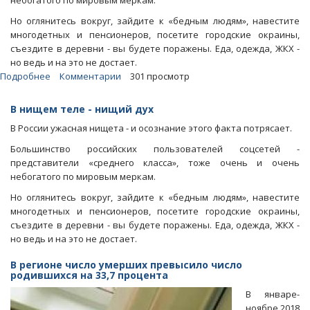
небогатого по мировым меркам.
Но оглянитесь вокруг, зайдите к «бедным людям», навестите
многодетных и пенсионеров, посетите городские окраины,
съездите в деревни - вы будете поражены. Еда, одежда, ЖКХ -
но ведь и на это не достает.
Подробнее
о
Комментарии
301 просмотр
Блоги.
Как
В нищем теле - нищий дух
с
В России ужасная нищета - и осознание этого факта потрясает.
помощью
нищеты
Большинство российских пользователей соцсетей -
россиян
представители «среднего класса», тоже очень и очень
делают
небогатого по мировым меркам.
рабами
Но оглянитесь вокруг, зайдите к «бедным людям», навестите
многодетных и пенсионеров, посетите городские окраины,
съездите в деревни - вы будете поражены. Еда, одежда, ЖКХ -
но ведь и на это не достает.
В регионе число умерших превысило число
родившихся на 33,7 процента
В январе-
ноябре 2018