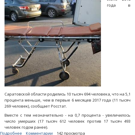
темпах
года в
вымирания
в
регионе
Саратовской области родились 10 тысяч 694 человека, что на 5,1
процента меньше, чем в первые 6 месяцев 2017 года (11 тысяч
269 человек), сообщает Росстат.
Вместе с тем незначительно - на 0,7 процента - увеличилось
число умерших (17 тысяч 612 человек против 17 тысяч 493
человек годом ранее).
Подробнее
о
Комментарии
142 просмотра