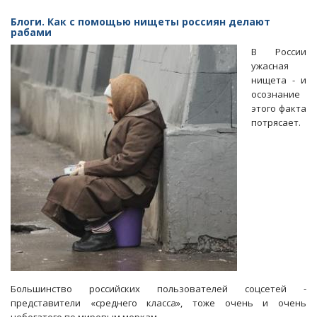
За
год
Блоги. Как с помощью нищеты россиян делают
в
рабами
регионе
В России
резко
ужасная
выросли
нищета - и
темпы
осознание
убыли
этого факта
населения
потрясает.
Большинство российских пользователей соцсетей -
представители «среднего класса», тоже очень и очень