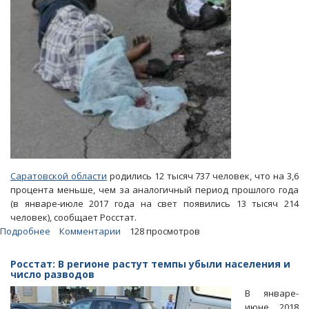
области
Саратовской области
родились 12 тысяч 737 человек, что на 3,6
процента меньше, чем за аналогичный период прошлого года
(в январе-июле 2017 года на свет появились 13 тысяч 214
человек), сообщает Росстат.
Подробнее
о
Комментарии
128 просмотров
Росстат
обнародовал
Росстат: В регионе растут темпы убыли населения и
новые
число разводов
данные
В январе-
о
июне 2018