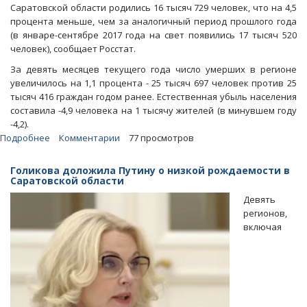
Саратовской области родились 16 тысяч 729 человек, что на 4,5
процента меньше, чем за аналогичный период прошлого года
(в январе-сентябре 2017 года на свет появились 17 тысяч 520
человек), сообщает Росстат.
За девять месяцев текущего года число умерших в регионе
увеличилось на 1,1 процента - 25 тысяч 697 человек против 25
тысяч 416 граждан годом ранее. Естественная убыль населения
составила -4,9 человека на 1 тысячу жителей (в минувшем году
-4,2).
Подробнее
о
Комментарии
77 просмотров
Росстат:
С
Голикова доложила Путину о низкой рождаемости в
начала
Саратовской области
года
Девять
рождаемость
регионов,
в
включая
регионе
упала
на
4,5
процента