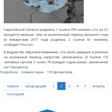
Саратовской области родились 1 тысяча 979 человек, что на 3,7
процента меньше, чем за аналогичный период прошлого года
(в январе-мае 2017 года родились 2 тысячи 55 человек),
сообщает Росстат.
В ведомстве обратили внимание, что число умерших в регионе
за указанный период, напротив, увеличилось (3 тысячи 172
человека против 3 тысяч 79 граждан годом ранее; увеличение
на 3 процента).
Подробнее
о
Комментарии
115 просмотров
В
Саратовской
первое
предыдущий
1
2
3
4
5
вперёд
области
смертность
последний
значительно
превысила
рождаемость