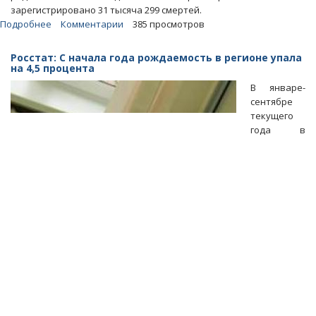
зарегистрировано 31 тысяча 299 смертей.
Подробнее
о
Комментарии
385 просмотров
В
регионе
Росстат: С начала года рождаемость в регионе упала
число
на 4,5 процента
умерших
В январе-
превысило
сентябре
число
текущего
родившихся
года в
на
33,7
процента