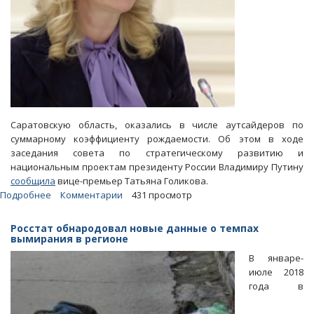
Саратовскую область, оказались в числе аутсайдеров по
суммарному коэффициенту рождаемости. Об этом в ходе
заседания совета по стратегическому развитию и
национальным проектам президенту России Владимиру Путину
сообщила
вице-премьер Татьяна Голикова.
Подробнее
о
Комментарии
431 просмотр
Голикова
доложила
Росстат обнародовал новые данные о темпах
Путину
вымирания в регионе
о
В январе-
низкой
июле 2018
рождаемости
года в
в
Саратовской