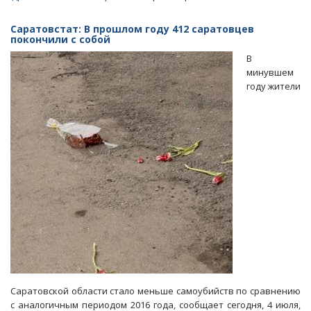
Росстат:
В
Саратовстат: В прошлом году 412 саратовцев
регионе
покончили с собой
растут
В
темпы
минувшем
убыли
году жители
населения
и
число
разводов
Саратовской области стало меньше самоубийств по сравнению
с аналогичным периодом 2016 года, сообщает сегодня, 4 июля,