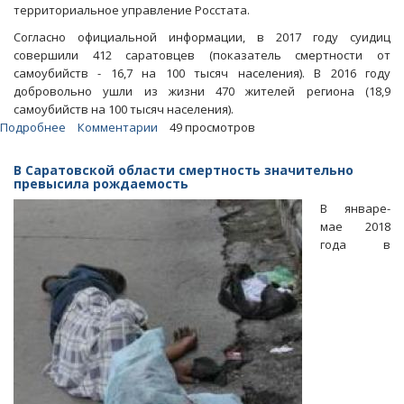
территориальное управление Росстата.
Согласно официальной информации, в 2017 году суидиц
совершили 412 саратовцев (показатель смертности от
самоубийств - 16,7 на 100 тысяч населения). В 2016 году
добровольно ушли из жизни 470 жителей региона (18,9
самоубийств на 100 тысяч населения).
Подробнее
о
Комментарии
49 просмотров
Саратовстат:
В
В Саратовской области смертность значительно
прошлом
превысила рождаемость
году
В январе-
412
мае 2018
саратовцев
года в
покончили
с
собой