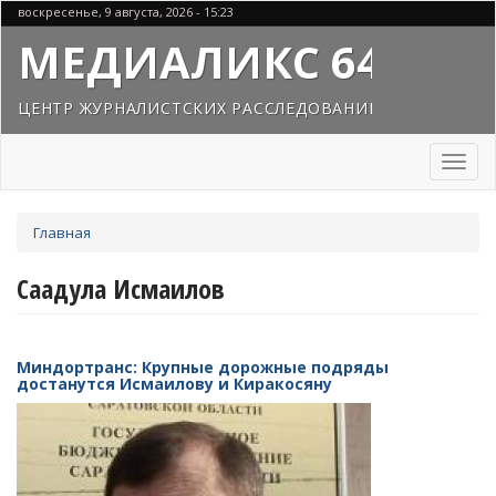
Перейти
воскресенье, 9 августа, 2026 - 15:23
к
МЕДИАЛИКС 64
основному
содержанию
ЦЕНТР ЖУРНАЛИСТСКИХ РАССЛЕДОВАНИЙ
Toggl
naviga
Вы
Главная
здесь
Саадула Исмаилов
Миндортранс: Крупные дорожные подряды
достанутся Исмаилову и Киракосяну