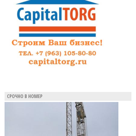
подряды
достанутся
Исмаилову
и
Киракосяну
СРОЧНО В НОМЕР