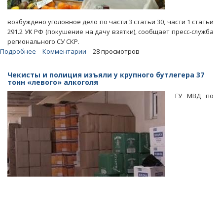
возбуждено уголовное дело по части 3 статьи 30, части 1 статьи
291.2 УК РФ (покушение на дачу взятки), сообщает пресс-служба
регионального СУ СКР.
Подробнее
о
Комментарии
28 просмотров
В
Саратове
Чекисты и полиция изъяли у крупного бутлегера 37
торговец
тонн «левого» алкоголя
овощами
ГУ МВД по
и
фруктами
не
смог
откупиться
от
полицейского