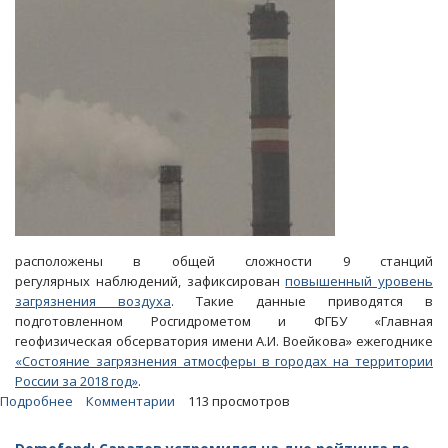
расположены в общей сложности 9 станций
регулярных наблюдений, зафиксирован
повышенный уровень
загрязнения воздуха
. Такие данные приводятся в
подготовленном Росгидрометом и ФГБУ «Главная
геофизическая обсерватория имени А.И. Воейкова» ежегоднике
«Состояние загрязнения атмосферы в городах на территории
России за 2018 год»
.
Подробнее
о
Комментарии
113 просмотров
Росгидромет
назвал