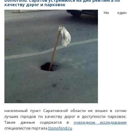
Domofond: Саратов устремился на дно рейтинга по
область
качеству дорог и парковок
зоной
Ни один
повышенного
загрязнения
атмосферы
населенный пункт Саратовской области не вошел в сотню
лучших городов по качеству дорог и доступности парковок.
Такие данные содержатся в
очередном исследовании
специалистов портала
Domofond.ru
.