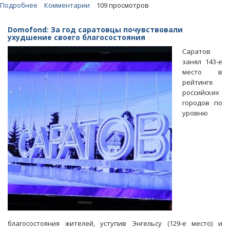
Подробнее
о
Комментарии
109 просмотров
Domofond:
Саратов
Domofond: За год саратовцы почувствовали
устремился
ухудшение своего благосостояния
на
Саратов
дно
занял 143-е
рейтинга
место в
по
рейтинге
качеству
российских
дорог
городов по
и
уровню
парковок
благосостояния жителей, уступив Энгельсу (129-е место) и