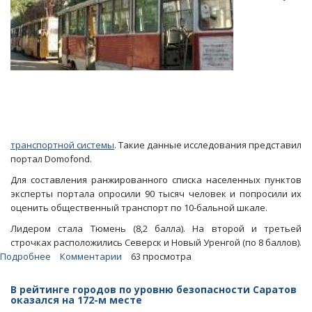
алкоголя
транспортной системы
. Такие данные исследования представил
портал Domofond.
Для составления ранжированного списка населенных пунктов
эксперты портала опросили 90 тысяч человек и попросили их
оценить общественный транспорт по 10-бальной шкале.
Лидером стала Тюмень (8,2 балла). На второй и третьей
строчках расположились Северск и Новый Уренгой (по 8 баллов).
Подробнее
о
Комментарии
63 просмотра
По
качеству
В рейтинге городов по уровню безопасности Саратов
работы
оказался на 172-м месте