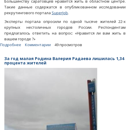
Большинству саратовцев нравится жить в областном центре.
Такие данные содержатся в опубликованном исследовании
рекрутингового портала
SuperJob
.
Эксперты портала опросили по одной тысяче жителей 22-х
крупных нестоличных городов России. Респондентам
предлагалось ответить на вопрос: «Нравится ли вам жить в
вашем городе ?»
Подробнее
о
Комментарии
49 просмотров
SuperJob:
Саратовцы
За год малая Родина Валерия Радаева лишилась 1,34
недовольны
процента жителей
плохой
экологией
и
состоянием
дорог