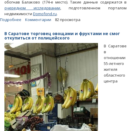
обогнав Балаково (174-е место). Такие данные содержатся в
очередном исследовании
, подготовленном порталом
недвижимости
Domofond.ru
.
Подробнее
о
Комментарии
82 просмотра
Domofond:
За
В Саратове торговец овощами и фруктами не смог
год
откупиться от полицейского
саратовцы
В Саратове
почувствовали
в
ухудшение
отношении
своего
55-летнего
благосостояния
жителя
областного
центра