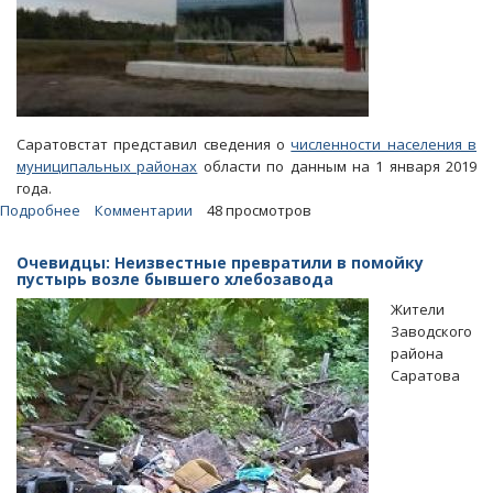
Саратовстат представил сведения о
численности населения в
муниципальных районах
области по данным на 1 января 2019
года.
Подробнее
о
Комментарии
48 просмотров
За
год
Очевидцы: Неизвестные превратили в помойку
малая
пустырь возле бывшего хлебозавода
Родина
Жители
Валерия
Заводского
Радаева
района
лишилась
Саратова
1,34
процента
жителей