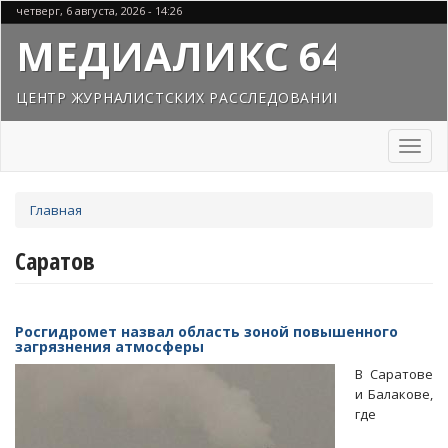
Перейти
четверг, 6 августа, 2026 - 14:26
к
МЕДИАЛИКС 64
основному
содержанию
ЦЕНТР ЖУРНАЛИСТСКИХ РАССЛЕДОВАНИЙ
Toggl
naviga
Вы
Главная
здесь
Саратов
Росгидромет назвал область зоной повышенного
загрязнения атмосферы
В Саратове
и Балакове,
где