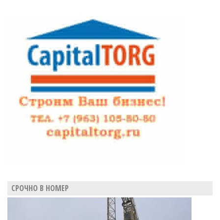
пустырь
возле
бывшего
хлебозавода
СРОЧНО В НОМЕР