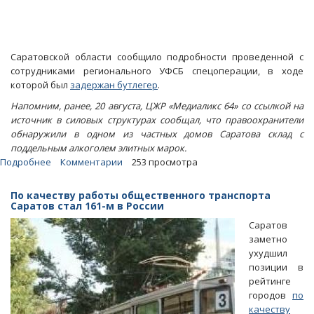
Саратовской области сообщило подробности проведенной с
сотрудниками регионального УФСБ спецоперации, в ходе
которой был
задержан бутлегер
.
Напомним, ранее, 20 августа, ЦЖР «Медиаликс 64» со ссылкой на
источник в силовых структурах сообщал, что правоохранители
обнаружили в одном из частных домов Саратова склад с
поддельным алкоголем элитных марок.
Подробнее
о
Комментарии
253 просмотра
Чекисты
и
По качеству работы общественного транспорта
полиция
Саратов стал 161-м в России
изъяли
Саратов
у
заметно
крупного
ухудшил
бутлегера
позиции в
37
рейтинге
тонн
городов
по
«левого»
качеству