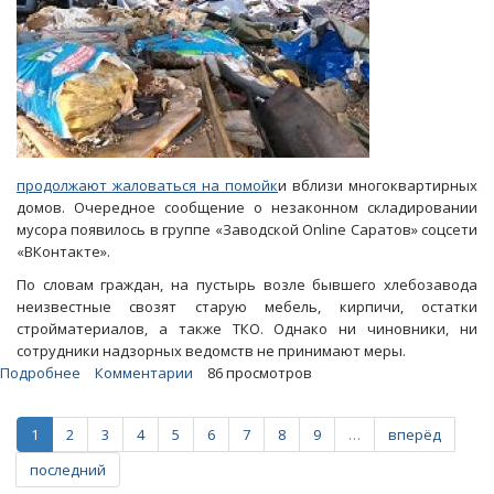
продолжают жаловаться на помойк
и вблизи многоквартирных
домов. Очередное сообщение о незаконном складировании
мусора появилось в группе «Заводской Online Саратов» соцсети
«ВКонтакте».
По словам граждан, на пустырь возле бывшего хлебозавода
неизвестные свозят старую мебель, кирпичи, остатки
стройматериалов, а также ТКО. Однако ни чиновники, ни
сотрудники надзорных ведомств не принимают меры.
Подробнее
о
Комментарии
86 просмотров
Очевидцы:
Неизвестные
1
2
3
4
5
6
7
8
9
…
вперёд
превратили
в
последний
помойку