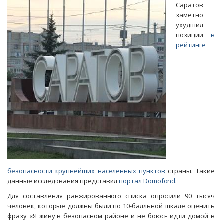
общественного
Саратов
транспорта
заметно
Саратов
ухудшил
стал
позиции
в
161-
рейтинге
м
в
России
безопасности крупнейших населенных пунктов
страны. Такие
данные исследования представил
портал
Domofond
.
Для составления ранжированного списка опросили 90 тысяч
человек, которые должны были по 10-балльной шкале оценить
фразу «Я живу в безопасном районе и не боюсь идти домой в