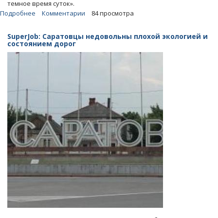
темное время суток».
Подробнее
о
Комментарии
84 просмотра
В
рейтинге
SuperJob: Саратовцы недовольны плохой экологией и
городов
состоянием дорог
по
уровню
безопасности
Саратов
оказался
на
172-
м
месте