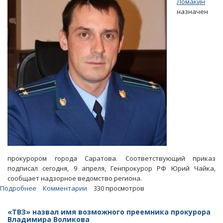
Ломакин
на
назначен
дополнительное
расследование
прокурором города Саратова. Соответствующий приказ
подписал сегодня, 9 апреля, Генпрокурор РФ Юрий Чайка,
сообщает надзорное ведомство региона.
Подробнее
о
Комментарии
330 просмотров
Юрий
Чайка
«ТВЗ» назвал имя возможного преемника прокурора
нашел
Владимира Воликова