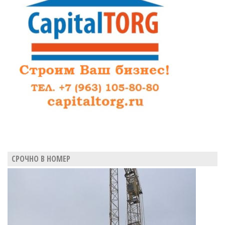
возможного
преемника
прокурора
Владимира
Воликова
СРОЧНО В НОМЕР