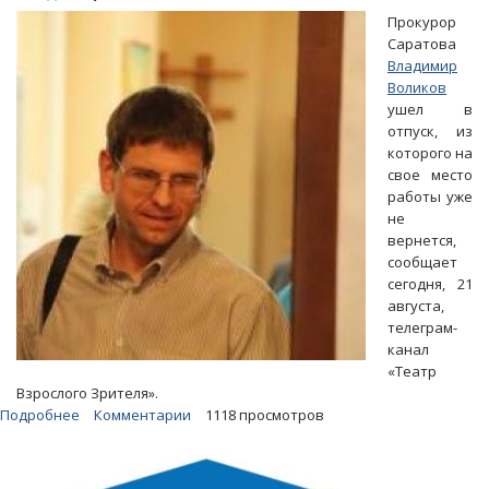
замену
Прокурор
прокурору-«американцу»
Саратова
Воликову
Владимир
Воликов
ушел в
отпуск, из
которого на
свое место
работы уже
не
вернется,
сообщает
сегодня, 21
августа,
телеграм-
канал
«Театр
Взрослого Зрителя».
Подробнее
о
Комментарии
1118 просмотров
«ТВЗ»
назвал
имя