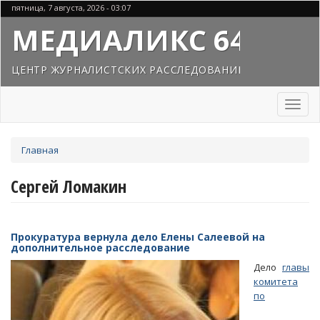
Перейти
пятница, 7 августа, 2026 - 03:07
к
МЕДИАЛИКС 64
основному
содержанию
ЦЕНТР ЖУРНАЛИСТСКИХ РАССЛЕДОВАНИЙ
Toggl
naviga
Вы
Главная
здесь
Сергей Ломакин
Прокуратура вернула дело Елены Салеевой на
дополнительное расследование
Дело
главы
комитета
по