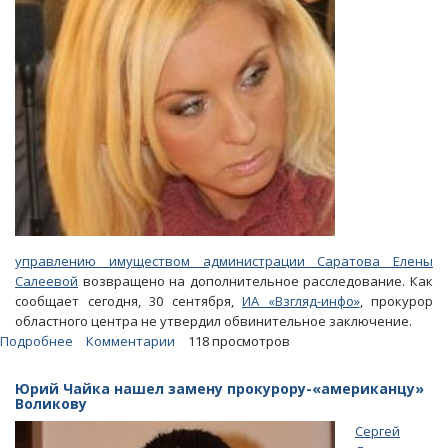
управлению имуществом администрации Саратова Елены
Салеевой
возвращено на дополнительное расследование. Как
сообщает сегодня, 30 сентября,
ИА «Взгляд-инфо»
, прокурор
областного центра не утвердил обвинительное заключение.
Подробнее
о
Комментарии
118 просмотров
Прокуратура
вернула
Юрий Чайка нашел замену прокурору-«американцу»
дело
Воликову
Елены
Сергей
Салеевой