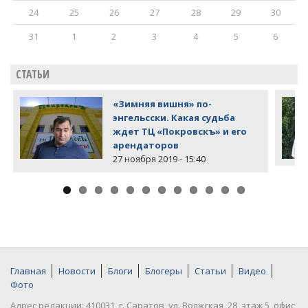
24
25
26
27
28
29
30
31
1
2
3
4
5
6
СТАТЬИ
«Зимняя вишня» по-
энгельсски. Какая судьба
ждет ТЦ «Покровскъ» и его
арендаторов
27 ноября 2019 - 15:40
Главная
Новости
Блоги
Блогеры
Статьи
Видео
Фото
Адрес редакции: 410031, г. Саратов, ул. Волжская, 28, этаж 5, офис