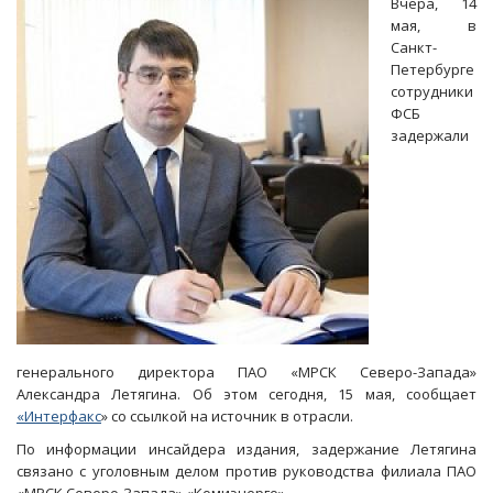
Вчера, 14
«МРСК
мая, в
Северо-
Санкт-
Запада»
Петербурге
вменили
сотрудники
«откат»
ФСБ
в
задержали
13
миллионов
генерального директора ПАО «МРСК Северо-Запада»
Александра Летягина. Об этом сегодня, 15 мая, сообщает
«Интерфакс
» со ссылкой на источник в отрасли.
По информации инсайдера издания, задержание Летягина
связано с уголовным делом против руководства филиала ПАО