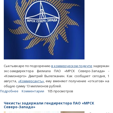
Сыктывкаре по подозрению
в коммерческом подкупе
задержан
экс-замдиректора филиала ПАО «МРСК Северо-Запада» -
«Комиэнерго» Дмитрий Вылегжанин. Как сообщает сегодня, 1
августа,
«Коммерсантъ»
, ему вменяют получение «откатов» на
общую сумму 13 миллионов рублей.
Подробнее
о
Комментарии
105 просмотров
«Дело
Гайзера».
Чекисты задержали гендиректора ПАО «МРСК
Топ-
Северо-Запада»
менеджеру