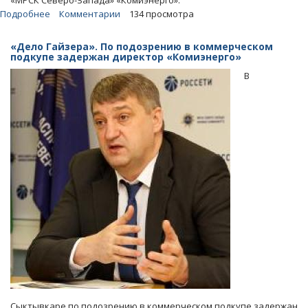
«МРСК Северо-Запада» «Комиэнерго».
Подробнее
о
Комментарии
134 просмотра
Чекисты
задержали
«Дело Гайзера». По подозрению в коммерческом
гендиректора
подкупе задержан директор «Комиэнерго»
ПАО
В
«МРСК
Северо-
Запада»
Сыктывкаре по подозрению в коммерческом подкупе задержан