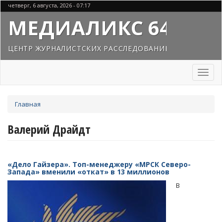
Перейти
четверг, 6 августа, 2026 - 07:17
к
МЕДИАЛИКС 64
основному
содержанию
ЦЕНТР ЖУРНАЛИСТСКИХ РАССЛЕДОВАНИЙ
Toggl
naviga
Вы
Главная
здесь
Валерий Драйдт
«Дело Гайзера». Топ-менеджеру «МРСК Северо-
Запада» вменили «откат» в 13 миллионов
В