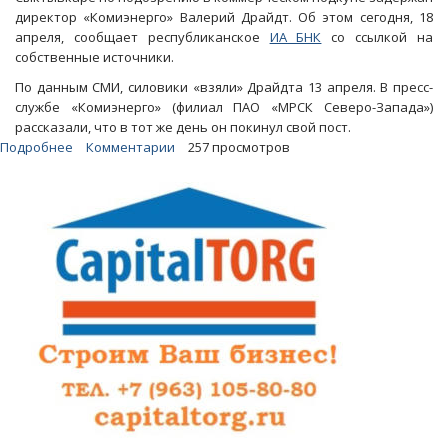
директор «Комиэнерго» Валерий Драйдт. Об этом сегодня, 18
апреля, сообщает республиканское
ИА БНК
со ссылкой на
собственные источники.
По данным СМИ, силовики «взяли» Драйдта 13 апреля. В пресс-
службе «Комиэнерго» (филиал ПАО «МРСК Северо-Запада»)
рассказали, что в тот же день он покинул свой пост.
Подробнее
о
Комментарии
257 просмотров
«Дело
Гайзера».
По
подозрению
в
коммерческом
подкупе
задержан
директор
«Комиэнерго»