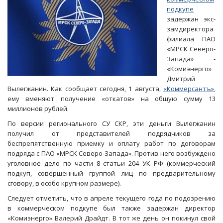
подкупе
задержан экс-
замдиректора
филиала ПАО
«МРСК Северо-
Запада» -
«Комиэнерго»
Дмитрий
Вылегжанин. Как сообщает сегодня, 1 августа,
«Коммерсантъ»
,
ему вменяют получение «откатов» на общую сумму 13
миллионов рублей.
По версии регионального СУ СКР, эти деньги Вылегжанин
получил от представителей подрядчиков за
беспрепятственную приемку и оплату работ по договорам
подряда с ПАО «МРСК Северо-Запада». Против него возбуждено
уголовное дело по части 8 статьи 204 УК РФ (коммерческий
подкуп, совершенный группой лиц по предварительному
сговору, в особо крупном размере).
Следует отметить, что в апреле текущего года по подозрению
в коммерческом подкупе был также задержан директор
«Комиэнерго» Валерий Драйдт. В тот же день он покинул свой