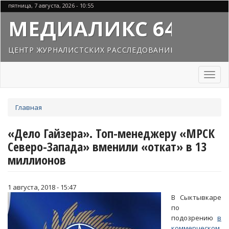
Перейти
пятница, 7 августа, 2026 - 10:55
к
МЕДИАЛИКС 64
основному
содержанию
ЦЕНТР ЖУРНАЛИСТСКИХ РАССЛЕДОВАНИЙ
Toggl
naviga
Вы
Главная
здесь
«Дело Гайзера». Топ-менеджеру «МРСК
Северо-Запада» вменили «откат» в 13
миллионов
1 августа, 2018 - 15:47
В Сыктывкаре
по
подозрению
в
коммерческом