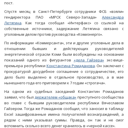
пост.
Спустя месяц в Санкт-Петербурге сотрудники ФСБ «взяли»
гендиректора ПАО «МРСК Северо-Запада»
Александра
Летягина
. Как тогда сообщал «Интерфакс» со ссылкой на
собственные источники, задержание Летягина связано с
уголовным делом против руководства «Комиэнерго».
По информации «Коммерсанта», эти и другие уголовные дела в
отношении бывших и действующих руководителей
энергетической отрасли Коми были возбуждены на основании
показаний одного из фигурантов
«дела
Гайзера
»
экс-вице-
премьера республики
Константина
Ромаданова
. Он заключил с
прокуратурой досудебное соглашение о сотрудничестве, его
дело было выделено в отдельное производство, а в мае
нынешнего года его приговорили к 7 годам «строгача».
На одном из судебных заседаний Константин Ромаданов
заявил, что был
держателем «
общака
»
преступного сообщества
во главе с бывшим руководителем республики Вячеславом
Гайзером. Тогда же Ромаданов сообщил, что заносил в таблицу
Excel зашифрованные имена получателей вознаграждений, а
рядом с ними указывал суммы. Правда, он так и не смог
вспомнить сколько всего денег хранилось в «черной кассе».