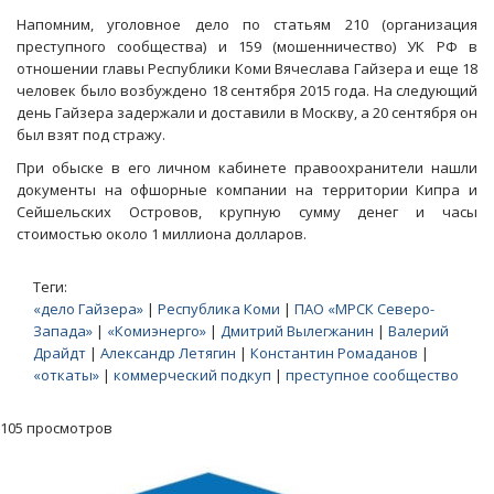
Напомним, уголовное дело по статьям 210 (организация
преступного сообщества) и 159 (мошенничество) УК РФ в
отношении главы Республики Коми Вячеслава Гайзера и еще 18
человек было возбуждено 18 сентября 2015 года. На следующий
день Гайзера задержали и доставили в Москву, а 20 сентября он
был взят под стражу.
При обыске в его личном кабинете правоохранители нашли
документы на офшорные компании на территории Кипра и
Сейшельских Островов, крупную сумму денег и часы
стоимостью около 1 миллиона долларов.
Теги:
«дело Гайзера»
|
Республика Коми
|
ПАО «МРСК Северо-
Запада»
|
«Комиэнерго»
|
Дмитрий Вылегжанин
|
Валерий
Драйдт
|
Александр Летягин
|
Константин Ромаданов
|
«откаты»
|
коммерческий подкуп
|
преступное сообщество
105 просмотров