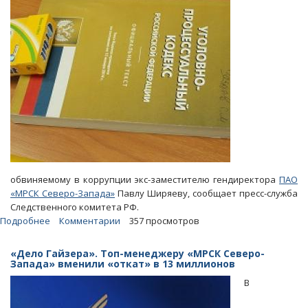
обвиняемому в коррупции экс-заместителю гендиректора
ПАО
«МРСК Северо-Запада»
Павлу Ширяеву, сообщает пресс-служба
Следственного комитета РФ.
Подробнее
о
Комментарии
357 просмотров
Экс-
замглавы
«Дело Гайзера». Топ-менеджеру «МРСК Северо-
«МРСК
Запада» вменили «откат» в 13 миллионов
Северо-
В
Запада»
получил