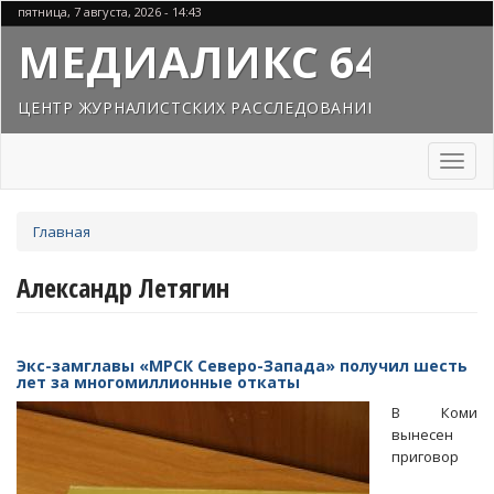
Перейти
пятница, 7 августа, 2026 - 14:43
к
МЕДИАЛИКС 64
основному
содержанию
ЦЕНТР ЖУРНАЛИСТСКИХ РАССЛЕДОВАНИЙ
Toggl
naviga
Вы
Главная
здесь
Александр Летягин
Экс-замглавы «МРСК Северо-Запада» получил шесть
лет за многомиллионные откаты
В Коми
вынесен
приговор