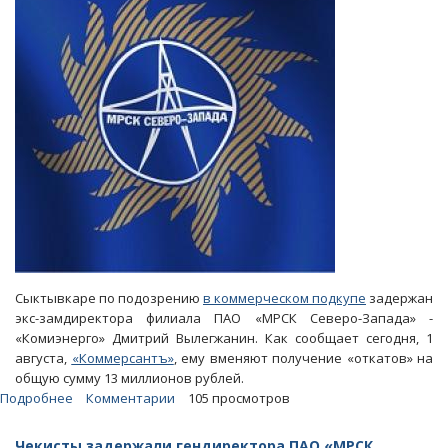
шесть
лет
за
многомиллионные
откаты
Сыктывкаре по подозрению
в коммерческом подкупе
задержан
экс-замдиректора филиала ПАО «МРСК Северо-Запада» -
«Комиэнерго» Дмитрий Вылегжанин. Как сообщает сегодня, 1
августа,
«Коммерсантъ»
, ему вменяют получение «откатов» на
общую сумму 13 миллионов рублей.
Подробнее
о
Комментарии
105 просмотров
«Дело
Гайзера».
Чекисты задержали гендиректора ПАО «МРСК