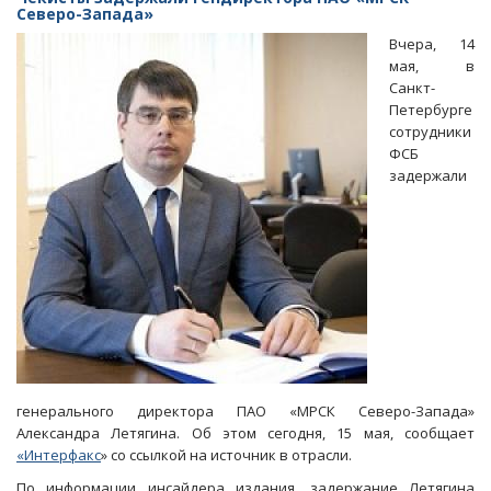
Топ-
Северо-Запада»
менеджеру
Вчера, 14
«МРСК
мая, в
Северо-
Санкт-
Запада»
Петербурге
вменили
сотрудники
«откат»
ФСБ
в
задержали
13
миллионов
генерального директора ПАО «МРСК Северо-Запада»
Александра Летягина. Об этом сегодня, 15 мая, сообщает
«Интерфакс
» со ссылкой на источник в отрасли.
По информации инсайдера издания, задержание Летягина