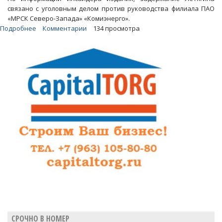
связано с уголовным делом против руководства филиала ПАО
«МРСК Северо-Запада» «Комиэнерго».
Подробнее
о
Комментарии
134 просмотра
Чекисты
задержали
гендиректора
ПАО
«МРСК
Северо-
Запада»
СРОЧНО В НОМЕР