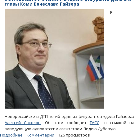
фигурантов
главы Коми Вячеслава Гайзера
«дела
В
Гайзера»
получил
7
лет
«строгача»
Новороссийске в ДТП погиб один из фигурантов «дела Гайзера»
Алексей Соколов
. Об этом сообщает
ТАСС
со ссылкой на
заведующую адвокатским агентством Лидию Дубовую.
Подробнее
о
Комментарии
126 просмотров