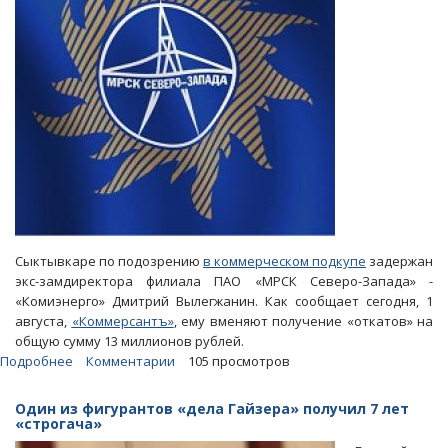
Сыктывкаре по подозрению
в коммерческом подкупе
задержан
экс-замдиректора филиала ПАО «МРСК Северо-Запада» -
«Комиэнерго» Дмитрий Вылегжанин. Как сообщает сегодня, 1
августа,
«Коммерсантъ»
, ему вменяют получение «откатов» на
общую сумму 13 миллионов рублей.
Подробнее
о
Комментарии
105 просмотров
«Дело
Гайзера».
Один из фигурантов «дела Гайзера» получил 7 лет
Топ-
«строгача»
менеджеру