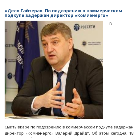
СМИ
сообщили
«Дело Гайзера». По подозрению в коммерческом
о
подкупе задержан директор «Комиэнерго»
гибели
В
второго
фигуранта
дела
экс-
главы
Коми
Вячеслава
Гайзера
Сыктывкаре по подозрению в коммерческом подкупе задержан
директор «Комиэнерго» Валерий Драйдт. Об этом сегодня, 18