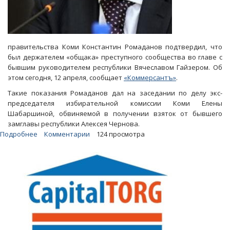
правительства Коми Константин Ромаданов подтвердил, что
был держателем «общака» преступного сообщества во главе с
бывшим руководителем республики Вячеславом Гайзером. Об
этом сегодня, 12 апреля, сообщает
«Коммерсантъ»
.
Такие показания Ромаданов дал на заседании по делу экс-
председателя избирательной комиссии Коми Елены
Шабаршиной, обвиняемой в получении взяток от бывшего
замглавы республики Алексея Чернова.
Подробнее
о
Комментарии
124 просмотра
Экс-
зампред
правительства
Коми
дал
информацию
о
губернаторском
«общаке»