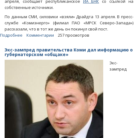
апреля, сообщает республиканское
ИА БНК
со ссылкой на
собственные источники.
По данным СМИ, силовики «взяли» Драйдта 13 апреля. В пресс-
службе «Комиэнерго» (филиал ПАО «МРСК Северо-Запада»)
рассказали, что в тот же день он покинул свой пост.
Подробнее
о
Комментарии
257 просмотров
«Дело
Гайзера».
Экс-зампред правительства Коми дал информацию о
По
губернаторском «общаке»
подозрению
Экс-
в
зампред
коммерческом
подкупе
задержан
директор
«Комиэнерго»