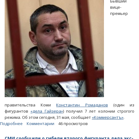
Бывший
«МРСК
вице-
Северо-
премьер
Запада»
вменили
«откат»
в
13
миллионов
правительства Коми
Константин Ромаданов
(один из
фигурантов
«дела Гайзера»
) получил 7 лет колонии строгого
режима. Об этом сегодня, 31 мая, сообщает
«Коммерсантъ»
.
Подробнее
о
Комментарии
46 просмотров
Один
из
СМИ сообщили о гибели второго фигуранта дела экс-