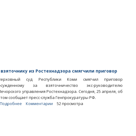
о
гибели
второго
фигуранта
дела
экс-
главы
Коми
Вячеслава
Гайзера
взяточнику из Ростехнадзора смягчили приговор
Верховный суд Республики Коми смягчил приговор
осужденному за взяточничество экс-руководителю
Печорского управления Ростехнадзора. Сегодня, 25 апреля, об
этом сообщает пресс-служба Генпрокуратуры РФ.
Подробнее
о
Комментарии
52 просмотра
Получившему
деньги
и
узбекский
«прикид»