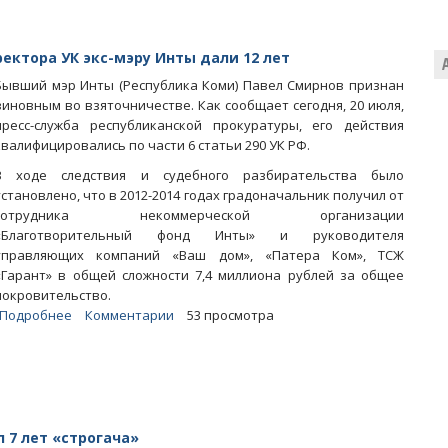
6
миллионов
рублей
ктора УК экс-мэру Инты дали 12 лет
Бывший мэр Инты (Республика Коми) Павел Смирнов признан
виновным во взяточничестве. Как сообщает сегодня, 20 июля,
пресс-служба республиканской прокуратуры, его действия
квалифицировались по части 6 статьи 290 УК РФ.
В ходе следствия и судебного разбирательства было
установлено, что в 2012-2014 годах градоначальник получил от
сотрудника некоммерческой организации
«Благотворительный фонд Инты» и руководителя
управляющих компаний «Ваш дом», «Патера Ком», ТСЖ
«Гарант» в общей сложности 7,4 миллиона рублей за общее
покровительство.
Подробнее
о
Комментарии
53 просмотра
Получившему
миллионы
за
крышевание
директора
УК
 7 лет «строгача»