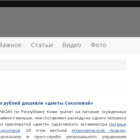
Важное
Статьи
Видео
Фото
ячи рублей дешевле «диеты Соколовой»
УФСИН по Республике Коми тратит на питание осужденных
намного меньше, чем составляют расходы на одного человека
по пресловутой «диете» саратовского экс-министра
Натальи
Соколовой
. Об этом местной
«Комсомольской правде»
рассказали в пресс-службе регионального управления