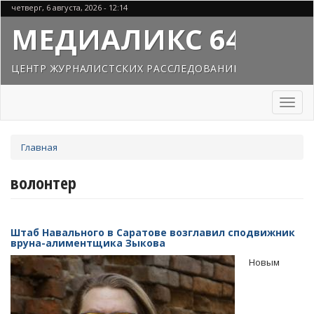
Перейти
четверг, 6 августа, 2026 - 12:14
к
МЕДИАЛИКС 64
основному
содержанию
ЦЕНТР ЖУРНАЛИСТСКИХ РАССЛЕДОВАНИЙ
Toggl
naviga
Вы
Главная
здесь
волонтер
Штаб Навального в Саратове возглавил сподвижник
вруна-алиментщика Зыкова
Новым