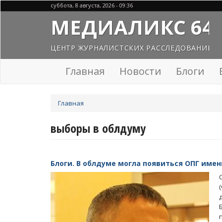
Перейти
суббота, 8 августа, 2026 - 09:36
к
МЕДИАЛИКС 64
основному
содержанию
ЦЕНТР ЖУРНАЛИСТСКИХ РАССЛЕДОВАНИЙ
Главная
Новости
Блоги
Вы
Главная
здесь
выборы в облдуму
Блоги. В облдуме могла появиться ОПГ име