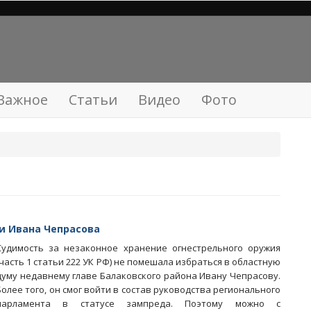
Важное
Статьи
Видео
Фото
ни Ивана Чепрасова
Судимость за незаконное хранение огнестрельного оружия
(часть 1 статьи 222 УК РФ) не помешала избраться в областную
думу недавнему главе Балаковского района Ивану Чепрасову.
Более того, он смог войти в состав руководства регионального
парламента в статусе зампреда. Поэтому можно с