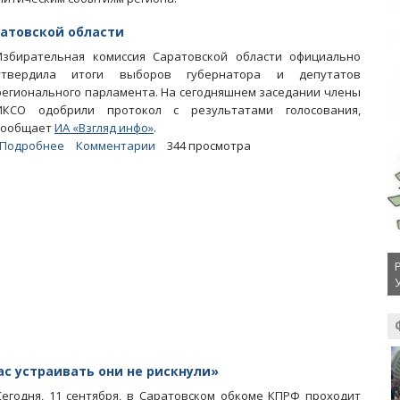
ратовской области
Избирательная комиссия Саратовской области официально
утвердила итоги выборов губернатора и депутатов
регионального парламента. На сегодняшнем заседании члены
ИКСО одобрили протокол с результатами голосования,
сообщает
ИА «Взгляд инфо»
.
Подробнее
о
Комментарии
344 просмотра
Облизбирком
утвердил
итоги
выборов
в
Саратовской
области
ас устраивать они не рискнули»
Сегодня, 11 сентября, в Саратовском обкоме КПРФ проходит