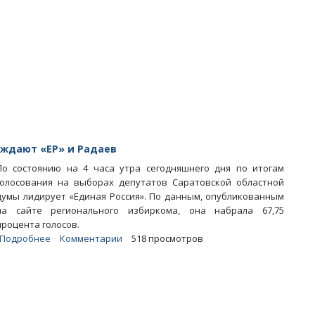
в
лидерах
по
сообщениям
о
нарушениях
на
выборах
еждают «ЕР» и Радаев
По состоянию на 4 часа утра сегодняшнего дня по итогам
голосования на выборах депутатов Саратовской областной
думы лидирует «Единая Россия». По данным, опубликованным
на сайте регионального избиркома, она набрала 67,75
процента голосов.
Подробнее
о
Комментарии
518 просмотров
Облизбирком:
На
выборах
убедительно
побеждают