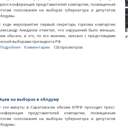
пресс-конференция представителей компартии, посвященная
итогам голосования на выборах губернатора и депутатов
облдумы.
В ходе мероприятия первый секретарь горкома компартии
Александр Анидалов отметил, что нарушений было меньше,
чем обычно, и это, по его мнению, связано с предстоящими
ук убийцы
Митинг против планов Росатома по
У
весной выборами президента РФ.
строительству завода в Горном
Подробнее
о
Комментарии
126 просмотров
Александр
Анидалов
о
выборах:
«Совсем
ужас
устраивать
они
не
цев на выборах в облдуму
рискнули»
В эти минуты в Саратовском обкоме КПРФ проходит пресс-
конференция представителей компартии, посвященная
итогам голосования на выборах губернатора и депутатов
облдумы.