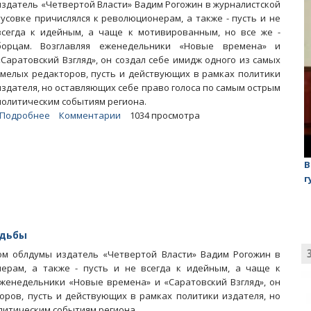
издатель «Четвертой Власти» Вадим Рогожин в журналистской
тусовке причислялся к революционерам, а также - пусть и не
всегда к идейным, а чаще к мотивированным, но все же -
борцам. Возглавляя еженедельники «Новые времена» и
«Саратовский Взгляд», он создал себе имидж одного из самых
смелых редакторов, пусть и действующих в рамках политики
издателя, но оставляющих себе право голоса по самым острым
политическим событиям региона.
Подробнее
о
Комментарии
1034 просмотра
Блоги.
Как
Вадим
лаган»
На обсуждении проекта завода в Горном едва не
В
Рогожин
случилась потасовка
г
превратился
в
пажа
Дениса
удьбы
Фадеева
ом облдумы издатель «Четвертой Власти» Вадим Рогожин в
нерам, а также - пусть и не всегда к идейным, а чаще к
еженедельники «Новые времена» и «Саратовский Взгляд», он
оров, пусть и действующих в рамках политики издателя, но
литическим событиям региона.