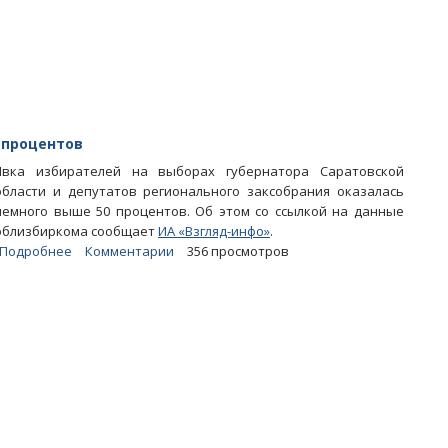
«ЕР»
и
Радаев
 процентов
Явка избирателей на выборах губернатора Саратовской
области и депутатов регионального заксобрания оказалась
немного выше 50 процентов. Об этом со ссылкой на данные
облизбиркома сообщает
ИА «Взгляд-инфо»
.
Подробнее
о
Комментарии
356 просмотров
Выборы.
Явка
по
области
едва
превысила
50
процентов