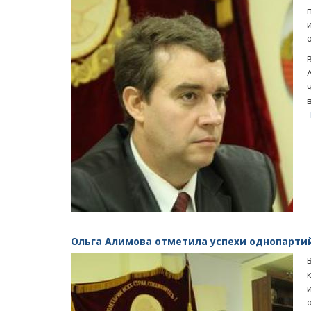
ащается в помойку
Саратовцы скорбят о погибшей от р
Лизе Киселевой
Ольга Алимова отметила успехи однопартий