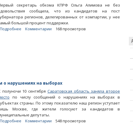
Первый секретарь обкома КПРФ Ольга Алимова не без
удовольствия сообщила, что из кандидатов на пост
губернатора регионов, делегированных от компартии, у нее
самый большой процент поддержки.
Подробнее
о
Комментарии
168 просмотров
Ольга
Алимова
отметила
успехи
однопартийцев
на
выборах
в
облдуму
м о нарушениях на выборах
К полуночи 10 сентября
Саратовская область заняла второе
место
по числу сообщений о нарушениях на выборах в
субъектах страны. По этому показателю наш регион уступает
лишь Москве, где жители голосуют за кандидатов в
муниципальные депутаты.
Подробнее
о
Комментарии
548 просмотров
Область
оказалась