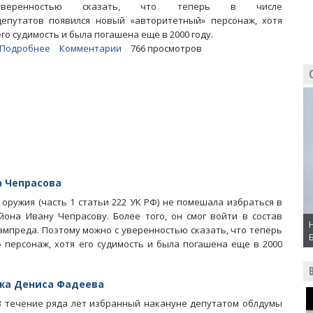
уверенностью сказать, что теперь в числе
депутатов появился новый «авторитетный» персонаж, хотя
его судимость и была погашена еще в 2000 году.
Подробнее
о
Комментарии
766 просмотров
Блоги.
В
облдуме
могла
появиться
ОПГ
имени
Ивана
Чепрасова
 Чепрасова
оружия (часть 1 статьи 222 УК РФ) не помешала избраться в
она Ивану Чепрасову. Более того, он смог войти в состав
ампреда. Поэтому можно с уверенностью сказать, что теперь
 персонаж, хотя его судимость и была погашена еще в 2000
ажа Дениса Фадеева
В течение ряда лет избранный накануне депутатом облдумы