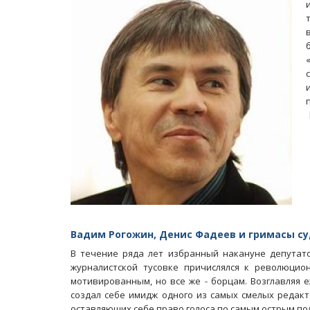
Масленичный концерт ансамбля «Ба
Вадим Рогожин, Денис Фадеев и гримасы с
В течение ряда лет избранный накануне депутат
журналистской тусовке причислялся к революцио
мотивированным, но все же - борцам. Возглавляя 
создал себе имидж одного из самых смелых редакт
оставляющих себе право голоса по самым острым по