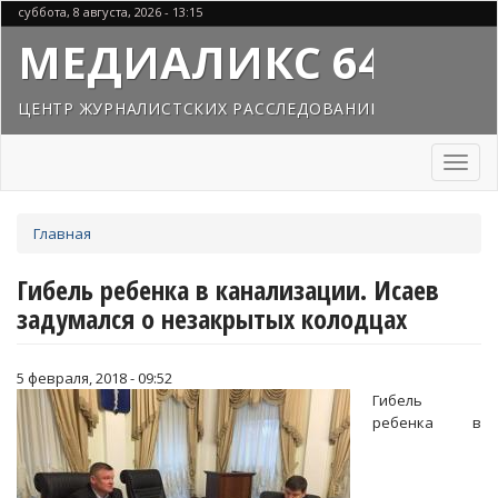
Перейти
суббота, 8 августа, 2026 - 13:15
к
МЕДИАЛИКС 64
основному
содержанию
ЦЕНТР ЖУРНАЛИСТСКИХ РАССЛЕДОВАНИЙ
Toggl
naviga
Вы
Главная
здесь
Гибель ребенка в канализации. Исаев
задумался о незакрытых колодцах
5 февраля, 2018 - 09:52
Гибель
ребенка в