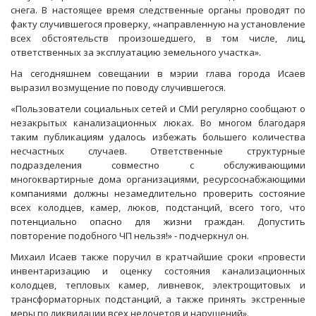
снега. В настоящее время следственные органы проводят по
факту случившегося проверку, «направленную на установление
всех обстоятельств произошедшего, в том числе, лиц,
ответственных за эксплуатацию земельного участка».
На сегодняшнем совещании в мэрии глава города Исаев
выразил возмущение по поводу случившегося.
«Пользователи социальных сетей и СМИ регулярно сообщают о
незакрытых канализационных люках. Во многом благодаря
таким публикациям удалось избежать большего количества
несчастных случаев. Ответственные структурные
подразделения совместно с обслуживающими
многоквартирные дома организациями, ресурсоснабжающими
компаниями должны незамедлительно проверить состояние
всех колодцев, камер, люков, подстанций, всего того, что
потенциально опасно для жизни граждан. Допустить
повторение подобного ЧП нельзя!» - подчеркнул он.
Михаил Исаев также поручил в кратчайшие сроки «провести
инвентаризацию и оценку состояния канализационных
колодцев, тепловых камер, ливневок, электрощитовых и
трансформаторных подстанций, а также принять экстренные
меры по ликвидации всех недочетов и нарушений».