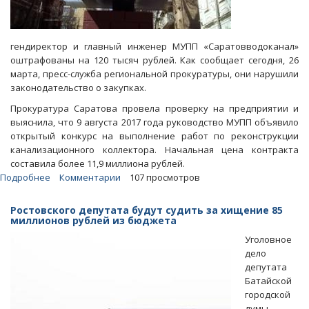
гендиректор и главный инженер МУПП «Саратовводоканал»
оштрафованы на 120 тысяч рублей. Как сообщает сегодня, 26
марта, пресс-служба региональной прокуратуры, они нарушили
законодательство о закупках.
Прокуратура Саратова провела проверку на предприятии и
выяснила, что 9 августа 2017 года руководство МУПП объявило
открытый конкурс на выполнение работ по реконструкции
канализационного коллектора. Начальная цена контракта
составила более 11,9 миллиона рублей.
Подробнее
о
Комментарии
107 просмотров
Бывшее
руководство
Ростовского депутата будут судить за хищение 85
«Саратовводоканала»
миллионов рублей из бюджета
уличили
Уголовное
в
дело
нарушении
депутата
законодательства
Батайской
о
городской
закупках
думы