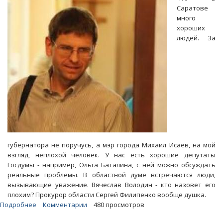
85
Саратове
миллионов
много
рублей
хороших
из
людей. За
бюджета
губернатора не поручусь, а мэр города Михаил Исаев, на мой
взгляд, неплохой человек. У нас есть хорошие депутаты
Госдумы - например, Ольга Баталина, с ней можно обсуждать
реальные проблемы. В областной думе встречаются люди,
вызывающие уважение. Вячеслав Володин - кто назовет его
плохим? Прокурор области Сергей Филипенко вообще душка.
Подробнее
о
Комментарии
480 просмотров
Блоги.