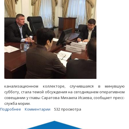
возбудило
уголовное
дело
канализационном коллекторе, случившаяся в минувшую
субботу, стала темой обсуждения на сегодняшнем оперативном
совещании у главы Саратова Михаила Исаева, сообщает пресс-
служба мэрии.
Подробнее
о
Комментарии
532 просмотра
Гибель
ребенка
в