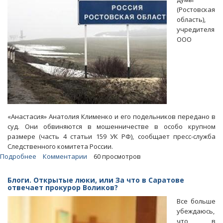
(Ростовская
область),
учредителя
ООО
«Анастасия» Анатолия Клименко и его подельников передано в
суд. Они обвиняются в мошенничестве в особо крупном
размере (часть 4 статьи 159 УК РФ), сообщает пресс-служба
Следственного комитета России.
Подробнее
о
Комментарии
60 просмотров
Ростовского
депутата
Блоги. Открытые люки, или За что в Саратове
будут
отвечает прокурор Воликов?
судить
Все больше
за
убеждаюсь,
хищение
что в