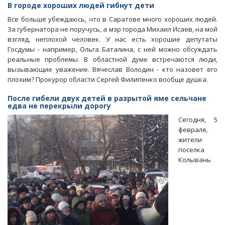
Открытые
В городе хороших людей гибнут дети
люки,
Все больше убеждаюсь, что в Саратове много хороших людей.
или
За губернатора не поручусь, а мэр города Михаил Исаев, на мой
За
взгляд, неплохой человек. У нас есть хорошие депутаты
что
Госдумы - например, Ольга Баталина, с ней можно обсуждать
в
реальные проблемы. В областной думе встречаются люди,
Саратове
вызывающие уважение. Вячеслав Володин - кто назовет его
отвечает
плохим? Прокурор области Сергей Филипенко вообще душка.
прокурор
Воликов?
После гибели двух детей в разрытой яме сельчане
едва не перекрыли дорогу
Сегодня, 5
февраля,
жители
поселка
Колывань