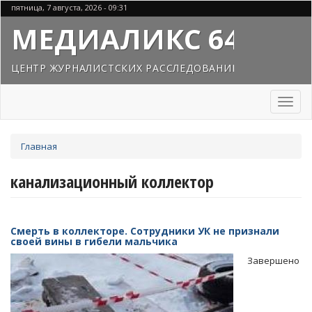
Перейти
пятница, 7 августа, 2026 - 09:31
к
МЕДИАЛИКС 64
основному
содержанию
ЦЕНТР ЖУРНАЛИСТСКИХ РАССЛЕДОВАНИЙ
Toggl
naviga
Вы
Главная
здесь
канализационный коллектор
Смерть в коллекторе. Сотрудники УК не признали
своей вины в гибели мальчика
Завершено