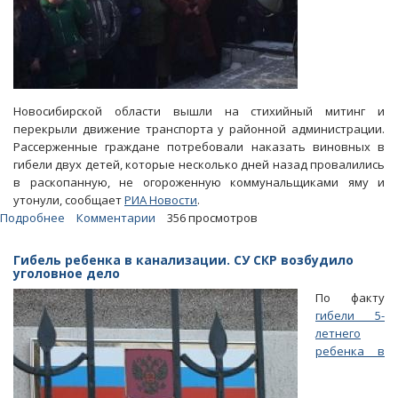
Новосибирской области вышли на стихийный митинг и
перекрыли движение транспорта у районной администрации.
Рассерженные граждане потребовали наказать виновных в
гибели двух детей, которые несколько дней назад провалились
в раскопанную, не огороженную коммунальщиками яму и
утонули, сообщает
РИА Новости
.
Подробнее
о
Комментарии
356 просмотров
После
гибели
Гибель ребенка в канализации. СУ СКР возбудило
двух
уголовное дело
детей
По факту
в
гибели 5-
разрытой
летнего
яме
ребенка в
сельчане
едва
не