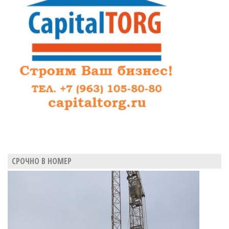
канализации.
Исаев
задумался
о
незакрытых
колодцах
СРОЧНО В НОМЕР