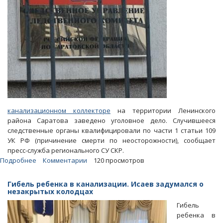
перекрыли
дорогу
канализационном коллекторе
на территории Ленинского
района Саратова заведено уголовное дело. Случившееся
следственные органы квалифицировали по части 1 статьи 109
УК РФ (причинение смерти по неосторожности), сообщает
пресс-служба регионального СУ СКР.
Подробнее
о
Комментарии
120 просмотров
Гибель
ребенка
Гибель ребенка в канализации. Исаев задумался о
в
незакрытых колодцах
канализации.
Гибель
СУ
ребенка в
СКР