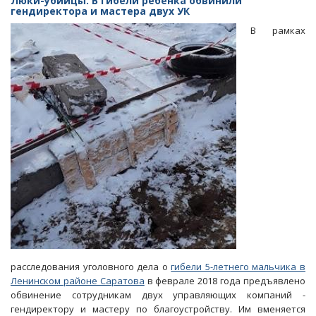
Люки-убийцы. В гибели ребенка обвинили
коллекторе.
гендиректора и мастера двух УК
Сотрудники
В рамках
УК
не
признали
своей
вины
в
гибели
мальчика
расследования уголовного дела о
гибели 5-летнего мальчика в
Ленинском районе Саратова
в феврале 2018 года предъявлено
обвинение сотрудникам двух управляющих компаний -
гендиректору и мастеру по благоустройству. Им вменяется