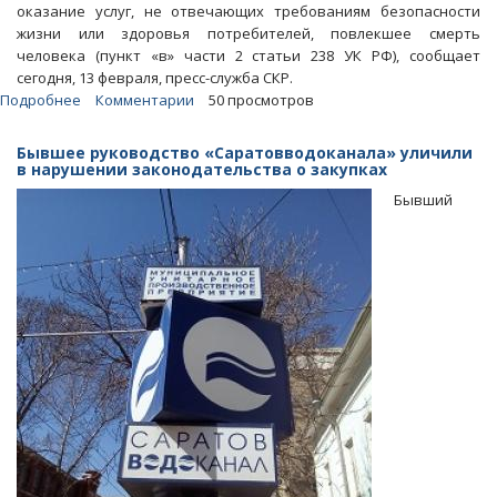
оказание услуг, не отвечающих требованиям безопасности
жизни или здоровья потребителей, повлекшее смерть
человека (пункт «в» части 2 статьи 238 УК РФ), сообщает
сегодня, 13 февраля, пресс-служба СКР.
Подробнее
о
Комментарии
50 просмотров
Люки-
убийцы.
Бывшее руководство «Саратовводоканала» уличили
В
в нарушении законодательства о закупках
гибели
Бывший
ребенка
обвинили
гендиректора
и
мастера
двух
УК