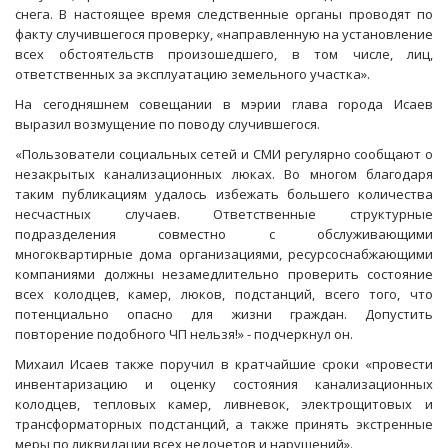
снега. В настоящее время следственные органы проводят по
факту случившегося проверку, «направленную на установление
всех обстоятельств произошедшего, в том числе, лиц,
ответственных за эксплуатацию земельного участка».
На сегодняшнем совещании в мэрии глава города Исаев
выразил возмущение по поводу случившегося.
«Пользователи социальных сетей и СМИ регулярно сообщают о
незакрытых канализационных люках. Во многом благодаря
таким публикациям удалось избежать большего количества
несчастных случаев. Ответственные структурные
подразделения совместно с обслуживающими
многоквартирные дома организациями, ресурсоснабжающими
компаниями должны незамедлительно проверить состояние
всех колодцев, камер, люков, подстанций, всего того, что
потенциально опасно для жизни граждан. Допустить
повторение подобного ЧП нельзя!» - подчеркнул он.
Михаил Исаев также поручил в кратчайшие сроки «провести
инвентаризацию и оценку состояния канализационных
колодцев, тепловых камер, ливневок, электрощитовых и
трансформаторных подстанций, а также принять экстренные
меры по ликвидации всех недочетов и нарушений».