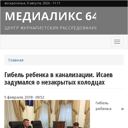
Перейти
воскресенье, 9 августа, 2026 - 11:11
к
МЕДИАЛИКС 64
основному
содержанию
ЦЕНТР ЖУРНАЛИСТСКИХ РАССЛЕДОВАНИЙ
Toggl
naviga
Вы
Главная
здесь
Гибель ребенка в канализации. Исаев
задумался о незакрытых колодцах
5 февраля, 2018 - 09:52
Гибель
ребенка в