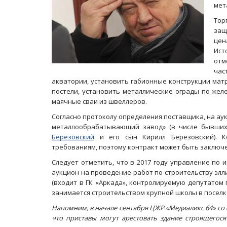
мет
Тор
защ
цен
Ист
отм
час
акватории, установить габионные конструкции мат
постели, установить металлические ограды по жел
маячные сваи из швеллеров.
Согласно протоколу определения поставщика, на ау
металлообрабатывающий завод» (в числе бывших
Березовский
и его сын Кирилл Березовский). К
требованиям, поэтому контракт может быть заключе
Следует отметить, что в 2017 году управление по
аукцион на проведение работ по строительству элл
(входит в ГК «Аркада», контролируемую депутатом
занимается строительством крупной школы в поселк
Напомним, в начале сентября ЦЖР «Медиаликс 64» со 
что приставы могут арестовать здание строящегося