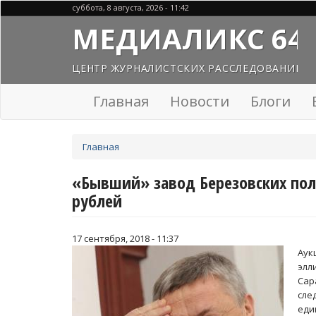
Перейти
суббота, 8 августа, 2026 - 11:42
к
МЕДИАЛИКС 64
основному
содержанию
ЦЕНТР ЖУРНАЛИСТСКИХ РАССЛЕДОВАНИЙ
Главная
Новости
Блоги
Вы
Главная
здесь
«Бывший» завод Березовских пол
рублей
17 сентября, 2018 - 11:37
Аук
элл
Сар
сле
ед