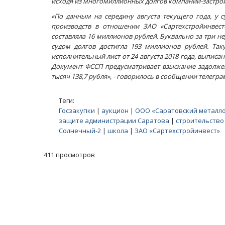
исходя из многомиллионных долгов компании-застро
«По данным на середину августа текущего года, у 
производств в отношении ЗАО «Сартехстройинвест
составляла 16 миллионов рублей. Буквально за три н
судом долгов достигла 193 миллионов рублей. Та
исполнительный лист от 24 августа 2018 года, выпи
Документ ФССП предусматривает взыскание задолже
тысяч 138,7 рубля», - говорилось в сообщении телегра
Теги:
Госзакупки
|
аукцион
|
ООО «Саратовский металл
защите администрации Саратова
|
строительство
Солнечный-2
|
школа
|
ЗАО «Сартехстройинвест»
411 просмотров