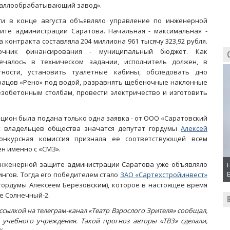
аллообрабатывающий завод».
ги в конце августа объявляло управление по инженерной
ите администрации Саратова. Начальная - максимальная -
а контракта составляла 204 миллиона 961 тысячу 323,92 рубля.
очник финансирования - муниципальный бюджет. Как
ечалось в техническом задании, исполнитель должен, в
тности, установить туалетные кабины, обследовать дно
рацов «Рено» под водой, разравнять щебеночные наклонные
езобетонным столбам, провести электричество и изготовить
кцион была подана только одна заявка - от ООО «Саратовский
 владельцев общества значатся депутат гордумы
Алексей
онкурсная комиссия признала ее соответствующей всем
н именно с «СМЗ».
 инженерной защите администрации Саратова уже объявляло
ингов. Тогда его победителем стало
ЗАО «Сартехстройинвест»
 гордумы Алексеем Березовским), которое в настоящее время
е Солнечный-2.
ссылкой на телеграм-канал «Театр Взрослого Зрителя» сообщал,
 учебного учреждения. Такой прогноз авторы «ТВЗ» сделали,