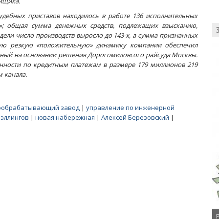
йщика.
судебных приставов находилось в работе 136 исполнительных
»; общая сумма денежных средств, подлежащих взысканию,
едели число производств выросло до 143-х, а сумма признанных
кую резкую «положительную» динамику компании обеспечил
санный на основании решения Дорогомиловсого райсуда Москвы.
нности по кредитным платежам в размере 179 миллионов 219
м-канала.
ообрабатывающий завод
|
управление по инженерной
 эллингов
|
новая набережная
|
Алексей Березовский
|