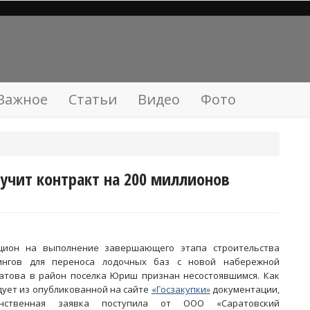
Важное
Статьи
Видео
Фото
учит контракт на 200 миллионов
цион на выполнение завершающего этапа строительства
ингов для переноса лодочных баз с новой набережной
атова в район поселка Юриш признан несостоявшимся. Как
дует из опубликованной на сайте
«Госзакупки»
документации,
инственная заявка поступила от ООО «Саратовский