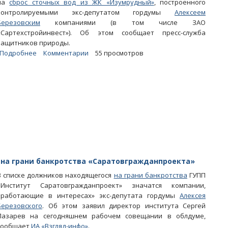
на
сброс сточных вод из ЖК «Изумрудный»
, построенного
контролируемыми экс-депутатом гордумы
Алексеем
Березовским
компаниями (в том числе ЗАО
«Сартехстройинвест»). Об этом сообщает пресс-служба
защитников природы.
Подробнее
о
Комментарии
55 просмотров
«Зеленый
патруль»
призвал
саратовские
власти
ликвидировать
«говенку»
Березовского
на грани банкротства «Саратовгражданпроекта»
В списке должников находящегося
на грани банкротства
ГУПП
«Институт Саратовгражданпроект» значатся компании,
«работающие в интересах» экс-депутата гордумы
Алексея
Березовского
. Об этом заявил директор института Сергей
Лазарев на сегодняшнем рабочем совещании в облдуме,
сообщает
ИА «Взгляд-инфо»
.