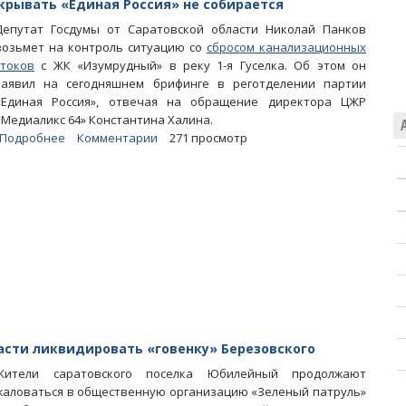
окрывать «Единая Россия» не собирается
рублей
Депутат Госдумы от Саратовской области Николай Панков
возьмет на контроль ситуацию со
сбросом канализационных
стоков
с ЖК «Изумрудный» в реку 1-я Гуселка. Об этом он
заявил на сегодняшнем брифинге в реготделении партии
«Единая Россия», отвечая на обращение директора ЦЖР
«Медиаликс 64» Константина Халина.
Подробнее
о
Комментарии
271 просмотр
Панков
о
«говенке»
Березовского:
Никого
покрывать
«Единая
Россия»
не
собирается
асти ликвидировать «говенку» Березовского
Жители саратовского поселка Юбилейный продолжают
жаловаться в общественную организацию «Зеленый патруль»