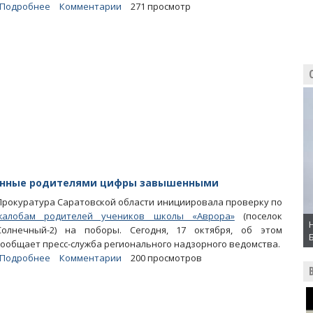
Подробнее
о
Комментарии
271 просмотр
Засветившаяся
в
истории
с
«говенкой»
Березовского
УК
задолжала
30
миллионов
за
тепло
ученные родителями цифры завышенными
Прокуратура Саратовской области инициировала проверку по
жалобам родителей учеников школы «Аврора»
(поселок
Солнечный-2) на поборы. Сегодня, 17 октября, об этом
сообщает пресс-служба регионального надзорного ведомства.
Подробнее
о
Комментарии
200 просмотров
Поборы
в
«Авроре».