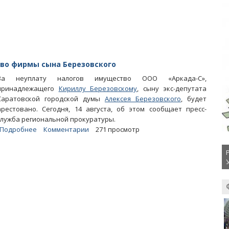
сообщили
Володину
о
поборах
на
благоустройство
тво фирмы сына Березовского
За неуплату налогов имущество ООО «Аркада-С»,
принадлежащего
Кириллу Березовскому
, сыну экс-депутата
Саратовской городской думы
Алексея Березовского
, будет
арестовано. Сегодня, 14 августа, об этом сообщает пресс-
служба региональной прокуратуры.
Подробнее
о
Комментарии
271 просмотр
Из-
за
долгов
налоговики
арестуют
имущество
фирмы
сына
Березовского