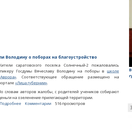
Директор
назвал
озвученные
родителями
цифры
завышенными
и Володину о поборах на благоустройство
Жители саратовского поселка Солнечный-2 пожаловались
лаган»
На обсуждении проекта завода в Горном едва не
В
спикеру Госдумы Вячеславу Володину на поборы в
школе
случилась потасовка
г
«Аврора»
. Соответствующее обращение размещено на
портале
«Лица губернии»
.
По словам авторов жалобы, с родителей учеников собирают
деньги на озеленение прилегающей территории.
Подробнее
о
Комментарии
516 просмотров
Родители
школьников
из
«Авроры»