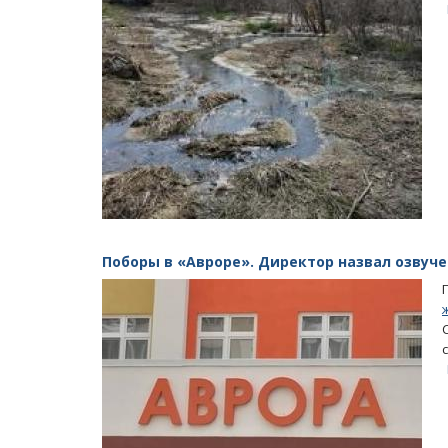
Поборы в «Авроре». Директор назвал озв