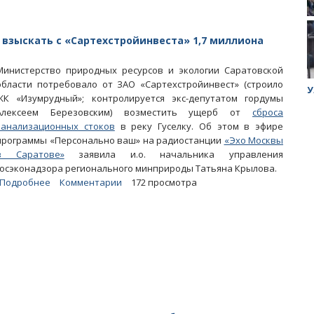
 взыскать с «Сартехстройинвеста» 1,7 миллиона
Министерство природных ресурсов и экологии Саратовской
области потребовало от ЗАО «Сартехстройинвест» (строило
ук убийцы
Митинг против планов Росатома по
У
ЖК «Изумрудный»; контролируется экс-депутатом гордумы
строительству завода в Горном
Алексеем Березовским) возместить ущерб от
сброса
канализационных стоков
в реку Гуселку. Об этом в эфире
программы «Персонально ваш» на радиостанции
«Эхо Москвы
в Саратове»
заявила и.о. начальника управления
госэконадзора регионального минприроды Татьяна Крылова.
Подробнее
о
Комментарии
172 просмотра
«Говенка»
Березовского.
Минприроды
хочет
взыскать
с
«Сартехстройинвеста»
1,7
миллиона