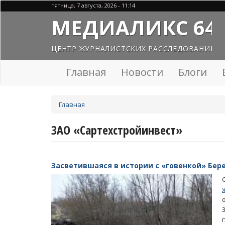
Перейти
пятница, 7 августа, 2026 - 11:14
к
МЕДИАЛИКС 64
основному
содержанию
ЦЕНТР ЖУРНАЛИСТСКИХ РАССЛЕДОВАНИЙ
Главная
Новости
Блоги
Вы
Главная
здесь
ЗАО «Сартехстройинвест»
Засветившаяся в истории с «говенкой» Бере