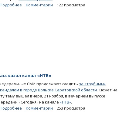
Подробнее
о
Комментарии
122 просмотра
Названы
основные
должники
находящегося
на
грани
банкротства
«Саратовгражданпроекта»
рассказал канал «НТВ»
Федеральные СМИ продолжают следить
за «трубным»
скандалом в городе Вольске Саратовской области
. Сюжет на
эту тему вышел вчера, 21 ноября, в вечернем выпуске
передачи «Сегодня» на канале
«НТВ»
.
Подробнее
о
Комментарии
253 просмотра
О
«трубном»
скандале
в