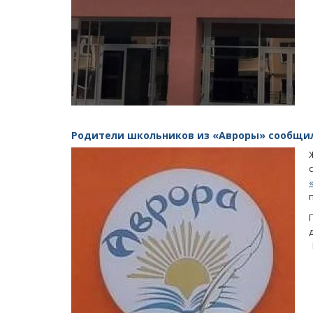
Родители школьников из «Авроры» сообщил
Масленичный концерт ансамбля «Ба