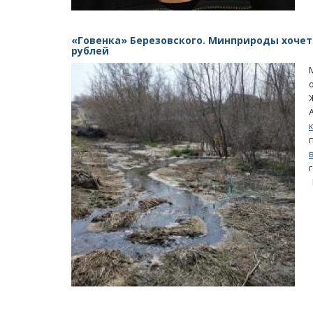
«Говенка» Березовского. Минприроды хочет
рублей
ащается в помойку
Саратовцы скорбят о погибшей от р
Лизе Киселевой