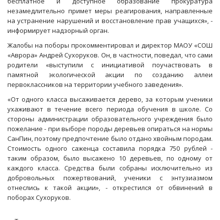
бесплатное и доступное образование прокуратура
незамедлительно примет меры реагирования, направленные
на устранение нарушений и восстановление прав учащихся», -
информирует надзорный орган.
Жалобы на поборы прокомментировал и директор МАОУ «СОШ
«Аврора» Андрей Сухоруков. Он, в частности, поведал, что сами
родители «выступили с инициативой поучаствовать в
памятной экологической акции по созданию аллеи
первоклассников на территории учебного заведения».
«От одного класса высаживается дерево, за которым ученики
ухаживают в течение всего периода обучения в школе. Со
стороны администрации образовательного учреждения было
пожелание - при выборе породы деревьев опираться на нормы
СанПин, поэтому предпочтение было отдано хвойным породам.
Стоимость одного саженца составила порядка 750 рублей -
таким образом, было высажено 10 деревьев, по одному от
каждого класса. Средства были собраны исключительно из
добровольных пожертвований, ученики с энтузиазмом
отнеслись к такой акции», - открестился от обвинений в
поборах Сухоруков.