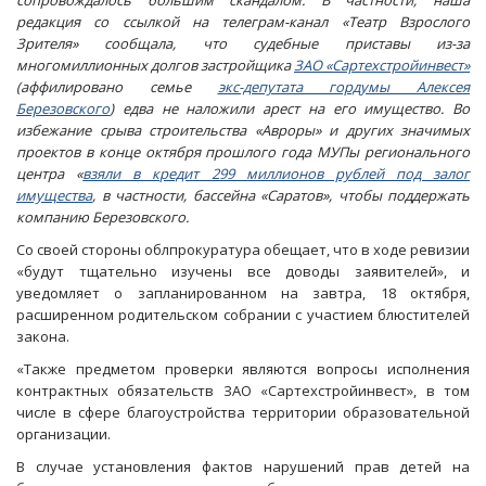
сопровождалось большим скандалом. В частности, наша
редакция со ссылкой на телеграм-канал «Театр Взрослого
Зрителя» сообщала, что судебные приставы из-за
многомиллионных долгов застройщика
ЗАО «Сартехстройинвест»
(аффилировано семье
экс-депутата гордумы Алексея
Березовского
) едва не наложили арест на его имущество. Во
избежание срыва строительства «Авроры» и других значимых
проектов в конце октября прошлого года МУПы регионального
центра «
взяли в кредит 299 миллионов рублей под залог
имущества
, в частности, бассейна «Саратов», чтобы поддержать
компанию Березовского.
Со своей стороны облпрокуратура обещает, что в ходе ревизии
«будут тщательно изучены все доводы заявителей», и
уведомляет о запланированном на завтра, 18 октября,
расширенном родительском собрании с участием блюстителей
закона.
«Также предметом проверки являются вопросы исполнения
контрактных обязательств ЗАО «Сартехстройинвест», в том
числе в сфере благоустройства территории образовательной
организации.
В случае установления фактов нарушений прав детей на