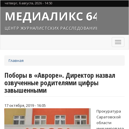
Перейти
четверг, 6 августа, 2026 - 14:50
к
МЕДИАЛИКС 64
основному
содержанию
ЦЕНТР ЖУРНАЛИСТСКИХ РАССЛЕДОВАНИЙ
Toggl
naviga
Вы
Главная
здесь
Поборы в «Авроре». Директор назвал
озвученные родителями цифры
завышенными
17 октября, 2019 - 16:05
Прокуратура
Саратовской
области
инициировала