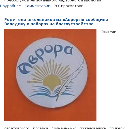
пресс-служба регионального надзорного ведомства.
Подробнее
о
Комментарии
200 просмотров
Поборы
в
Родители школьников из «Авроры» сообщили
«Авроре».
Володину о поборах на благоустройство
Директор
Жители
назвал
озвученные
родителями
цифры
завышенными
саратовского поселка Солнечный-2 пожаловались спикеру