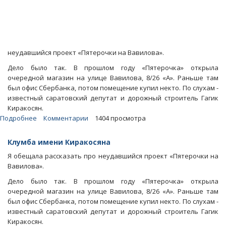
неудавшийся проект «Пятерочки на Вавилова».
Дело было так. В прошлом году «Пятерочка» открыла
очередной магазин на улице Вавилова, 8/26 «А». Раньше там
был офис Сбербанка, потом помещение купил некто. По слухам -
известный саратовский депутат и дорожный строитель Гагик
Киракосян.
Подробнее
о
Комментарии
1404 просмотра
Блоги.
Как
Клумба имени Киракосяна
депутат
Я обещала рассказать про неудавшийся проект «Пятерочки на
от
Вавилова».
«ЕР»
Киракосян
Дело было так. В прошлом году «Пятерочка» открыла
«кинул»
очередной магазин на улице Вавилова, 8/26 «А». Раньше там
городскую
был офис Сбербанка, потом помещение купил некто. По слухам -
активистку
известный саратовский депутат и дорожный строитель Гагик
Киракосян.