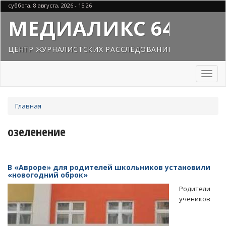
Перейти
суббота, 8 августа, 2026 - 15:26
к
МЕДИАЛИКС 64
основному
содержанию
ЦЕНТР ЖУРНАЛИСТСКИХ РАССЛЕДОВАНИЙ
Toggl
naviga
Вы
Главная
здесь
озеленение
В «Авроре» для родителей школьников установили
«новогодний оброк»
Родители
учеников