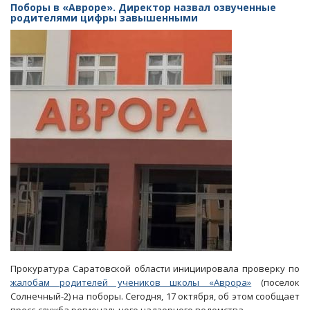
«Авроре»
Поборы в «Авроре». Директор назвал озвученные
для
родителями цифры завышенными
родителей
школьников
установили
«новогодний
оброк»
Прокуратура Саратовской области инициировала проверку по
жалобам родителей учеников школы «Аврора»
(поселок
Солнечный-2) на поборы. Сегодня, 17 октября, об этом сообщает