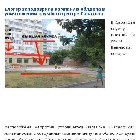
Блогер заподозрила компанию облдепа в
уничтожении клумбы в центре Саратова
В Саратове
клумбу-
цветник на
улице
Вавилова,
которая
расположена напротив строящегося магазина «Пятерочка»,
ликвидировали сотрудники компании депутата областной думы
Гагика Киракосяна. Об этом в группе «Говорит Саратов» соцсети