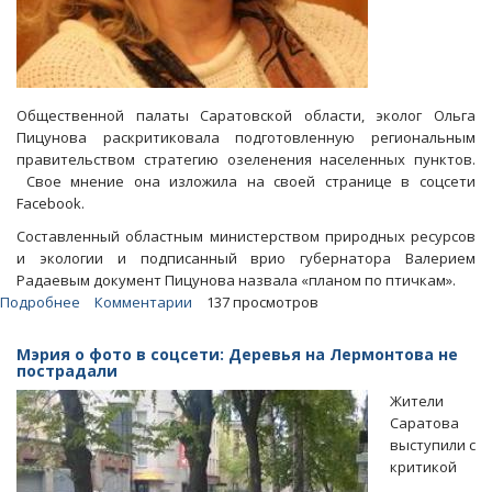
Общественной палаты Саратовской области, эколог Ольга
Пицунова раскритиковала подготовленную региональным
правительством стратегию озеленения населенных пунктов.
Свое мнение она изложила на своей странице в соцсети
Facebook.
Составленный областным министерством природных ресурсов
и экологии и подписанный врио губернатора Валерием
Радаевым документ Пицунова назвала «планом по птичкам».
Подробнее
о
Комментарии
137 просмотров
Эколог
Пицунова
Мэрия о фото в соцсети: Деревья на Лермонтова не
раскритиковала
пострадали
стратегию
Жители
озеленения
Саратова
области
выступили с
критикой