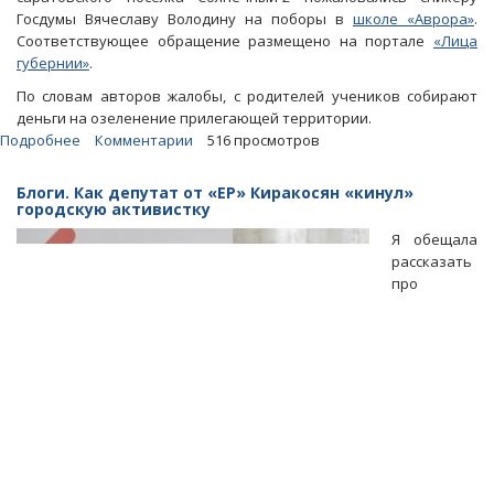
Госдумы Вячеславу Володину на поборы в
школе «Аврора»
.
Соответствующее обращение размещено на портале
«Лица
губернии»
.
По словам авторов жалобы, с родителей учеников собирают
деньги на озеленение прилегающей территории.
Подробнее
о
Комментарии
516 просмотров
Родители
школьников
Блоги. Как депутат от «ЕР» Киракосян «кинул»
из
городскую активистку
«Авроры»
Я обещала
сообщили
рассказать
Володину
про
о
поборах
на
благоустройство