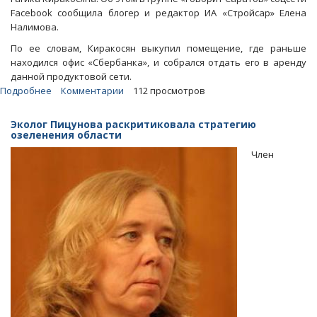
Facebook сообщила блогер и редактор ИА «Стройсар» Елена
Налимова.
По ее словам, Киракосян выкупил помещение, где раньше
находился офис «Сбербанка», и собрался отдать его в аренду
данной продуктовой сети.
Подробнее
о
Комментарии
112 просмотров
Блогер
заподозрила
Эколог Пицунова раскритиковала стратегию
компанию
озеленения области
облдепа
Член
в
уничтожении
клумбы
в
центре
Саратова