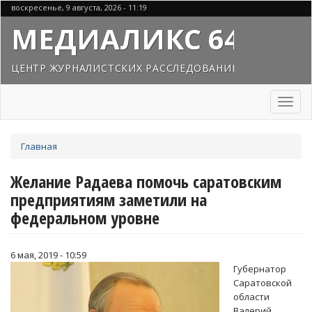
Перейти
воскресенье, 9 августа, 2026 - 11:19
к
МЕДИАЛИКС 64
основному
содержанию
ЦЕНТР ЖУРНАЛИСТСКИХ РАССЛЕДОВАНИЙ
Toggl
naviga
Вы
Главная
здесь
Желание Радаева помочь саратовским
предприятиям заметили на
федеральном уровне
6 мая, 2019 - 10:59
Губернатор
Саратовской
области
Валерий