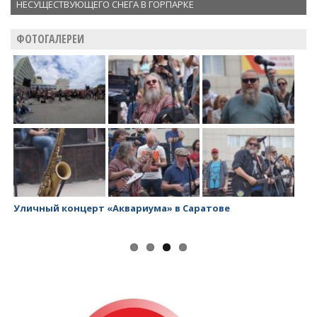
НЕСУЩЕСТВУЮЩЕГО СНЕГА В ГОРПАРКЕ
ФОТОГАЛЕРЕИ
Уличный концерт «Аквариума» в Саратове
За