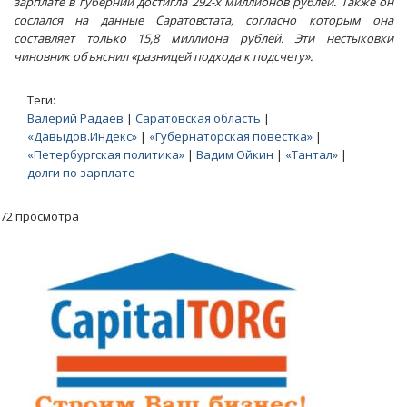
зарплате в губернии достигла 292-х миллионов рублей. Также он
сослался на данные Саратовстата, согласно которым она
составляет только 15,8 миллиона рублей. Эти нестыковки
чиновник объяснил «разницей подхода к подсчету».
Теги:
Валерий Радаев
|
Саратовская область
|
«Давыдов.Индекс»
|
«Губернаторская повестка»
|
«Петербургская политика»
|
Вадим Ойкин
|
«Тантал»
|
долги по зарплате
72 просмотра