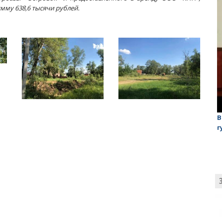
мму 638,6 тысячи рублей.
лаган»
На обсуждении проекта завода в Горном едва не
В
случилась потасовка
г