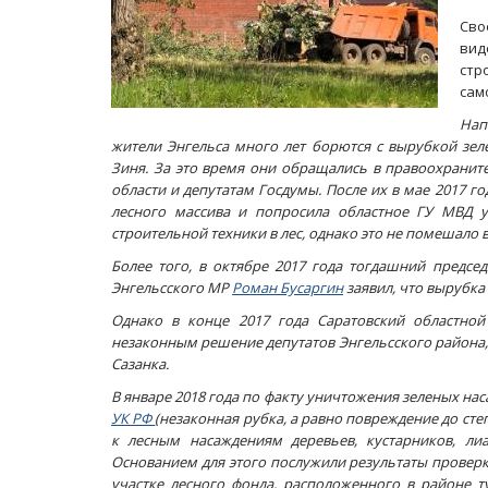
Св
вид
стр
сам
Нап
жители Энгельса много лет борются с вырубкой зел
Зиня. За это время они обращались в правоохранит
области и депутатам Госдумы. После их в мае 2017 г
лесного массива и попросила областное ГУ МВД у
строительной техники в лес, однако это не помешало
Более того, в октябре 2017 года тогдашний предсе
Энгельсского МР
Роман Бусаргин
заявил, что вырубка
Однако в конце 2017 года Саратовский областной
незаконным решение депутатов Энгельсского района,
Сазанка.
В январе 2018 года по факту уничтожения зеленых н
УК РФ
(незаконная рубка, а равно повреждение до ст
к лесным насаждениям деревьев, кустарников, ли
Основанием для этого послужили результаты проверки
участке лесного фонда, расположенного в районе 