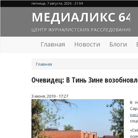
Перейти
пятница, 7 августа, 2026 - 21:04
к
МЕДИАЛИКС 64
основному
содержанию
ЦЕНТР ЖУРНАЛИСТСКИХ РАССЛЕДОВАНИЙ
Главная
Новости
Блоги
Вы
Главная
здесь
Очевидец: В Тинь Зине возобновл
3 июня, 2019 - 17:27
В п
Са
нас
соц
«Се
осин