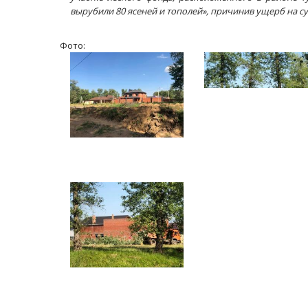
вырубили 80 ясеней и тополей», причинив ущерб на су
Фото:
Масленичный концерт ансамбля «Ба