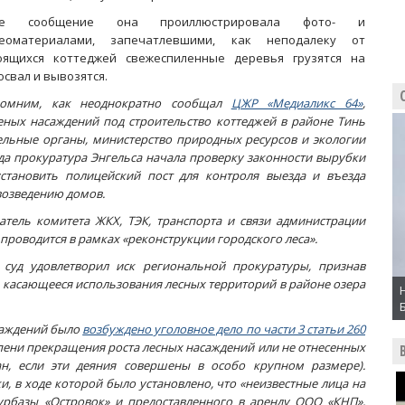
ое сообщение она проиллюстрировала фото- и
еоматериалами, запечатлевшими, как неподалеку от
оящихся коттеджей свежеспиленные деревья грузятся на
освал и вывозятся.
омним, как неоднократно сообщал
ЦЖР «Медиаликс 64»
,
еных насаждений под строительство коттеджей в районе Тинь
ельные органы, министерство природных ресурсов и экологии
ода прокуратура Энгельса начала проверку законности вырубки
становить полицейский пост для контроля выезда и въезда
 возведению домов.
датель комитета ЖКХ, ТЭК, транспорта и связи администрации
 проводится в рамках «реконструкции городского леса».
 суд удовлетворил иск региональной прокуратуры, признав
 касающееся использования лесных территорий в районе озера
асаждений было
возбуждено уголовное дело по части 3 статьи 260
епени прекращения роста лесных насаждений или не отнесенных
ан, если эти деяния совершены в особо крупном размере).
, в ходе которой было установлено, что «неизвестные лица на
турбазы «Островок» и предоставленного в аренду ООО «КНП»,