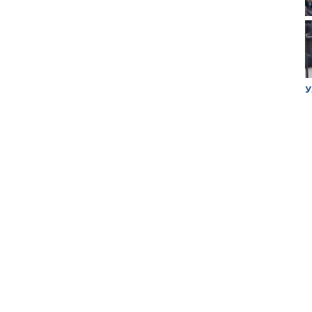
ук убийцы
Митинг против планов Росатома по
У
строительству завода в Горном