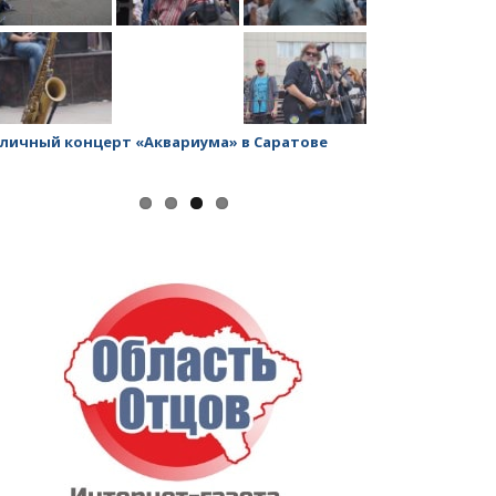
личный концерт «Аквариума» в Саратове
Заводской рай