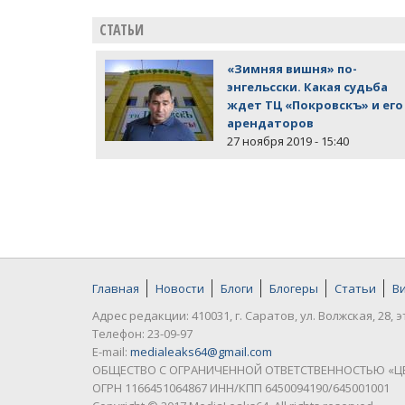
СТАТЬИ
«Зимняя вишня» по-
энгельсски. Какая судьба
ждет ТЦ «Покровскъ» и его
арендаторов
27 ноября 2019 - 15:40
Главная
Новости
Блоги
Блогеры
Статьи
В
Адрес редакции: 410031, г. Саратов, ул. Волжская, 28, э
Телефон: 23-09-97
E-mail:
medialeaks64@gmail.com
ОБЩЕСТВО С ОГРАНИЧЕННОЙ ОТВЕТСТВЕННОСТЬЮ «Ц
ОГРН 1166451064867 ИНН/КПП 6450094190/645001001