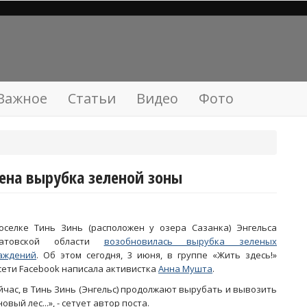
Важное
Статьи
Видео
Фото
ена вырубка зеленой зоны
оселке Тинь Зинь (расположен у озера Сазанка) Энгельса
ратовской области
возобновилась вырубка зеленых
аждений
. Об этом сегодня, 3 июня, в группе «Жить здесь!»
сети Facebook написала активистка
Анна Мушта
.
йчас, в Тинь Зинь (Энгельс) продолжают вырубать и вывозить
овый лес...», - сетует автор поста.