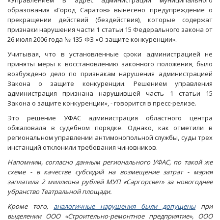
«Управлением в адрес администрации муниципального
образования «Город Саратов» вынесено предупреждение о
прекращении действий (бездействия), которые содержат
признаки нарушения части 1 статьи 15 Федерального закона от
26 июля 2006 года № 135-ФЗ «О защите конкуренции».
Учитывая, что в установленные сроки администрацией не
приняты меры к восстановлению законного положения, было
возбуждено дело по признакам нарушения администрацией
Закона о защите конкуренции. Решением управления
администрация признана нарушившей часть 1 статьи 15
Закона о защите конкуренции», - говорится в пресс-релизе.
Это решение УФАС администрация областного центра
обжаловала в судебном порядке. Однако, как отметили в
региональном управлении антимонопольной службы, суды трех
инстанций отклонили требования чиновников.
Напомним, согласно данным регионального УФАС, по такой же
схеме - в качестве субсидий на возмещение затрат - мэрия
заплатила 2 миллиона рублей МУП «Саргорсвет» за новогоднее
убранство Театральной площади.
Кроме того,
аналогичные нарушения были допущены
при
выделении ООО «Строительно-ремонтное предприятие», ООО