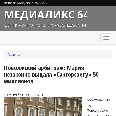
Перейти
четверг, 6 августа, 2026 - 09:47
к
МЕДИАЛИКС 64
основному
содержанию
ЦЕНТР ЖУРНАЛИСТСКИХ РАССЛЕДОВАНИЙ
Toggl
naviga
Вы
Главная
здесь
Поволжский арбитраж: Мэрия
незаконно выдала «Саргорсвету» 50
миллионов
19 сентября, 2019 - 16:03
Арбитражный
суд
Поволжского
округа счел