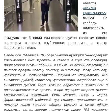
области
Алексей
Красильников
вышел на
свободу.
Видеозапись
из его
Instagram, где бывший единоросс радуется красотам нового
аэропорта «Гагарин», опубликовал телеграм-канал «Театр
Взрослого Зрителя».
Напомним, 8 февраля 2017 года бывший муниципальный депутат
Красильников был задержан в столице в ходе спецоперации,
проведенной силами полиции и СК РФ. По версии следствия, он
пытался продать
своему земляку, бизнесмену
Павлу Угланову,
должность в Росрыболовстве. Получив от «покупателя» 18,5
миллиона рублей, «торговец должностями» потребовал еще 5
миллионов рублей. Тогда Угланов обратился с заявлением в
правоохранительные органы, и при перадаче второго транша
Красильникова задержали. Семь месяцев назад, 4 марта,
Дорогомиловский районный суд столицы приговорил его к
четырем годам колонии общего режима, а также обязал
выплатить
потерпевшему полученные ранее
18,5 миллиона