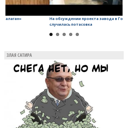
На обсуждении проекта завода в Горном едва не
Ва
случилась потасовка
ЗЛАЯ САТИРА