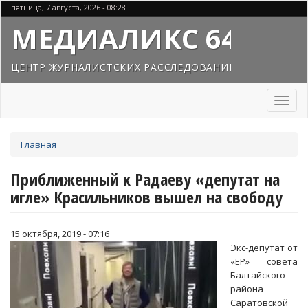
Перейти
пятница, 7 августа, 2026 - 08:28
к
МЕДИАЛИКС 64
основному
содержанию
ЦЕНТР ЖУРНАЛИСТСКИХ РАССЛЕДОВАНИЙ
Toggl
naviga
Вы
Главная
здесь
Приближенный к Радаеву «депутат на
игле» Красильников вышел на свободу
15 октября, 2019 - 07:16
Экс-депутат от
«ЕР» совета
Балтайского
района
Саратовской