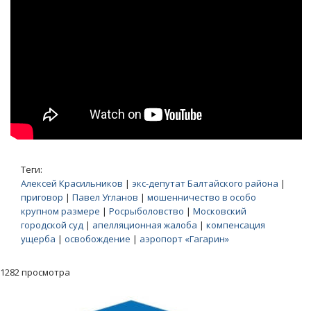
Теги:
Алексей Красильников
|
экс-депутат Балтайского района
|
приговор
|
Павел Угланов
|
мошенничество в особо
крупном размере
|
Росрыболовство
|
Московский
городской суд
|
апелляционная жалоба
|
компенсация
ущерба
|
освобождение
|
аэропорт «Гагарин»
1282 просмотра