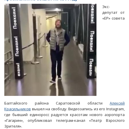
Угланов
Экс-
вышел
депутат от
на
«ЕР» совета
свободу
позже
Красильникова
Балтайского района Саратовской области
Алексей
Красильников
вышел на свободу. Видеозапись из его Instagram,
где бывший единоросс радуется красотам нового аэропорта
«Гагарин», опубликовал телеграм-канал «Театр Взрослого
Зрителя».