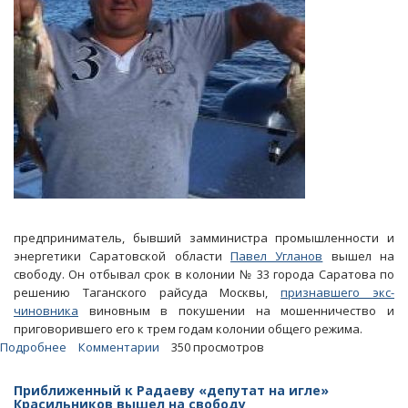
предприниматель, бывший замминистра промышленности и
энергетики Саратовской области
Павел Угланов
вышел на
свободу. Он отбывал срок в колонии № 33 города Саратова по
решению Таганского райсуда Москвы,
признавшего экс-
чиновника
виновным в покушении на мошенничество и
приговорившего его к трем годам колонии общего режима.
Подробнее
о
Комментарии
350 просмотров
Экс-
замминистра
Приближенный к Радаеву «депутат на игле»
Павел
Красильников вышел на свободу