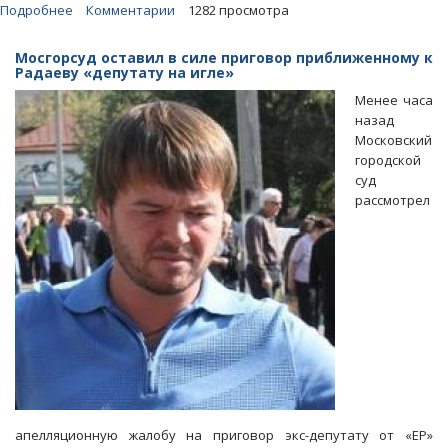
Подробнее
о
Комментарии
1282 просмотра
Приближенный
к
Мосгорсуд оставил в силе приговор приближенному к
Радаеву
Радаеву «депутату на игле»
«депутат
Менее часа
на
назад
игле»
Московский
Красильников
городской
вышел
суд
на
рассмотрел
свободу
апелляционную жалобу на приговор экс-депутату от «ЕР»