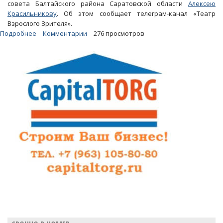
совета Балтайского района Саратовской области
Алексею
Красильникову
. Об этом сообщает телеграм-канал «Театр
Взрослого Зрителя».
Подробнее
о
Комментарии
276 просмотров
Мосгорсуд
оставил
в
силе
приговор
приближенному
к
Радаеву
«депутату
на
игле»