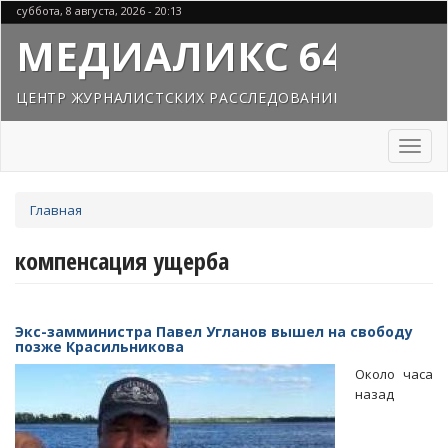
Перейти
суббота, 8 августа, 2026 - 20:13
к
МЕДИАЛИКС 64
основному
содержанию
ЦЕНТР ЖУРНАЛИСТСКИХ РАССЛЕДОВАНИЙ
Toggl
naviga
Вы
Главная
здесь
компенсация ущерба
Экс-замминистра Павел Угланов вышел на свободу
позже Красильникова
Около часа
назад