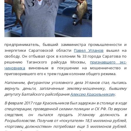
предприниматель, бывший замминистра промышленности и
энергетики Саратовской области
Павел Угланов
вышел на
свободу. Он отбывал срок в колонии № 33 города Саратова по
решению Таганского райсуда Москвы,
признавшего экс-
чиновника
виновным в покушении на мошенничество и
приговорившего его к трем годам колонии общего режима.
Напомним, фигурантом уголовного дела Угланов стал, пытаясь
вернуть деньги, заплаченные земляку-мошеннику, бывшему
депутату Балтайского райсобрания
Алексею Красильникову
.
В феврале 2017 года Красильников был задержан в столице в ходе
спецоперации, проведенной силами полиции и СК РФ. По версии
следствия, он пытался продать Угланову должность в
Росрыболовстве. Получив от «покупателя» 18,5 миллиона рублей,
«торговец должностями» потребовал еще 5 миллионов рублей.