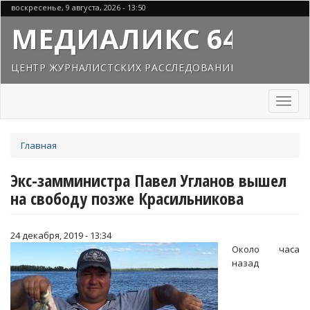
Перейти
воскресенье, 9 августа, 2026 - 13:50
к
МЕДИАЛИКС 64
основному
содержанию
ЦЕНТР ЖУРНАЛИСТСКИХ РАССЛЕДОВАНИЙ
Toggl
naviga
Вы
Главная
здесь
Экс-замминистра Павел Угланов вышел
на свободу позже Красильникова
24 декабря, 2019 - 13:34
Около часа
назад