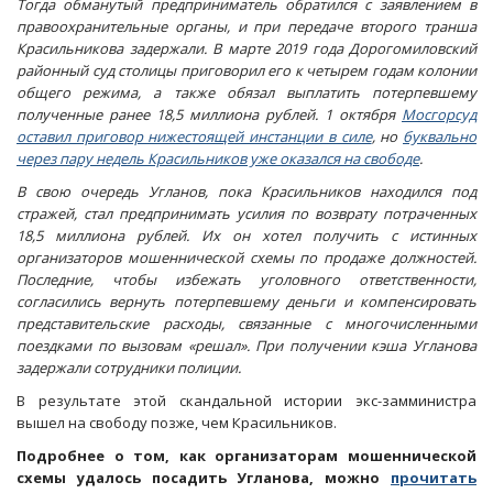
Тогда обманутый предприниматель обратился с заявлением в
правоохранительные органы, и при передаче второго транша
Красильникова задержали. В марте 2019 года Дорогомиловский
районный суд столицы приговорил его к четырем годам колонии
общего режима, а также обязал выплатить потерпевшему
полученные ранее 18,5 миллиона рублей. 1 октября
Мосгорсуд
оставил приговор нижестоящей инстанции в силе
, но
буквально
через пару недель Красильников уже оказался на свободе
.
В свою очередь Угланов, пока Красильников находился под
стражей, стал предпринимать усилия по возврату потраченных
18,5 миллиона рублей. Их он хотел получить с истинных
организаторов мошеннической схемы по продаже должностей.
Последние, чтобы избежать уголовного ответственности,
согласились вернуть потерпевшему деньги и компенсировать
представительские расходы, связанные с многочисленными
поездками по вызовам «решал». При получении кэша Угланова
задержали сотрудники полиции.
В результате этой скандальной истории экс-замминистра
вышел на свободу позже, чем Красильников.
Подробнее о том, как организаторам мошеннической
схемы удалось посадить Угланова, можно
прочитать