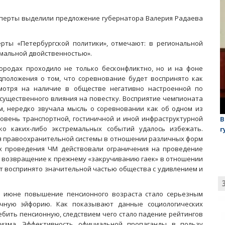
сперты выделили предложение губернатора Валерия Радаева
рты «Петербургской политики», отмечают: в региональной
имальной двойственностью».
ородах проходило не только бесконфликтно, но и на фоне
положения о том, что соревнование будет воспринято как
смотря на наличие в обществе негативно настроенной по
 существенного влияния на повестку. Восприятие чемпионата
, нередко звучала мысль о соревновании как об одном из
ровень транспортной, гостиничной и иной инфраструктурной
лаган»
На обсуждении проекта завода в Горном едва не
В
ко каких-либо экстремальных событий удалось избежать.
случилась потасовка
г
я правоохранительной системы в отношении различных форм
ах проведения ЧМ действовали ограничения на проведение
 возвращение к прежнему «закручиванию гаек» в отношении
 воспринято значительной частью общества с удивлением и
в июне повышение пенсионного возраста стало серьезным
ичную эйфорию. Как показывают данные социологических
ребить пенсионную, следствием чего стало падение рейтингов
мизма. Эффективность официальной пропаганды в пользу