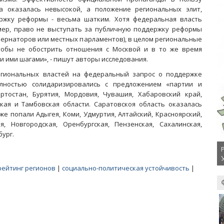
а оказалась невысокой, а положение региональных элит,
ржку реформы - весьма шатким. Хотя федеральная власть
мер, право не выступать за публичную поддержку реформы
бернаторов или местных парламентов), в целом региональные
тобы не обострить отношения с Москвой и в то же время
ими шагами», - пишут авторы исследования.
егиональных властей на федеральный запрос о поддержке
олностью солидаризировались с предложением «партии и
ртостан, Бурятия, Мордовия, Чувашия, Хабаровский край,
ская и Тамбовская области. Саратовскоя область оказалась
же попали Адыгея, Коми, Удмуртия, Алтайский, Красноярский,
, Новгородская, Оренбургская, Пензенская, Сахалинская,
бург.
рейтинг регионов
|
социально-политическая устойчивость
|