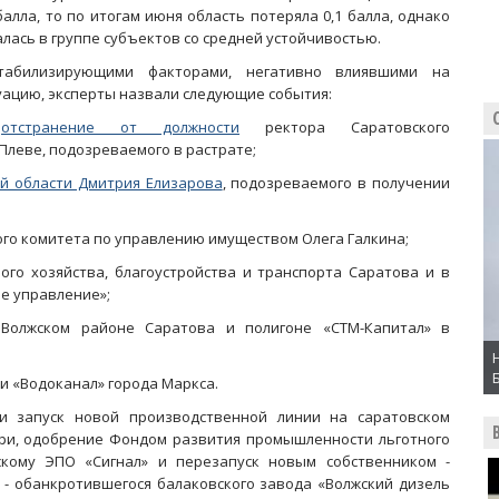
 балла, то по итогам июня область потеряла 0,1 балла, однако
алась в группе субъектов со средней устойчивостью.
табилизирующими факторами, негативно влиявшими на
уацию, эксперты назвали следующие события:
-
отстранение от должности
ректора Саратовского
Плеве, подозреваемого в растрате;
ой области Дмитрия Елизарова
, подозреваемого в получении
го комитета по управлению имуществом Олега Галкина;
го хозяйства, благоустройства и транспорта Саратова и в
е управление»;
 Волжском районе Саратова и полигоне «СТМ-Капитал» в
и «Водоканал» города Маркса.
и запуск новой производственной линии на саратовском
ри, одобрение Фондом развития промышленности льготного
скому ЭПО «Сигнал» и перезапуск новым собственником -
 - обанкротившегося балаковского завода «Волжский дизель