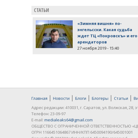
СТАТЬИ
«Зимняя вишня» по-
энгельсски. Какая судьба
ждет ТЦ «Покровскъ» и его
арендаторов
27 ноября 2019 - 15:40
Главная
Новости
Блоги
Блогеры
Статьи
В
Адрес редакции: 410031, г. Саратов, ул. Волжская, 28, э
Телефон: 23-09-97
E-mail:
medialeaks64@gmail.com
ОБЩЕСТВО С ОГРАНИЧЕННОЙ ОТВЕТСТВЕННОСТЬЮ «Ц
ОГРН 1166451064867 ИНН/КПП 6450094190/645001001