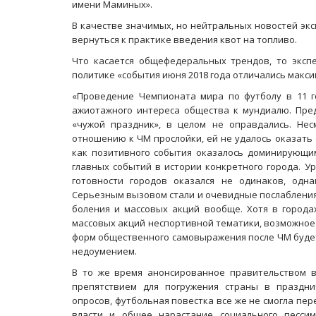
имени Маминых».
В качестве значимых, но нейтральных новостей эк
вернуться к практике введения квот на топливо.
Что касается общефедеральных трендов, то экспе
политике «события июня 2018 года отличались макс
«Проведение Чемпионата мира по футболу в 11 г
ажиотажного интереса общества к мундиалю. Пред
«чужой праздник», в целом не оправдались. Не
отношению к ЧМ прослойки, ей не удалось оказать
как позитивного события оказалось доминирующим
главных событий в истории конкретного города. У
Масленичный концерт ансамбля «Ба
готовности городов оказался не одинаков, одна
Серьезным вызовом стали и очевидные послаблени
боления и массовых акций вообще. Хотя в город
массовых акций неспортивной тематики, возможное
форм общественного самовыражения после ЧМ будет
недоумением.
В то же время анонсированное правительством 
препятствием для погружения страны в праздн
опросов, футбольная повестка все же не смогла пе
власти и общее нарастание социального песси