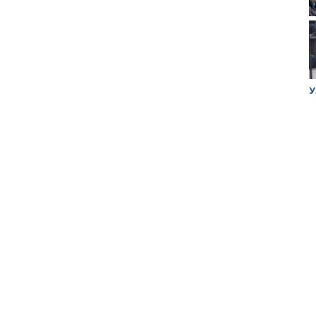
Митинг против
планов
Росатома по
строительству
завода в Горном
ук убийцы
У