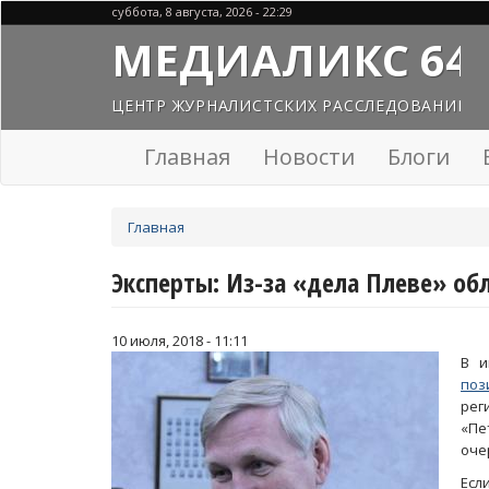
Перейти
суббота, 8 августа, 2026 - 22:29
к
МЕДИАЛИКС 64
основному
содержанию
ЦЕНТР ЖУРНАЛИСТСКИХ РАССЛЕДОВАНИЙ
Главная
Новости
Блоги
Вы
Главная
здесь
Эксперты: Из-за «дела Плеве» об
10 июля, 2018 - 11:11
В и
поз
ре
«Пе
оче
Есл