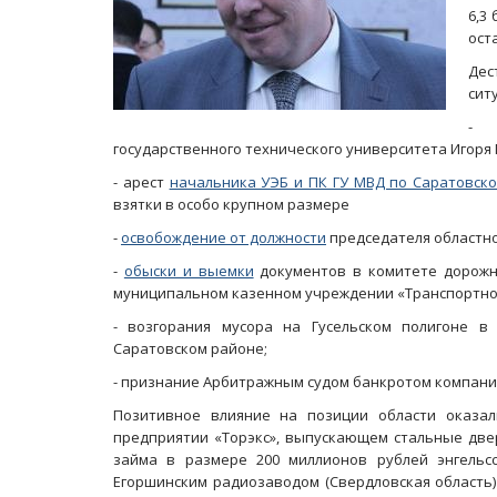
6,3
ост
Дес
сит
государственного технического университета Игоря 
- арест
начальника УЭБ и ПК ГУ МВД по Саратовск
взятки в особо крупном размере
-
освобождение от должности
председателя областно
-
обыски и выемки
документов в комитете дорожно
муниципальном казенном учреждении «Транспортно
- возгорания мусора на Гусельском полигоне в
Саратовском районе;
- признание Арбитражным судом банкротом компани
Позитивное влияние на позиции области оказал
предприятии «Торэкс», выпускающем стальные две
займа в размере 200 миллионов рублей энгельс
Егоршинским радиозаводом (Свердловская область)