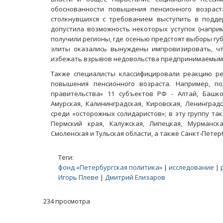
обоснованности повышения пенсионного возраст
столкнувшихся с требованием выступить в подде
допустила возможность некоторых уступок (напри
получили регионы, где осенью предстоят выборы гу
элиты оказались вынуждены импровизировать, ч
избежать взрывов недовольства предпринимаемыми 
Также специалисты классифицировали реакцию р
повышения пенсионного возраста. Например, п
правительства» 11 субъектов РФ - Алтай, Башко
Амурская, Калининградская, Кировская, Ленинград
среди «осторожных солидаристов»; в эту группу так
Пермский края, Калужская, Липецкая, Мурманская
Смоленская и Тульская области, а также Санкт-Петер
Теги:
фонд «Петербургская политика»
|
исследование
|
Игорь Плеве
|
Дмитрий Елизаров
234 просмотра