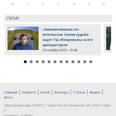
31
1
2
3
4
5
6
СТАТЬИ
«Зимняя вишня» по-
энгельсски. Какая судьба
ждет ТЦ «Покровскъ» и его
арендаторов
27 ноября 2019 - 15:40
Главная
Новости
Блоги
Блогеры
Статьи
Видео
Фото
Адрес редакции: 410031, г. Саратов, ул. Волжская, 28, этаж 5, офис
2.
Телефон: 23-09-97