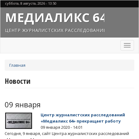
Перейти
суббота, 8 августа, 2026 - 13:50
к
МЕДИАЛИКС 64
основному
содержанию
ЦЕНТР ЖУРНАЛИСТСКИХ РАССЛЕДОВАНИЙ
Toggl
naviga
Вы
Главная
здесь
Новости
09 января
Центр журналистских расследований
«Медиаликс 64» прекращает работу
09 января 2020 - 14:01
Сегодня, 9 января, сайт Центра журналистских расследований