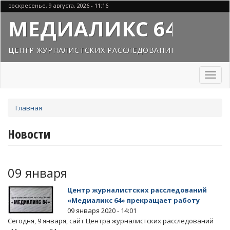
Перейти
воскресенье, 9 августа, 2026 - 11:16
к
МЕДИАЛИКС 64
основному
содержанию
ЦЕНТР ЖУРНАЛИСТСКИХ РАССЛЕДОВАНИЙ
Toggl
naviga
Вы
Главная
здесь
Новости
09 января
Центр журналистских расследований
«Медиаликс 64» прекращает работу
09 января 2020 - 14:01
Сегодня, 9 января, сайт Центра журналистских расследований