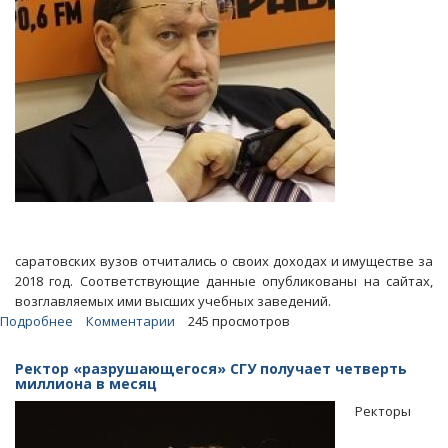
саратовских вузов отчитались о своих доходах и имуществе за
2018 год. Соответствующие данные опубликованы на сайтах,
возглавляемых ими высших учебных заведений.
Подробнее
о
Комментарии
245 просмотров
Самый
богатый
Ректор «разрушающегося» СГУ получает четверть
саратовский
миллиона в месяц
ректор
Ректоры
получает
по