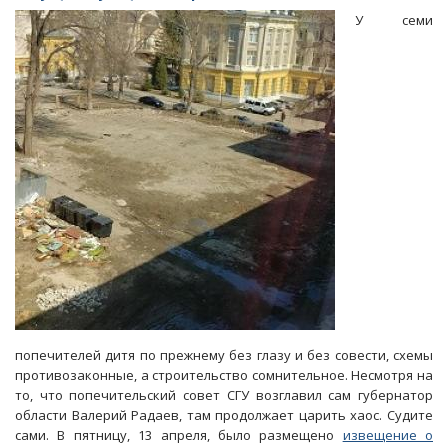
получает
У семи
четверть
миллиона
в
месяц
попечителей дитя по прежнему без глазу и без совести, схемы
противозаконные, а строительство сомнительное. Несмотря на
то, что попечительский совет СГУ возглавил сам губернатор
области Валерий Радаев, там продолжает царить хаос. Судите
сами. В пятницу, 13 апреля, было размещено
извещение о