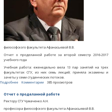
философского факультета Афанасьевой В.В.
Отчет о проделанной работе за второй семестр 2016-2017
учебного года
Учебная работа: еженедельно вела 13 пар занятий на трех
факультетах СГУ, из них семь лекций; приняла экзамены и
зачеты у семи студенческих потоков.
Подробнее
о
Комментарии
385 просмотров
Блоги.
Профессор
Отчет о проделанной работе
потребовала
Ректору СГУ Чумаченко А.Н.
от
ректора
профессора философского факультета Афанасьевой В.В.