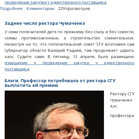
проведении закупки у единственного поставщика
.
Подробнее
о
Комментарии
229 просмотров
Блоги.
СГУ
Заднее число ректора Чумаченко
заплатит
У семи попечителей дитя по прежнему без глазу и без совести,
почти
схемы противозаконные, а строительство сомнительное.
миллион
Несмотря на то, что попечительский совет СГУ возглавил сам
за
губернатор области Валерий Радаев, там продолжает царить
снос
хаос. Судите сами. В пятницу, 13 апреля, было размещено
несуществующих
извещение о проведении закупки у единственного
построек
поставщика
.
Блоги. Профессор потребовала от ректора СГУ
выплатить ей премию
Ректору СГУ
Чумаченко
А.Н.
профессора