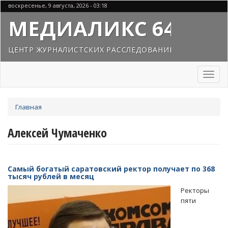
Перейти
воскресенье, 9 августа, 2026 - 03:18
к
МЕДИАЛИКС 64
основному
содержанию
ЦЕНТР ЖУРНАЛИСТСКИХ РАССЛЕДОВАНИЙ
Toggl
naviga
Вы
Главная
здесь
Алексей Чумаченко
Самый богатый саратовский ректор получает по 368
тысяч рублей в месяц
Ректоры
пяти