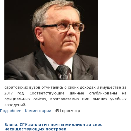
368
тысяч
рублей
в
месяц
саратовских вузов отчитались о своих доходах и имуществе за
2017 год. Соответствующие данные опубликованы на
официальных сайтах, возглавляемых ими высших учебных
заведений.
Подробнее
о
Комментарии
451 просмотр
Ректор
«разрушающегося»
Блоги. СГУ заплатит почти миллион за снос
СГУ
несуществующих построек