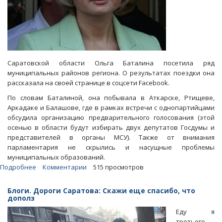
Саратовской области Ольга Баталина посетила ряд
муниципальных районов региона. О результатах поездки она
рассказала на своей странице в соцсети Facebook.
По словам Баталиной, она побывала в Аткарске, Ртищеве,
Аркадаке и Балашове, где в рамках встречи с однопартийцами
обсудила организацию предварительного голосования (этой
осенью в области будут избирать двух депутатов Госдумы и
представителей в органы МСУ). Также от внимания
парламентария не скрылись и насущные проблемы
муниципальных образований.
Подробнее
о
Комментарии
515 просмотров
Баталина
о
Блоги. Дороги Саратова: Скажи еще спасибо, что
дороге
дополз
на
Еду я
Аркадак:
третьего