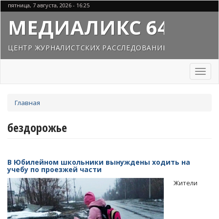
Перейти
пятница, 7 августа, 2026 - 16:25
к
МЕДИАЛИКС 64
основному
содержанию
ЦЕНТР ЖУРНАЛИСТСКИХ РАССЛЕДОВАНИЙ
Toggl
naviga
Вы
Главная
здесь
бездорожье
В Юбилейном школьники вынуждены ходить на
учебу по проезжей части
Жители