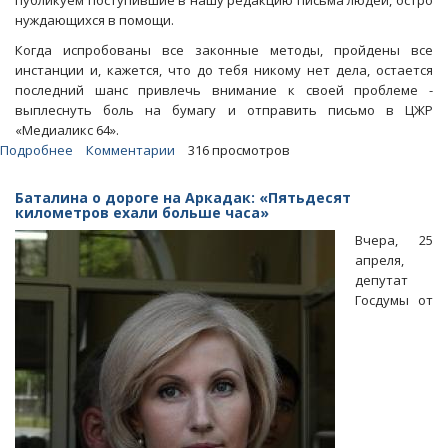
публикуем поступившие в нашу редакцию письма людей, остро
нуждающихся в помощи.
Когда испробованы все законные методы, пройдены все
инстанции и, кажется, что до тебя никому нет дела, остается
последний шанс привлечь внимание к своей проблеме -
выплеснуть боль на бумагу и отправить письмо в ЦЖР
«Медиаликс 64».
Подробнее
о
Комментарии
316 просмотров
«Пишу
и
Баталина о дороге на Аркадак: «Пятьдесят
плачу».
километров ехали больше часа»
Полиция
Вчера, 25
и
апреля,
чиновники
депутат
плюют
Госдумы от
на
бездорожье
и
жалобы
граждан