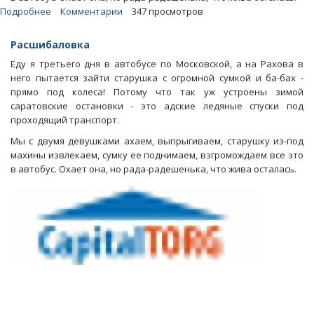
Подробнее
о
Комментарии
347 просмотров
Блоги.
Дороги
Расшибаловка
Саратова:
Еду я третьего дня в автобусе по Московской, а на Рахова в
Скажи
него пытается зайти старушка с огромной сумкой и ба-бах -
еще
прямо под колеса! Потому что так уж устроены зимой
спасибо,
саратовские остановки - это адские ледяные спуски под
что
проходящий транспорт.
дополз
Мы с двумя девушками ахаем, выпрыгиваем, старушку из-под
махины извлекаем, сумку ее поднимаем, взгромождаем все это
в автобус. Охает она, но рада-радешенька, что жива осталась.