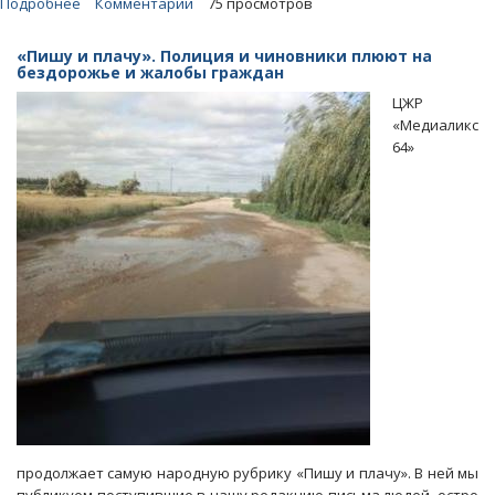
Подробнее
о
Комментарии
75 просмотров
В
Юбилейном
«Пишу и плачу». Полиция и чиновники плюют на
школьники
бездорожье и жалобы граждан
вынуждены
ЦЖР
ходить
«Медиаликс
на
64»
учебу
по
проезжей
части
продолжает самую народную рубрику «Пишу и плачу». В ней мы