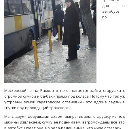
«Пятьдесят
дня в
километров
автобусе
ехали
по
больше
часа»
Московской, а на Рахова в него пытается зайти старушка с
огромной сумкой и ба-бах - прямо под колеса! Потому что так уж
устроены зимой саратовские остановки - это адские ледяные
спуски под проходящий транспорт.
Мы с двумя девушками ахаем, выпрыгиваем, старушку из-под
махины извлекаем, сумку ее поднимаем, взгромождаем все это
в автобус. Охает она, но рада-радешенька, что жива осталась.