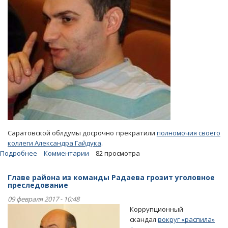
Саратовской облдумы досрочно прекратили
полномочия своего
коллеги Александра Гайдука
.
Подробнее
о
Комментарии
82 просмотра
Областная
дума
Главе района из команды Радаева грозит уголовное
проголосовала
преследование
за
09 февраля 2017 - 10:48
«разжалование»
Коррупционный
Гайдука
скандал
вокруг «распила»