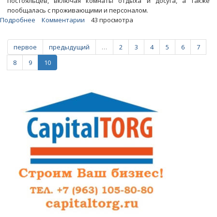
постояльцев, включая комнаты отдыха и досуга, а также
пообщалась с проживающими и персоналом.
Подробнее
о
Комментарии
43 просмотра
Депутат
ГД
первое
предыдущий
…
2
3
4
5
6
7
Ольга
Баталина
8
9
10
навестила
Зою
Харченко
в
доме-
интернате