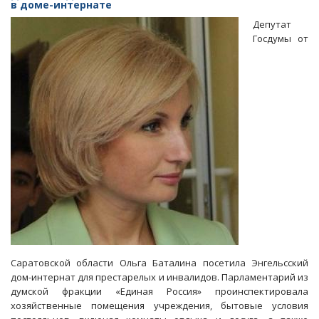
«ЕР»
в доме-интернате
пришлось
Депутат
отменить
Госдумы от
вечеринку-«алкотреш»
Саратовской области Ольга Баталина посетила Энгельсский
дом-интернат для престарелых и инвалидов. Парламентарий из
думской фракции «Единая Россия» проинспектировала
хозяйственные помещения учреждения, бытовые условия