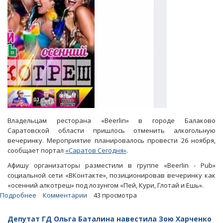
Владельцам ресторана «Beerlin» в городе Балаково
Саратовской области пришлось отменить алкогольную
вечеринку. Мероприятие планировалось провести 26 ноября,
сообщает портал
«Саратов Сегодня»
.
Афишу организаторы разместили в группе «Beerlin - Pub»
социальной сети «ВКонтакте», позиционировав вечеринку как
«осенний алкотреш» под лозунгом «Пей, Кури, Глотай и Ешь».
Подробнее
о
Комментарии
43 просмотра
Рестораторам
из
Депутат ГД Ольга Баталина навестила Зою Харченко