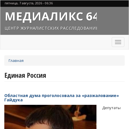
Перейти
пятница, 7 августа, 2026 - 06:36
к
МЕДИАЛИКС 64
основному
содержанию
ЦЕНТР ЖУРНАЛИСТСКИХ РАССЛЕДОВАНИЙ
Toggl
naviga
Вы
Главная
здесь
Единая Россия
Областная дума проголосовала за «разжалование»
Гайдука
Депутаты