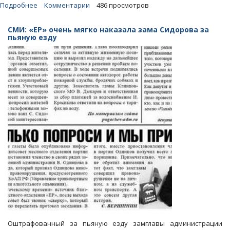
Подробнее
о
Комментарии
486 просмотров
Мэрия
выставила
СМИ: «ЕР» очень мягко наказала зама Сидорова за
на
пьяную езду
торги
участок
с
«володинской»
детской
площадкой
Оштрафованный за пьяную езду замглавы администрации