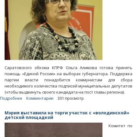
Саратовского обкома КПРФ Ольга Алимова готова принять
помощь «Единой России» на выборах губернатора. Поддержка
партии власти понадобится коммунистам для сбора
необходимого количества подписей муниципальных депутатов
(чтобы выдвинуть своего кандидата на пост главы региона).
Подробнее
о
Комментарии
301 просмотр
Выборы.
Ольга
Мэрия выставила на торги участок с «володинской»
Алимова
детской площадкой
готова
Комитет по
принять
помощь