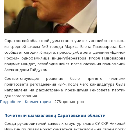
Саратовской областной думы станет учитель английского языка
из средней школы №3 города Маркса Елена Пивоварова. Как
сообщает сегодня, 6 марта, пресс-служба реготделения «Единой
России» однофамилица вице-губернатора Игоря Пивоварова
получит мандат, освободившийся после сложения полномочий
Александром Гайдуком.
Соответствующее решение было принято членами
политсовета реготделения «ЕР», после чего кандидатура была
направлена на рассмотрение президиума Генсовета партии
для согласования.
Подробнее
о
Комментарии
278 просмотров
Место
Гайдука
Почетный шамхаловец Саратовской области
в
Среди руководителей силовых структур глава СУ СКР Николай
облдуме
Никитин по праву может считаться аксакалом - на своем посту