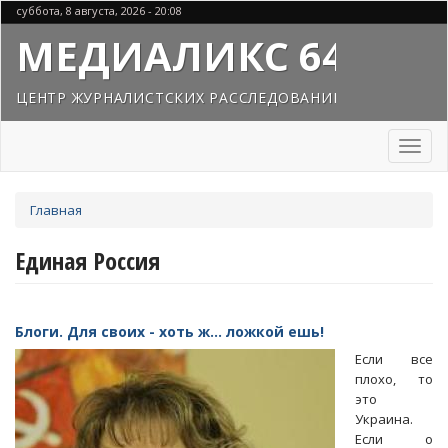
Перейти
суббота, 8 августа, 2026 - 20:08
к
МЕДИАЛИКС 64
основному
содержанию
ЦЕНТР ЖУРНАЛИСТСКИХ РАССЛЕДОВАНИЙ
Toggl
naviga
Вы
Главная
здесь
Единая Россия
Блоги. Для своих - хоть ж... ложкой ешь!
Если все
плохо, то
это
Украина.
Если о