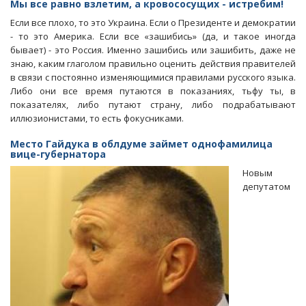
Мы все равно взлетим, а кровососущих - истребим!
своих
Если все плохо, то это Украина. Если о Президенте и демократии
-
- то это Америка. Если все «зашибись» (да, и такое иногда
хоть
бывает) - это Россия. Именно зашибись или зашибить, даже не
ж...
знаю, каким глаголом правильно оценить действия правителей
ложкой
в связи с постоянно изменяющимися правилами русского языка.
ешь!
Либо они все время путаются в показаниях, тьфу ты, в
показателях, либо путают страну, либо подрабатывают
иллюзионистами, то есть фокусниками.
Место Гайдука в облдуме займет однофамилица
вице-губернатора
Новым
депутатом