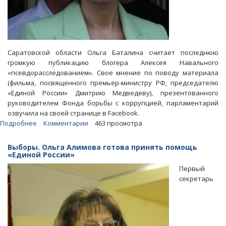
Саратовской области Ольга Баталина считает последнюю
громкую публикацию блогера Алексея Навального
«псевдорасследованием». Свое мнение по поводу материала
(фильма, посвященного премьер-министру РФ, председателю
«Единой России» Дмитрию Медведеву), презентованного
руководителем Фонда борьбы с коррупцией, парламентарий
озвучила на своей странице в Facebook.
Подробнее
о
Комментарии
463 просмотра
Ольга
Баталина
Выборы. Ольга Алимова готова принять помощь
назвала
«Единой России»
фильм
Первый
Навального
секретарь
«псевдорасследованием»