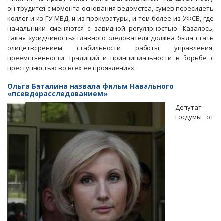
займет
он трудится с момента основания ведомства, сумев пересидеть
однофамилица
коллег и из ГУ МВД, и из прокуратуры, и тем более из УФСБ, где
вице-
начальники сменяются с завидной регулярностью. Казалось,
губернатора
такая «усидчивость» главного следователя должна была стать
олицетворением стабильности работы управления,
преемственности традиций и принципиальности в борьбе с
преступностью во всех ее проявлениях.
Ольга Баталина назвала фильм Навального
«псевдорасследованием»
Депутат
Госдумы от