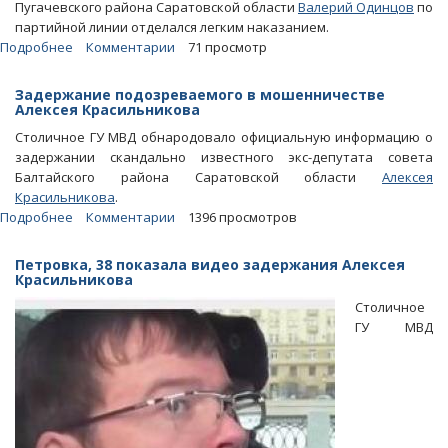
Пугачевского района Саратовской области
Валерий Одинцов
по
партийной линии отделался легким наказанием.
Подробнее
о
Комментарии
71 просмотр
СМИ:
«ЕР»
Задержание подозреваемого в мошенничестве
очень
Алексея Красильникова
мягко
Столичное ГУ МВД обнародовало официальную информацию о
наказала
задержании скандально известного экс-депутата совета
зама
Балтайского района Саратовской области
Алексея
Сидорова
Красильникова
.
за
Подробнее
о
Комментарии
1396 просмотров
пьяную
Задержание
езду
подозреваемого
Петровка, 38 показала видео задержания Алексея
в
Красильникова
мошенничестве
Столичное
Алексея
ГУ МВД
Красильникова