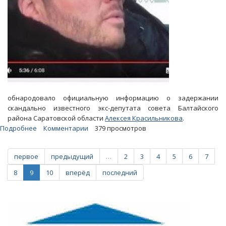
обнародовало официальную информацию о задержании
скандально известного экс-депутата совета Балтайского
района Саратовской области
Алексея Красильникова
.
Подробнее
о
Комментарии
379 просмотров
Петровка,
38
первое
предыдущий
…
2
3
4
5
6
7
показала
видео
8
9
10
вперёд
последний
задержания
Алексея
Красильникова