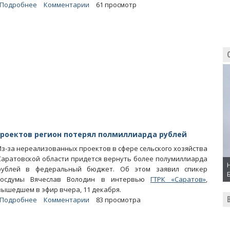
Подробнее
о
Комментарии
61 просмотр
Областной
минсельхоз
заказывает
выдутых
стерлядей
и
фоторамки
для
грамот
проектов регион потерял полмиллиарда рублей
Из-за нереализованных проектов в сфере сельского хозяйства
Саратовской области придется вернуть более полумиллиарда
рублей в федеральный бюджет. Об этом заявил спикер
Госдумы Вячеслав Володин в интервью
ГТРК «Саратов»
,
вышедшем в эфир вчера, 11 декабря.
Подробнее
о
Комментарии
83 просмотра
Володин:
Из-