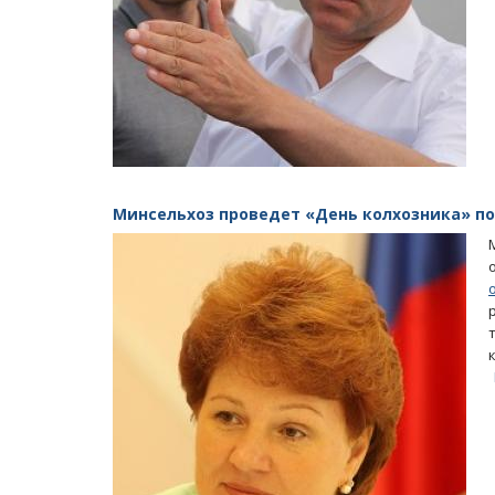
Минсельхоз проведет «День колхозника» по