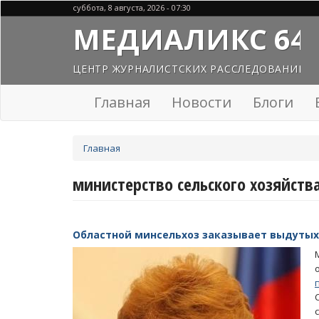
Перейти
суббота, 8 августа, 2026 - 07:30
к
МЕДИАЛИКС 64
основному
содержанию
ЦЕНТР ЖУРНАЛИСТСКИХ РАССЛЕДОВАНИЙ
Главная
Новости
Блоги
Вы
Главная
здесь
министерство сельского хозяйств
Областной минсельхоз заказывает выдутых