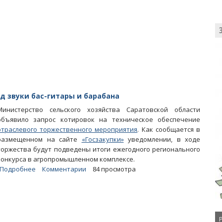
за
нереализованных
аграрных
проектов
регион
потерял
полмиллиарда
рублей
д звуки бас-гитары и барабана
Министерство сельского хозяйства Саратовской области
объявило запрос котировок на техническое обеспечение
отраслевого торжественного мероприятия
. Как сообщается в
размещенном на сайте
«Госзакупки»
уведомлении, в ходе
торжества будут подведены итоги ежегодного регионального
конкурса в агропромышленном комплексе.
Подробнее
о
Комментарии
84 просмотра
Минсельхоз
проведет
«День
колхозника»
под