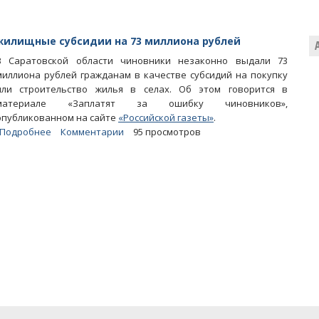
жилищные субсидии на 73 миллиона рублей
В Саратовской области чиновники незаконно выдали 73
миллиона рублей гражданам в качестве субсидий на покупку
или строительство жилья в селах. Об этом говорится в
материале «Заплатят за ошибку чиновников»,
опубликованном на сайте
«Российской газеты»
.
Подробнее
о
Комментарии
95 просмотров
Саратовские
чиновники
незаконно
выдали
жилищные
субсидии
на
73
миллиона
рублей