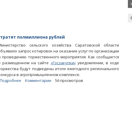
звуки
бас-
гитары
и
барабана
отратят полмиллиона рублей
Министерство сельского хозяйства Саратовской области
объявило запрос котировок на оказание услуг по организации
и проведению торжественного мероприятия. Как сообщается
в размещенном на сайте
«Госзакупки»
уведомлении, в ходе
торжества будут подведены итоги ежегодного регионального
конкурса в агропромышленном комплексе.
Подробнее
о
Комментарии
56 просмотров
На
подведение
итогов
конкурса
аграриев
потратят
полмиллиона
рублей