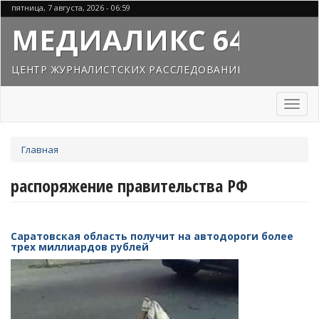
Перейти
пятница, 7 августа, 2026 - 06:59
к
МЕДИАЛИКС 64
основному
содержанию
ЦЕНТР ЖУРНАЛИСТСКИХ РАССЛЕДОВАНИЙ
Toggl
naviga
Вы
Главная
здесь
распоряжение правительства РФ
Саратовская область получит на автодороги более
трех миллиардов рублей