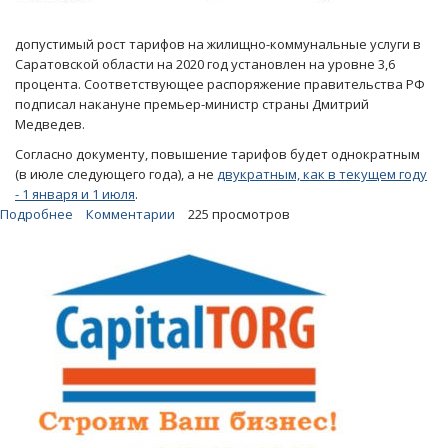
допустимый рост тарифов на жилищно-коммунальные услуги в
Саратовской области на 2020 год установлен на уровне 3,6
процента. Соответствующее распоряжение правительства РФ
подписал накануне премьер-министр страны Дмитрий
Медведев.
Согласно документу, повышение тарифов будет однократным
(в июле следующего года), а не
двукратным, как в текущем году
- 1 января и 1 июля
.
Подробнее
о
Комментарии
225 просмотров
Медведев
разрешил
повысить
тарифы
на
ЖКУ
в
Саратовской
области
на
3,6