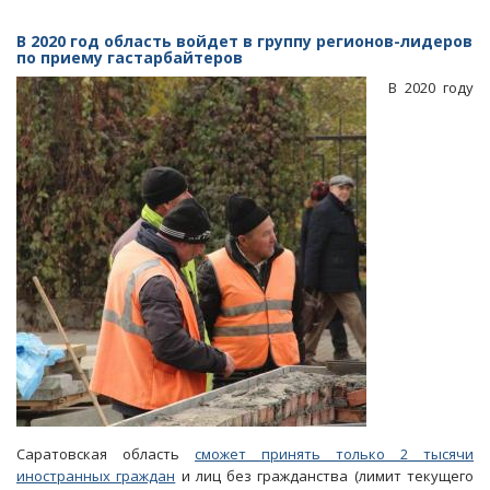
На
реконструкцию
В 2020 год область войдет в группу регионов-лидеров
театра
по приему гастарбайтеров
оперы
В 2020 году
и
балеты
выделяют
1,47
миллиарда
рублей
Саратовская область
сможет принять только 2 тысячи
иностранных граждан
и лиц без гражданства (лимит текущего