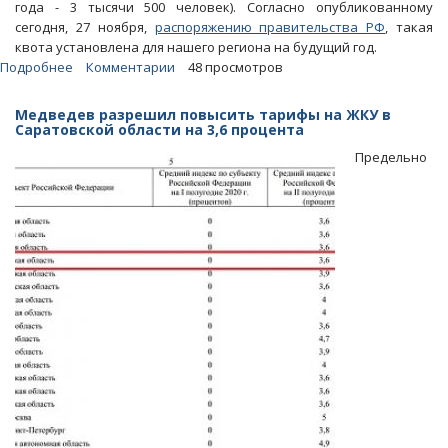
года - 3 тысячи 500 человек). Согласно опубликованному
сегодня, 27 ноября,
распоряжению правительства РФ
, такая
квота установлена для нашего региона на будущий год.
Подробнее
о
Комментарии
48 просмотров
В
2020
Медведев разрешил повысить тарифы на ЖКУ в
год
Саратовской области на 3,6 процента
область
Предельно
войдет
в
группу
регионов-
лидеров
по
приему
гастарбайтеров