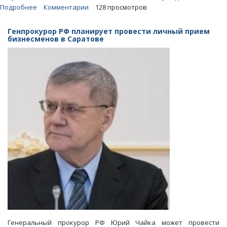
Подробнее
о
Комментарии
128 просмотров
Фактор
«макарошек».
Генпрокурор РФ планирует провести личный прием
Путин
бизнесменов в Саратове
одобрил
идею
наказания
чиновников
за
хамство
и
чванство
Генеральный прокурор РФ Юрий Чайка может провести