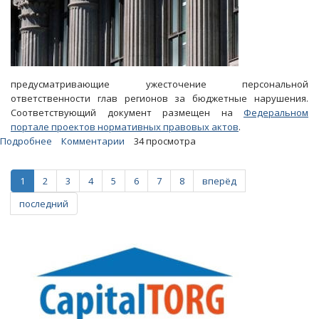
предусматривающие ужесточение персональной
ответственности глав регионов за бюджетные нарушения.
Соответствующий документ размещен на
Федеральном
портале проектов нормативных правовых актов
.
Подробнее
о
Комментарии
34 просмотра
Минфин
РФ
1
2
3
4
5
6
7
8
вперёд
предлагает
повысить
последний
штрафы
для
губернаторов
и
мэров
за
финансовые
нарушения