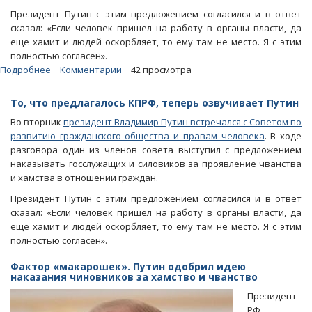
Президент Путин с этим предложением согласился и в ответ
сказал: «Если человек пришел на работу в органы власти, да
еще хамит и людей оскорбляет, то ему там не место. Я с этим
полностью согласен».
Подробнее
о
Комментарии
42 просмотра
Блоги.
Алимова:
То, что предлагалось КПРФ, теперь озвучивает Путин
Наказывать
Во вторник
президент Владимир Путин встречался с Советом по
хамов-
развитию гражданского общества и правам человека
. В ходе
чиновников
разговора один из членов совета выступил с предложением
мы
наказывать госслужащих и силовиков за проявление чванства
предлагали
и хамства в отношении граждан.
еще
в
Президент Путин с этим предложением согласился и в ответ
апреле
сказал: «Если человек пришел на работу в органы власти, да
еще хамит и людей оскорбляет, то ему там не место. Я с этим
полностью согласен».
Фактор «макарошек». Путин одобрил идею
наказания чиновников за хамство и чванство
Президент
РФ