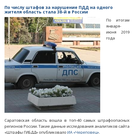
чиновники
По числу штафов за нарушение ПДД на одного
лишили
жителя область стала 38-й в России
детей-
По итогам
инвалидов
января-
льготного
июня 2019
питания
года
Саратовская область вошла в топ-40 самых штрафоопасных
регионов России. Такие данные исследования аналитиков сайта
«Штрафы ГИБДД» опубликовало
ИА «Череповец»
.