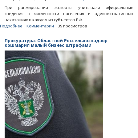
При ранжировании эксперты учитывали официальные
сведения о численности населения и административных
наказаниях в каждом из субъектов РФ.
Подробнее
о
Комментарии
39 просмотров
По
числу
Прокуратура: Областной Россельхознадзор
штафов
кошмарил малый бизнес штрафами
за
нарушение
ПДД
на
одного
жителя
область
стала
38-
й
в
России