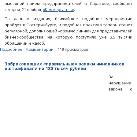
выездной прием предпринимателей в Саратове, сообщает
сегодня, 21 ноября,
«Коммерсантъ»
.
По данным издания, ближайшее подобное мероприятие
пройдет в Екатеринбурге, и подобная практика теперь станет
регулярной, дополняющей «прямую линию» для представителей
бизнес-сообщества, на которую поступило уже 3,5 тысячи
обращений и жалоб.
Подробнее
о
Комментарии
119 просмотров
Генпрокурор
РФ
Забраковавших «правильные» заявки чиновников
планирует
оштрафовали на 180 тысяч рублей
провести
За
личный
нарушение
прием
закона о
бизнесменов
в
Саратове