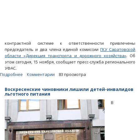
контрактной системе к ответственности привлечены
председатель и два члена единой комиссии
ГКУ Саратовской
области «Дирекция транспорта и дорожного хозяйства»
. Об
этом сегодня, 15 ноября, сообщает пресс-служба регионального
УФАС.
Подробнее
о
Комментарии
83 просмотра
Забраковавших
«правильные»
Воскресенские чиновники лишили детей-инвалидов
заявки
льготного питания
чиновников
В
оштрафовали
на
180
тысяч
рублей