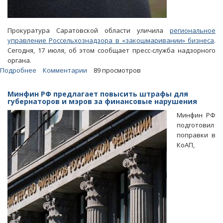
Прокуратура Саратовской области уличила
региональное
управление Россельхознадзора в «закошмаривании» бизнеса
.
Сегодня, 17 июля, об этом сообщает пресс-служба надзорного
органа.
Подробнее
о
Комментарии
89 просмотров
Прокуратура:
Областной
Минфин РФ предлагает повысить штрафы для
Россельхознадзор
губернаторов и мэров за финансовые нарушения
кошмарил
Минфин РФ
малый
подготовил
бизнес
поправки в
штрафами
КоАП,