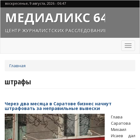
Перейти
воскресенье, 9 августа, 2026 - 06:47
к
МЕДИАЛИКС 64
основному
содержанию
ЦЕНТР ЖУРНАЛИСТСКИХ РАССЛЕДОВАНИЙ
Toggl
naviga
Вы
Главная
здесь
штрафы
Через два месяца в Саратове бизнес начнут
штрафовать за неправильные вывески
Глава
Саратова
Михаил
Исаев дал