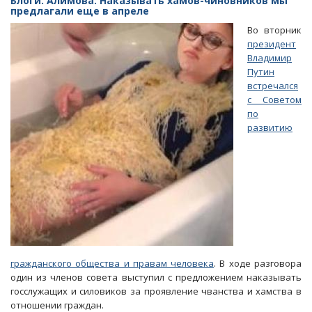
Блоги. Алимова: Наказывать хамов-чиновников мы
месяца
предлагали еще в апреле
в
Во вторник
Саратове
президент
бизнес
Владимир
начнут
Путин
штрафовать
встречался
за
с Советом
неправильные
по
вывески
развитию
гражданского общества и правам человека
. В ходе разговора
один из членов совета выступил с предложением наказывать
госслужащих и силовиков за проявление чванства и хамства в
отношении граждан.