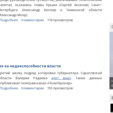
капитал, оказались главы Крыма (Сергей Аксенов), Санкт-
Петербурга (Александр Беглов) и Тюменской области
(Александр Моор).
Подробнее
о
Комментарии
176 просмотров
«ТВЗ»:
Эксперты
игнорируют
бесперспективные
прорывы
Валерия
Радаева
з-за недееспособности власти
Третий месяц подряд котировки губернатора Саратовской
области Валерия Радаева
идут вниз
. Такие данные
опубликовал телеграм-канал «ПолитБрокер».
Подробнее
о
Комментарии
155 просмотров
Котировки
Радаева
на
политбирже