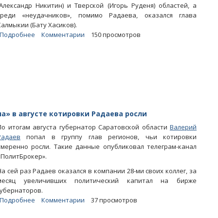
(Александр Никитин) и Тверской (Игорь Руденя) областей, а
среди «неудачников», помимо Радаева, оказался глава
Калмыкии (Бату Хасиков).
Подробнее
о
Комментарии
150 просмотров
«Суровые
будни»
потянули
вниз
котировки
Радаева
на
политбирже
а» в августе котировки Радаева росли
По итогам августа губернатор Саратовской области
Валерий
Радаев
попал в группу глав регионов, чьи котировки
умеренно росли. Такие данные опубликовал телеграм-канал
«ПолитБрокер».
На сей раз Радаев оказался в компании 28-ми своих коллег, за
месяц увеличивших политический капитал на бирже
губернаторов.
Подробнее
о
Комментарии
37 просмотров
«ПолитБрокер»: