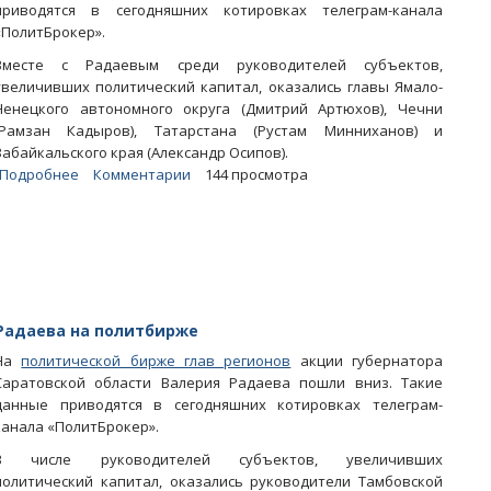
приводятся в сегодняшних котировках телеграм-канала
«ПолитБрокер».
Вместе с Радаевым среди руководителей субъектов,
увеличивших политический капитал, оказались главы Ямало-
Ненецкого автономного округа (Дмитрий Артюхов), Чечни
(Рамзан Кадыров), Татарстана (Рустам Минниханов) и
Забайкальского края (Александр Осипов).
Подробнее
о
Комментарии
144 просмотра
«Загробный»
проморолик
о
Саратовской
области
улучшил
котировки
Радаева на политбирже
Радаева
На
политической бирже глав регионов
акции губернатора
Саратовской области Валерия Радаева пошли вниз. Такие
данные приводятся в сегодняшних котировках телеграм-
канала «ПолитБрокер».
В числе руководителей субъектов, увеличивших
политический капитал, оказались руководители Тамбовской