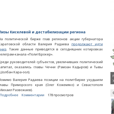
в
октябре
Лизы Киселевой и дестабилизации региона
На политической бирже глав регионов акции губернатора
Саратовской области Валерия Радаева
продолжают идти
вниз
. Такие данные приводятся в сегодняшних котировках
телеграм-канала «ПолитБрокер».
Среди руководителей субъектов, увеличивших политический
капитал, оказались главы Чечни (Рамзан Кадыров) и Тывы
(Шолбан Кара-оол).
Помимо Валерия Радаева позиции на политбирже ухудшили
главы Приморского края (Олег Кожемяко) и Севастополя
(Михаил Развожаев).
Подробнее
о
Комментарии
178 просмотров
Котировки
Радаева
падают