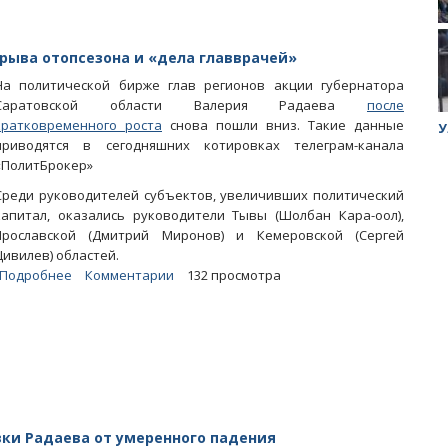
из-
за
убийства
срыва отопсезона и «дела главврачей»
Лизы
На политической бирже глав регионов акции губернатора
Киселевой
Саратовской области Валерия Радаева
и
после
кратковременного роста
дестабилизации
снова пошли вниз. Такие данные
ук убийцы
Митинг против планов Росатома по
У
приводятся в сегодняшних котировках телеграм-канала
региона
строительству завода в Горном
«ПолитБрокер»
Среди руководителей субъектов, увеличивших политический
капитал, оказались руководители Тывы (Шолбан Кара-оол),
Ярославской (Дмитрий Миронов) и Кемеровской (Сергей
Цивилев) областей.
Подробнее
о
Комментарии
132 просмотра
«ТВЗ»:
Котировки
Радаева
идут
вниз
из-
за
срыва
вки Радаева от умеренного падения