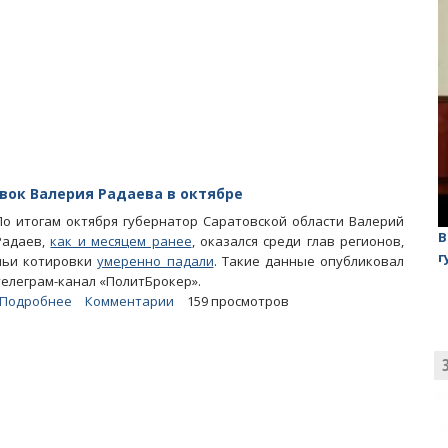
падают
из-
за
недееспособности
власти
вок Валерия Радаева в октябре
По итогам октября губернатор Саратовской области Валерий
лаган»
На обсуждении проекта завода в Горном едва не
В
Радаев,
как и месяцем ранее
, оказался среди глав регионов,
случилась потасовка
г
чьи котировки
умеренно падали
. Такие данные опубликовал
телеграм-канал «ПолитБрокер».
Подробнее
о
Комментарии
159 просмотров
Названы
основные
причины
падения
котировок
Валерия
Радаева