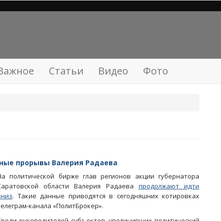
Важное
Статьи
Видео
Фото
вные прорывы Валерия Радаева
На политической бирже глав регионов акции губернатора
Саратовской области Валерия Радаева
продолжают идти
вниз
. Такие данные приводятся в сегодняшних котировках
телеграм-канала «ПолитБрокер».
Среди руководителей субъектов, увеличивших политический