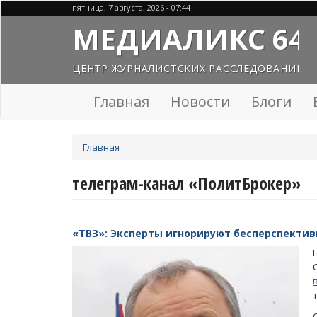
Перейти
пятница, 7 августа, 2026 - 07:44
к
МЕДИАЛИКС 64
основному
содержанию
ЦЕНТР ЖУРНАЛИСТСКИХ РАССЛЕДОВАНИЙ
Главная
Новости
Блоги
Вы
Главная
здесь
телеграм-канал «ПолитБрокер»
«ТВЗ»: Эксперты игнорируют бесперспекти