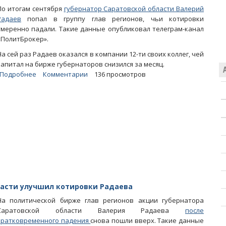
отопсезона
По итогам сентября
губернатор Саратовской области Валерий
и
Радаев
попал в группу глав регионов, чьи котировки
«дела
умеренно падали. Такие данные опубликовал телеграм-канал
главврачей»
«ПолитБрокер».
На сей раз Радаев оказался в компании 12-ти своих коллег, чей
капитал на бирже губернаторов снизился за месяц.
Подробнее
о
Комментарии
136 просмотров
Дни
Саратовской
области
не
спасли
котировки
Радаева
от
умеренного
падения
ласти улучшил котировки Радаева
На политической бирже глав регионов акции губернатора
Саратовской области Валерия Радаева
после
кратковременного падения
снова пошли вверх. Такие данные