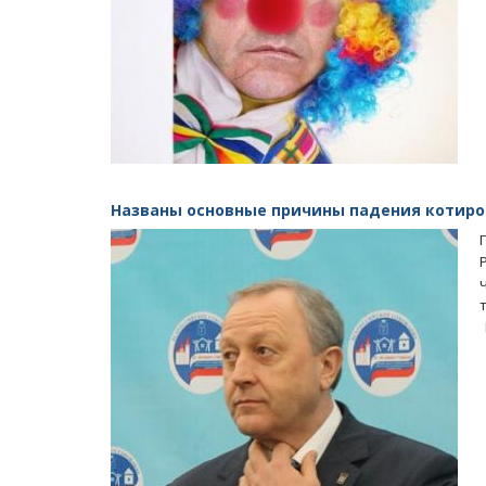
Названы основные причины падения котиро
Масленичный концерт ансамбля «Ба