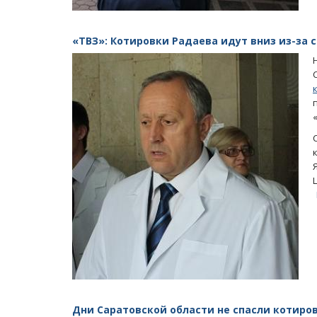
«ТВЗ»: Котировки Радаева идут вниз из-за 
ащается в помойку
Саратовцы скорбят о погибшей от р
Лизе Киселевой
Дни Саратовской области не спасли котиро