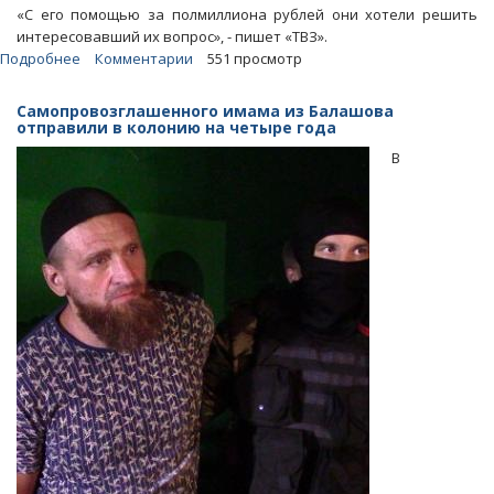
«С его помощью за полмиллиона рублей они хотели решить
интересовавший их вопрос», - пишет «ТВЗ».
Подробнее
о
Комментарии
551 просмотр
«ТВЗ»:
Саратовские
Самопровозглашенного имама из Балашова
чекисты
отправили в колонию на четыре года
задержали
В
пытавшихся
подкупить
их
коллегу
мужчин