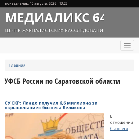
Перейти
понедельник, 10 августа, 2026 - 13:23
к
МЕДИАЛИКС 64
основному
содержанию
ЦЕНТР ЖУРНАЛИСТСКИХ РАССЛЕДОВАНИЙ
Toggl
naviga
Вы
Главная
здесь
УФСБ России по Саратовской области
СУ СКР: Ландо получил 6,6 миллиона за
«крышевание» бизнеса Беликова
В
отношении
бывшего