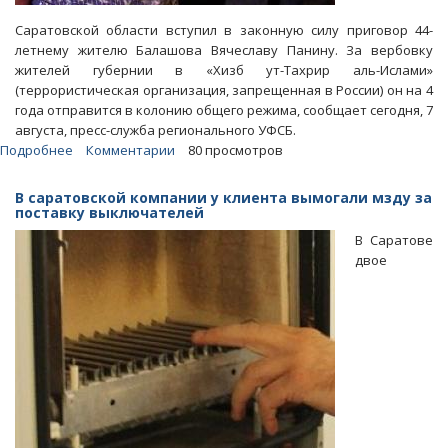
Саратовской области вступил в законную силу приговор 44-
летнему жителю Балашова Вячеславу Панину. За вербовку
жителей губернии в «Хизб ут-Тахрир аль-Ислами»
(террористическая организация, запрещенная в России) он на 4
года отправится в колонию общего режима, сообщает сегодня, 7
августа, пресс-служба регионального УФСБ.
Подробнее
о
Комментарии
80 просмотров
Самопровозглашенного
имама
В саратовской компании у клиента вымогали мзду за
из
поставку выключателей
Балашова
В Саратове
отправили
двое
в
колонию
на
четыре
года