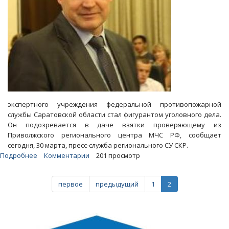
экспертного учреждения федеральной противопожарной
службы Саратовской области стал фигурантом уголовного дела.
Он подозревается в даче взятки проверяющему из
Приволжского регионального центра МЧС РФ, сообщает
сегодня, 30 марта, пресс-служба регионального СУ СКР.
Подробнее
о
Комментарии
201 просмотр
Зять
Николая
первое
предыдущий
1
2
Колесникова
заподозрен
в
попытке
подкупа