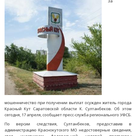
За
6,6
миллиона
за
«крышевание»
бизнеса
Беликова
мошенничество при получении выплат осужден житель города
Красный Кут Саратовской области К. Султанбеков. Об этом
сегодня, 17 апреля, сообщает пресс-служба регионального УФСБ.
По версии следствия, Султанбеков, предоставив в
администрацию Краснокутского МО недостоверные сведения,