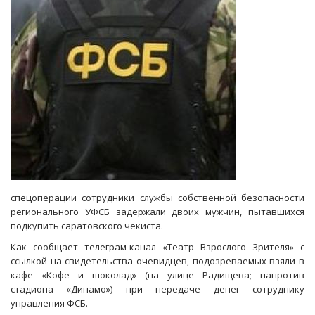
судить
за
дачу
взятки
спецоперации сотрудники службы собственной безопасности
регионального УФСБ задержали двоих мужчин, пытавшихся
подкупить саратовского чекиста.
Как сообщает телеграм-канал «Театр Взрослого Зрителя» с
ссылкой на свидетельства очевидцев, подозреваемых взяли в
кафе «Кофе и шоколад» (на улице Радищева; напротив
стадиона «Динамо») при передаче денег сотруднику
управления ФСБ.