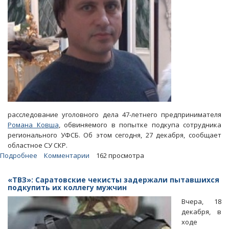
статью
расследование уголовного дела 47-летнего предпринимателя
Романа Ковша
, обвиняемого в попытке подкупа сотрудника
регионального УФСБ. Об этом сегодня, 27 декабря, сообщает
областное СУ СКР.
Подробнее
о
Комментарии
162 просмотра
Лишенного
полумиллиона
«ТВЗ»: Саратовские чекисты задержали пытавшихся
долларов
подкупить их коллегу мужчин
партнера
Вчера, 18
Юрия
декабря, в
Аксененко
ходе
будут