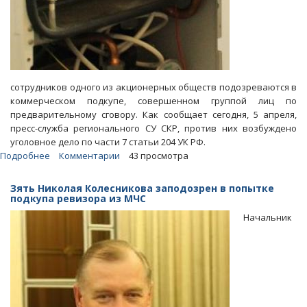
сотрудников одного из акционерных обществ подозреваются в
коммерческом подкупе, совершенном группой лиц по
предварительному сговору. Как сообщает сегодня, 5 апреля,
пресс-служба регионального СУ СКР, против них возбуждено
уголовное дело по части 7 статьи 204 УК РФ.
Подробнее
о
Комментарии
43 просмотра
В
саратовской
Зять Николая Колесникова заподозрен в попытке
компании
подкупа ревизора из МЧС
у
Начальник
клиента
вымогали
мзду
за
поставку
выключателей