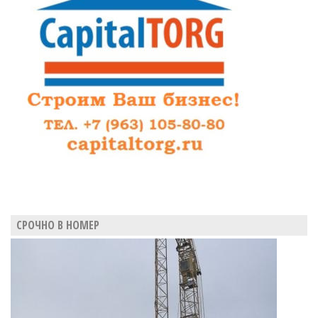
ревизора
из
МЧС
СРОЧНО В НОМЕР