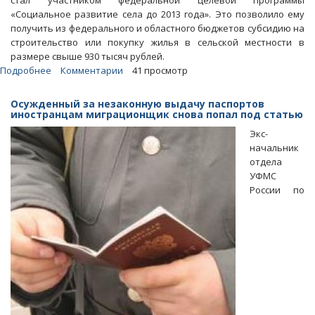
стал участником федеральной целевой программы
«Социальное развитие села до 2013 года». Это позволило ему
получить из федерального и областного бюджетов субсидию на
строительство или покупку жилья в сельской местности в
размере свыше 930 тысяч рублей.
Подробнее
о
Комментарии
41 просмотр
Житель
Красного
Осужденный за незаконную выдачу паспортов
Кута
иностранцам миграционщик снова попал под статью
отделался
Экс-
штрафом
начальник
за
отдела
незаконное
УФМС
получение
России по
субсидии
на
жилье