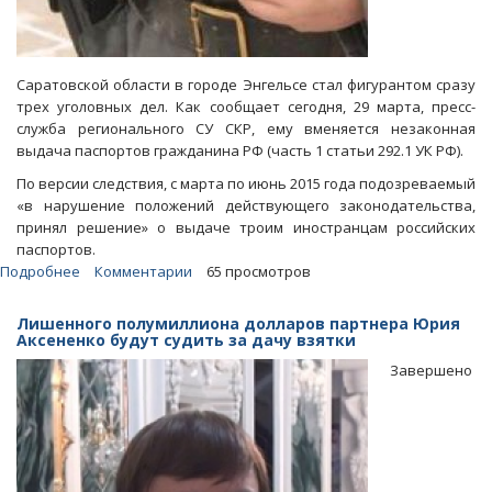
Саратовской области в городе Энгельсе стал фигурантом сразу
трех уголовных дел. Как сообщает сегодня, 29 марта, пресс-
служба регионального СУ СКР, ему вменяется незаконная
выдача паспортов гражданина РФ (часть 1 статьи 292.1 УК РФ).
По версии следствия, с марта по июнь 2015 года подозреваемый
«в нарушение положений действующего законодательства,
принял решение» о выдаче троим иностранцам российских
паспортов.
Подробнее
о
Комментарии
65 просмотров
Осужденный
за
Лишенного полумиллиона долларов партнера Юрия
незаконную
Аксененко будут судить за дачу взятки
выдачу
Завершено
паспортов
иностранцам
миграционщик
снова
попал
под