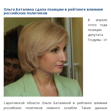
Спикера
Госдумы
Ольга Баталина сдала позиции в рейтинге влияния
заинтересовали
российских политиков
причины
В апреле
бегства
этого года
саратовцев
позиции
в
депутата
другие
Госдумы от
регионы
Саратовской области Ольги Баталиной в рейтинге влияния
российских политиков немного ослабли. Такие данные