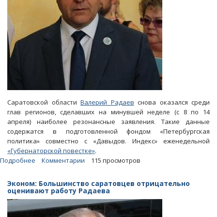
Саратовской области
Валерий Радаев
снова оказался среди
глав регионов, сделавших на минувшей неделе (с 8 по 14
апреля) наиболее резонансные заявления. Такие данные
содержатся в подготовленной фондом «Петербургская
политика» совместно с «Давыдов. Индекс» еженедельной
«Губернаторской повестке»
.
Подробнее
о
Комментарии
115 просмотров
Федералы
посчитали
Эконом: Большинство саратовцев отрицательно
резонансным
оценивают работу Радаева
высказывание
Радаева