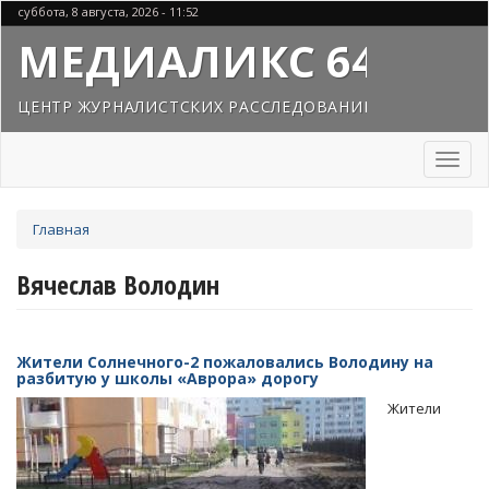
Перейти
суббота, 8 августа, 2026 - 11:52
к
МЕДИАЛИКС 64
основному
содержанию
ЦЕНТР ЖУРНАЛИСТСКИХ РАССЛЕДОВАНИЙ
Toggl
naviga
Вы
Главная
здесь
Вячеслав Володин
Жители Солнечного-2 пожаловались Володину на
разбитую у школы «Аврора» дорогу
Жители