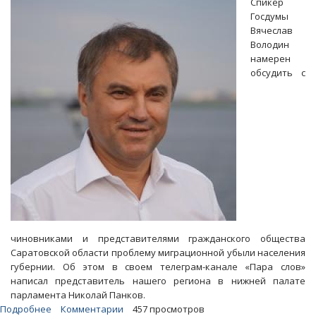
Спикер
на
Госдумы
разбитую
Вячеслав
у
Володин
школы
намерен
«Аврора»
обсудить с
дорогу
чиновниками и представителями гражданского общества
Саратовской области проблему миграционной убыли населения
губернии. Об этом в своем телеграм-канале «Пара слов»
написал представитель нашего региона в нижней палате
парламента Николай Панков.
Подробнее
о
Комментарии
457 просмотров