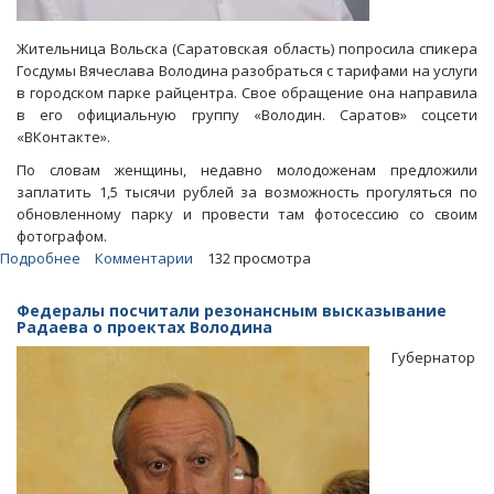
Жительница Вольска (Саратовская область) попросила спикера
Госдумы Вячеслава Володина разобраться с тарифами на услуги
в городском парке райцентра. Свое обращение она направила
в его официальную группу «Володин. Саратов» соцсети
«ВКонтакте».
По словам женщины, недавно молодоженам предложили
заплатить 1,5 тысячи рублей за возможность прогуляться по
обновленному парку и провести там фотосессию со своим
фотографом.
Подробнее
о
Комментарии
132 просмотра
Вячеславу
Володину
Федералы посчитали резонансным высказывание
пожаловались
Радаева о проектах Володина
на
Губернатор
поборы
за
прогулки
в
горпарке
Вольска