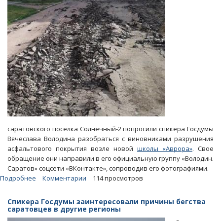
саратовского поселка Солнечный-2 попросили спикера Госдумы
Вячеслава Володина разобраться с виновниками разрушения
асфальтового покрытия возле новой
школы «Аврора»
. Свое
обращение они направили в его официальную группу «Володин.
Саратов» соцсети «ВКонтакте», сопроводив его фотографиями.
Подробнее
о
Комментарии
114 просмотров
Жители
Солнечного-2
Спикера Госдумы заинтересовали причины бегства
пожаловались
саратовцев в другие регионы
Володину