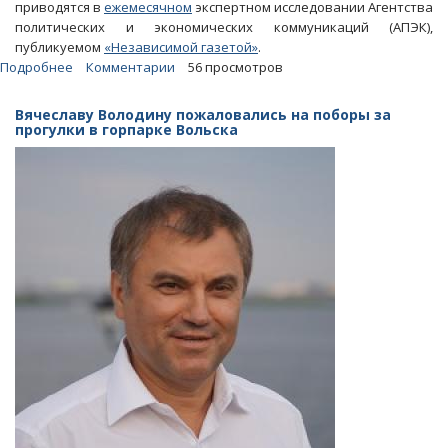
приводятся в
ежемесячном
экспертном исследовании Агентства
политических и экономических коммуникаций (АПЭК),
публикуемом
«Независимой газетой»
.
Подробнее
о
Комментарии
56 просмотров
Ольга
Баталина
Вячеславу Володину пожаловались на поборы за
сдала
прогулки в горпарке Вольска
позиции
в
рейтинге
влияния
российских
политиков