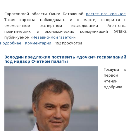
Саратовской области Ольги Баталиной
растет все сильнее
.
Такая картина наблюдалась и в марте, говорится в
ежемесячном экспертном исследовании Агентства
политических и экономических коммуникаций (АПЭК),
публикуемом «
Независимой газетой
».
Подробнее
о
Комментарии
192 просмотра
Эксперты:
За
Володин предложил поставить «дочки» госкомпаний
месяц
под надзор Счетной палаты
влияние
Госдума в
Ольги
первом
Баталиной
чтении
сильно
одобрила
выросло