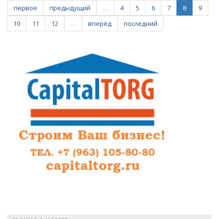
Политическое
первое
предыдущий
…
4
5
6
7
8
9
влияние
Ольги
10
11
12
…
вперёд
последний
Баталиной
продолжает
расти