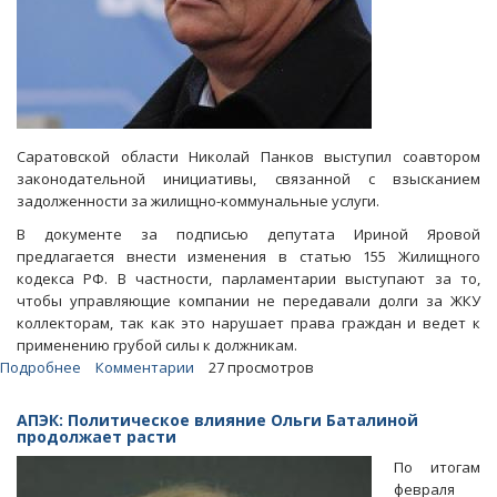
Саратовской области Николай Панков выступил соавтором
законодательной инициативы, связанной с взысканием
задолженности за жилищно-коммунальные услуги.
В документе за подписью депутата Ириной Яровой
предлагается внести изменения в статью 155 Жилищного
кодекса РФ. В частности, парламентарии выступают за то,
чтобы управляющие компании не передавали долги за ЖКУ
коллекторам, так как это нарушает права граждан и ведет к
применению грубой силы к должникам.
Подробнее
о
Комментарии
27 просмотров
Панков
хочет
АПЭК: Политическое влияние Ольги Баталиной
запретить
продолжает расти
передачу
По итогам
коммунальных
февраля