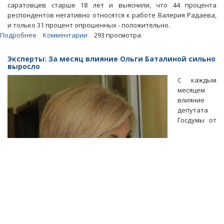
саратовцев старше 18 лет и выяснили, что 44 процента
респондентов негативно относятся к работе Валерия Радаева,
и только 31 процент опрошенных - положительно.
Подробнее
о
Комментарии
293 просмотра
Эконом:
Большинство
Эксперты: За месяц влияние Ольги Баталиной сильно
саратовцев
выросло
отрицательно
С каждым
оценивают
месяцем
работу
влияние
Радаева
депутата
Госдумы от