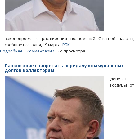
законопроект о расширении полномочий Счетной палаты,
сообщает сегодня, 19 марта,
РБК
.
Подробнее
о
Комментарии
64 просмотра
Володин
предложил
Панков хочет запретить передачу коммунальных
поставить
долгов коллекторам
«дочки»
Депутат
госкомпаний
Госдумы от
под
надзор
Счетной
палаты