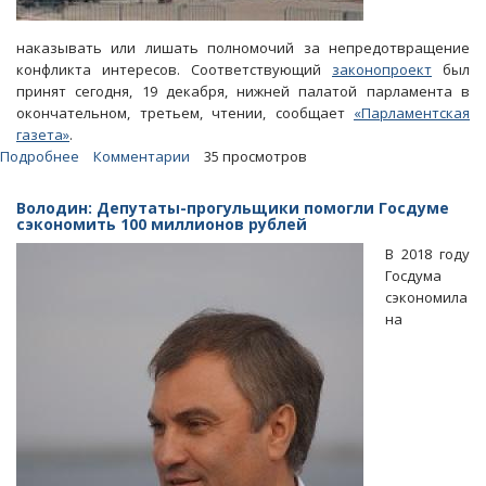
наказывать или лишать полномочий за непредотвращение
конфликта интересов. Соответствующий
законопроект
был
принят сегодня, 19 декабря, нижней палатой парламента в
окончательном, третьем, чтении, сообщает
«Парламентская
газета»
.
Подробнее
о
Комментарии
35 просмотров
Парламентариев
будут
Володин: Депутаты-прогульщики помогли Госдуме
лишать
сэкономить 100 миллионов рублей
руководящих
В 2018 году
постов
Госдума
в
сэкономила
ГД
на
и
Совфеде
за
лоббизм