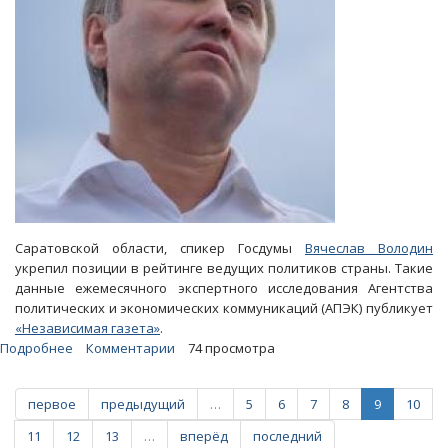
рублей
Саратовской области, спикер Госдумы
Вячеслав Володин
укрепил позиции в рейтинге ведущих политиков страны. Такие
данные ежемесячного экспертного исследования Агентства
политических и экономических коммуникаций (АПЭК) публикует
«Независимая газета»
.
Подробнее
о
Комментарии
74 просмотра
АПЭК:
Вячеслав
первое
предыдущий
…
5
6
7
8
9
10
Володин
улучшил
11
12
13
…
вперёд
последний