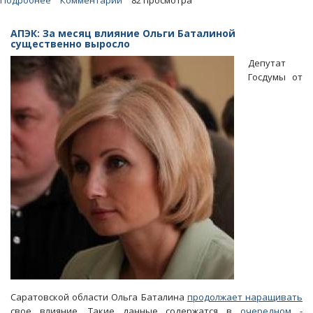
Подробнее
о
Комментарии
82 просмотра
Володин
предложил
АПЭК: За месяц влияние Ольги Баталиной
наказывать
существенно выросло
за
Депутат
инфофейки
Госдумы от
владельцев
СМИ
Саратовской области Ольга Баталина
продолжает наращивать
свое влияние. Такие данные содержатся в
очередном
-