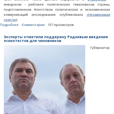
январском - рейтинге политических тяжеловесов страны,
подготовленном Агентством политических и экономических
коммуникаций (исследование опубликовала
«Независимая
газета»
).
Подробнее
о
Комментарии
157 просмотров
АПЭК:
За
Эксперты отметили поддержку Радаевым введения
месяц
психотестов для чиновников
влияние
Губернатор
Ольги
Баталиной
существенно
выросло