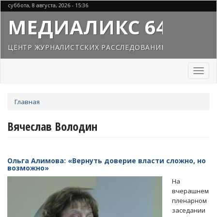
Перейти
суббота, 8 августа, 2026 - 15:36
к
МЕДИАЛИКС 64
основному
содержанию
ЦЕНТР ЖУРНАЛИСТСКИХ РАССЛЕДОВАНИЙ
Toggl
naviga
Вы
Главная
здесь
Вячеслав Володин
Ольга Алимова: «Вернуть доверие власти сложно, но
возможно»
На
вчерашнем
пленарном
заседании