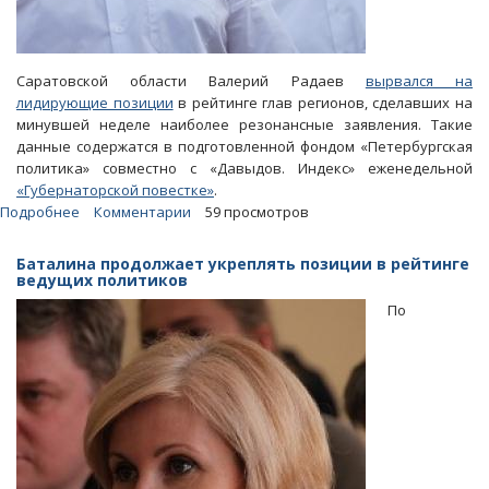
Саратовской области Валерий Радаев
вырвался на
лидирующие позиции
в рейтинге глав регионов, сделавших на
минувшей неделе наиболее резонансные заявления. Такие
данные содержатся в подготовленной фондом «Петербургская
политика» совместно с «Давыдов. Индекс» еженедельной
«Губернаторской повестке»
.
Подробнее
о
Комментарии
59 просмотров
Эксперты
отметили
Баталина продолжает укреплять позиции в рейтинге
поддержку
ведущих политиков
Радаевым
По
введения
психотестов
для
чиновников