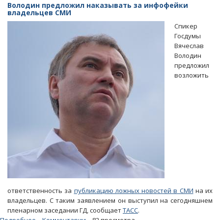
Алимова:
Володин предложил наказывать за инфофейки
«Вернуть
владельцев СМИ
доверие
Спикер
власти
Госдумы
сложно,
Вячеслав
но
Володин
возможно»
предложил
возложить
ответственность за
публикацию ложных новостей в СМИ
на их
владельцев. С таким заявлением он выступил на сегодняшнем
пленарном заседании ГД, сообщает
ТАСС
.