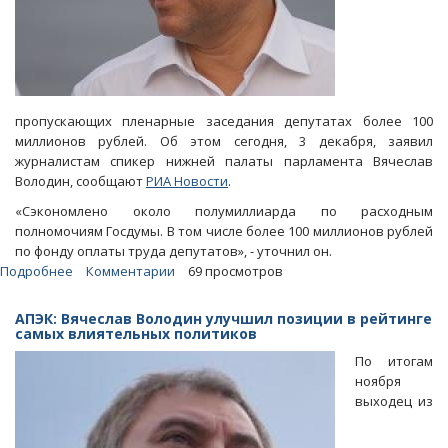
пропускающих пленарные заседания депутатах более 100
миллионов рублей. Об этом сегодня, 3 декабря, заявил
журналистам спикер нижней палаты парламента Вячеслав
Володин, сообщают
РИА Новости
.
«Сэкономлено около полумиллиарда по расходным
полномочиям Госдумы. В том числе более 100 миллионов рублей
по фонду оплаты труда депутатов», - уточнил он.
Подробнее
о
Комментарии
69 просмотров
Володин:
Депутаты-
АПЭК: Вячеслав Володин улучшил позиции в рейтинге
прогульщики
самых влиятельных политиков
помогли
По итогам
Госдуме
ноября
сэкономить
выходец из
100
миллионов