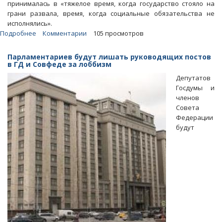
принималась в «тяжелое время, когда государство стояло на
грани развала, время, когда социальные обязательства не
исполнялись».
Подробнее
о
Комментарии
105 просмотров
Володин
призвал
Парламентариев будут лишать руководящих постов
рассмотреть
в ГД и Совфеде за лоббизм
вопрос
Депутатов
об
Госдумы и
эффективности
членов
Конституции
Совета
Федерации
будут