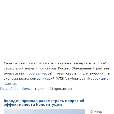
Саратовской области Ольга Баталина вернулась в топ-100
самых влиятельных политиков России. Обновленный рейтинг,
ежемесячно составляемый
Агентством политических и
экономических коммуникаций (АПЭК), публикует
«Независимая
газета»
.
Подробнее
о
Комментарии
123 просмотра
Ольга
Баталина
Володин призвал рассмотреть вопрос об
вернулась
эффективности Конституции
в
Спикер