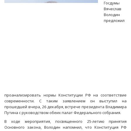
топ-100
Госдумы
самых
Вячеслав
влиятельных
Володин
политиков
предложил
проанализировать нормы Конституции РФ на соответствие
современности. С таким заявлением он выступил на
прошедшей вчера, 26 декабря, встрече президента Владимира
Путина с руководством обеих палат Федерального собрания.
В ходе мероприятия, посвященного 25-летию принятия
Основного закона, Володин напомнил, что Конституция РФ