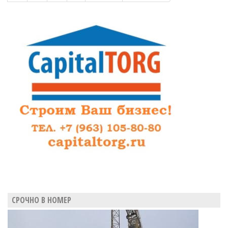
позиции
в
рейтинге
самых
влиятельных
политиков
СРОЧНО В НОМЕР