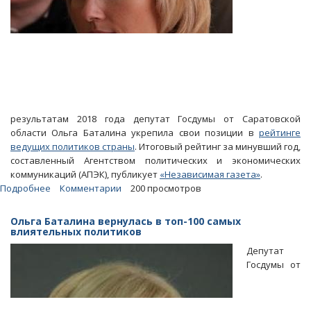
результатам 2018 года депутат Госдумы от Саратовской
области Ольга Баталина укрепила свои позиции в
рейтинге
ведущих политиков страны
. Итоговый рейтинг за минувший год,
составленный Агентством политических и экономических
коммуникаций (АПЭК), публикует
«Независимая газета»
.
Подробнее
о
Комментарии
200 просмотров
Баталина
продолжает
Ольга Баталина вернулась в топ-100 самых
укреплять
влиятельных политиков
позиции
Депутат
в
Госдумы от
рейтинге
ведущих
политиков