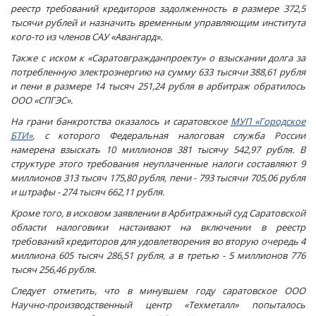
реестр требований кредиторов задолженность в размере 372,5
тысячи рублей и назначить временным управляющим института
кого-то из членов САУ «Авангард».
Также с иском к «Саратовгражданпроекту» о взыскании долга за
потребленную электроэнергию на сумму 633 тысячи 388,61 рубля
и пени в размере 14 тысяч 251,24 рубля в арбитраж обратилось
ООО «СПГЭС».
На грани банкротства оказалось и саратовское
МУП «Городское
БТИ»
, с которого Федеральная налоговая служба России
намерена взыскать 10 миллионов 381 тысячу 542,97 рубля. В
структуре этого требования неуплаченные налоги составляют 9
миллионов 313 тысяч 175,80 рубля, пени - 793 тысячи 705,06 рубля
и штрафы - 274 тысяч 662,11 рубля.
Кроме того, в исковом заявлении в Арбитражный суд Саратовской
области налоговики настаивают на включении в реестр
требований кредиторов для удовлетворения во вторую очередь 4
миллиона 605 тысяч 286,51 рубля, а в третью - 5 миллионов 776
тысяч 256,46 рубля.
Следует отметить, что в минувшем году саратовское ООО
Научно-производственный центр «Техметалл» попыталось