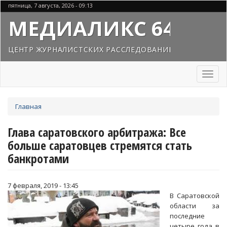
Перейти
пятница, 7 августа, 2026 - 09:13
к
МЕДИАЛИКС 64
основному
содержанию
ЦЕНТР ЖУРНАЛИСТСКИХ РАССЛЕДОВАНИЙ
Toggl
naviga
Вы
Главная
здесь
Глава саратовского арбитража: Все
больше саратовцев стремятся стать
банкротами
7 февраля, 2019 - 13:45
В Саратовской
области за
последние
четыре года в