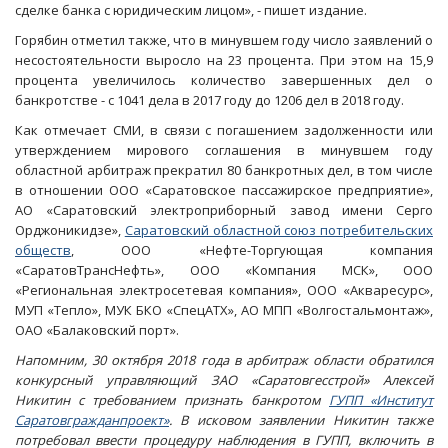
сделке банка с юридическим лицом», - пишет издание.
Горябин отметил также, что в минувшем году число заявлений о
несостоятельности выросло на 23 процента. При этом на 15,9
процента увеличилось количество завершенных дел о
банкротстве - с 1041 дела в 2017 году до 1206 дел в 2018 году.
Как отмечает СМИ, в связи с погашением задолженности или
утверждением мирового соглашения в минувшем году
областной арбитраж прекратил 80 банкротных дел, в том числе
в отношении ООО «Саратовское пассажирское предприятие»,
АО «Саратовский электроприборный завод имени Серго
Орджоникидзе»,
Саратовский областной союз потребительских
обществ
, ООО «Нефте-Торгующая компания
«СаратовТрансНефть», ООО «Компания МСК», ООО
«Региональная электросетевая компания», ООО «Акваресурс»,
МУП «Тепло», МУК БКО «СпецАТХ», АО МПП «Волгостальмонтаж»,
ОАО «Балаковский порт».
Напомним, 30 октября 2018 года в арбитраж области обратился
конкурсный управляющий ЗАО «Саратовгесстрой» Алексей
Никитин с требованием признать банкротом
ГУПП «Институт
Саратовгражданпроект»
. В исковом заявлении Никитин также
потребовал ввести процедуру наблюдения в ГУПП, включить в