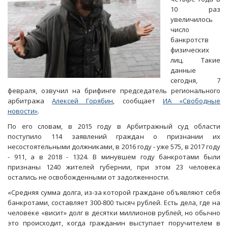
10 раз
увеличилось
число
банкротств
физических
лиц. Такие
данные
сегодня, 7
февраля, озвучил на брифинге председатель регионального
арбитража
Алексей Горябин
, сообщает
ИА «Свободные
новости»
.
По его словам, в 2015 году в Арбитражный суд области
поступило 114 заявлений граждан о признании их
несостоятельными должниками, в 2016 году - уже 575, в 2017 году
- 911, а в 2018 - 1324. В минувшем году банкротами были
признаны 1240 жителей губернии, при этом 23 человека
остались не освобожденными от задолженности.
«Средняя сумма долга, из-за которой граждане объявляют себя
банкротами, составляет 300-800 тысяч рублей. Есть дела, где на
человеке «висит» долг в десятки миллионов рублей, но обычно
это происходит, когда гражданин выступает поручителем в