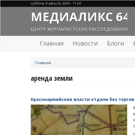
Перейти
суббота, 8 августа, 2026 - 11:24
к
МЕДИАЛИКС 64
основному
содержанию
ЦЕНТР ЖУРНАЛИСТСКИХ РАССЛЕДОВАНИЙ
Главная
Новости
Блоги
Вы
Главная
здесь
аренда земли
Красноармейские власти отдали без торго