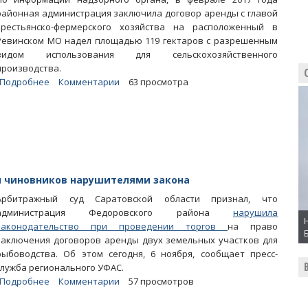
районная администрация заключила договор аренды с главой
крестьянско-фермерского хозяйства на расположенный в
Ревинском МО надел площадью 119 гектаров с разрешенным
видом использования для сельскохозяйственного
производства.
Подробнее
о
Комментарии
63 просмотра
Красноармейские
власти
отдали
без
торгов
крупный
земельный
м чиновников нарушителями закона
надел
Арбитражный суд Саратовской области признал, что
администрация Федоровского района
нарушила
законодательство при проведении торгов
на право
заключения договоров аренды двух земельных участков для
рыбоводства. Об этом сегодня, 6 ноября, сообщает пресс-
служба регионального УФАС.
Подробнее
о
Комментарии
57 просмотров
Суд