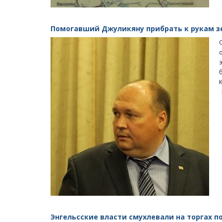
Помогавший Джуликяну прибрать к рукам з
Энгельсские власти смухлевали на торгах п