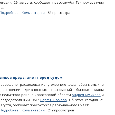
сегодня, 29 августа, сообщает пресс-служба Генпрокуратуры
РФ.
Подробнее
о
Комментарии
53 просмотра
В
Балашовском
МР
у
частника
отобрали
незаконно
выделенный
участок
с
прудом
уликов предстанет перед судом
Завершено расследование уголовного дела обвиняемых в
превышении должностных полномочий бывших главы
Энгельсского района Саратовской области
Андрея Куликова
и
председателя КУИ ЭМР
Сергея Ряскова
. Об этом сегодня, 21
августа, сообщает пресс-служба регионального СУ СКР.
Подробнее
о
Комментарии
249 просмотров