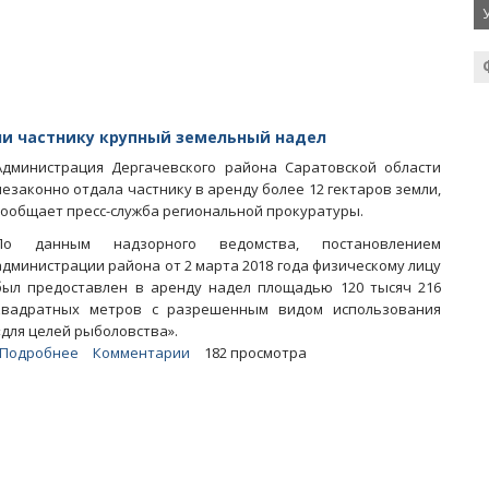
снова
разоблачила
земельных
«тихушников»
из
райадминистрации
ли частнику крупный земельный надел
Администрация Дергачевского района Саратовской области
незаконно отдала частнику в аренду более 12 гектаров земли,
сообщает пресс-служба региональной прокуратуры.
По данным надзорного ведомства, постановлением
администрации района от 2 марта 2018 года физическому лицу
был предоставлен в аренду надел площадью 120 тысяч 216
квадратных метров с разрешенным видом использования
«для целей рыболовства».
Подробнее
о
Комментарии
182 просмотра
Дергачевские
чиновники
по-
тихому
сплавили
частнику