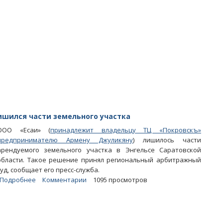
Экс-
министр
и
бывший
глава
ЭМР
Андрей
Куликов
предстанет
перед
судом
шился части земельного участка
ООО «Есаи» (
принадлежит владельцу ТЦ «Покровскъ»
предпринимателю Армену Джуликяну
) лишилось части
арендуемого земельного участка в Энгельсе Саратовской
области. Такое решение принял региональный арбитражный
суд, сообщает его пресс-служба.
Подробнее
о
Комментарии
1095 просмотров
Желавший
«закошмарить»
АЗС
Джуликян