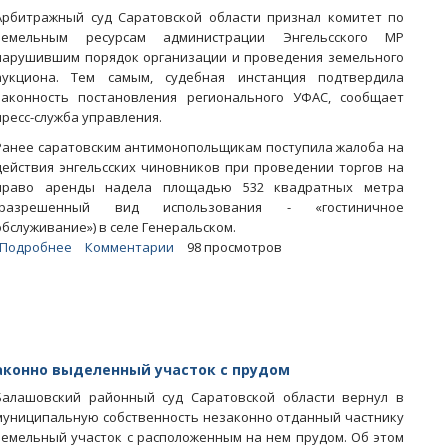
Арбитражный суд Саратовской области признал комитет по
земельным ресурсам администрации Энгельсского МР
нарушившим порядок организации и проведения земельного
аукциона. Тем самым, судебная инстанция подтвердила
законность постановления регионального УФАС, сообщает
пресс-служба управления.
Ранее саратовским антимонопольщикам поступила жалоба на
действия энгельсских чиновников при проведении торгов на
право аренды надела площадью 532 квадратных метра
(разрешенный вид использования - «гостиничное
обслуживание») в селе Генеральском.
Подробнее
о
Комментарии
98 просмотров
Энгельсские
власти
смухлевали
на
торгах
по
аконно выделенный участок с прудом
аренде
Балашовский районный суд Саратовской области вернул в
участка
муниципальную собственность незаконно отданный частнику
под
земельный участок с расположенным на нем прудом. Об этом
гостиницу