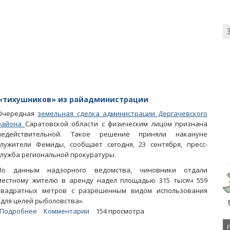
признал
разбазаривших
землю
с
прудом
чиновников
нарушителями
закона
 «тихушников» из райадминистрации
Очередная
земельная сделка администрации Дергачевского
района
Саратовской области с физическим лицом признана
недействительной. Такое решение приняли накануне
служители Фемиды, сообщает сегодня, 23 сентября, пресс-
служба региональной прокуратуры.
По данным надзорного ведомства, чиновники отдали
местному жителю в аренду надел площадью 315 тысяч 559
квадратных метров с разрешенным видом использования
«для целей рыболовства».
Подробнее
о
Комментарии
154 просмотра
Прокуратура