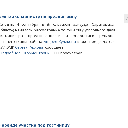
крупный
земельный
надел
емлю экс-министр не признал вину
Сегодня, 4 сентября, в Энгельсском райсуде (Саратовская
область) началось рассмотрение по существу уголовного дела
экс-министра промышленности и энергетики региона,
бывшего главы района
Андрея Куликова
и экс- председателя
КУИ ЭМР
Сергея Ряскова
, сообщает
Подробнее
о
Комментарии
111 просмотров
Помогавший
Джуликяну
прибрать
к
рукам
землю
экс-
министр
не
признал
вину
о аренде участка под гостиницу