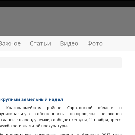
Важное
Статьи
Видео
Фото
в крупный земельный надел
В Красноармейском районе Саратовской области в
муниципальную собственность возвращены незаконно
отданные в аренду земли, сообщает сегодня, 11 ноября, пресс-
служба региональной прокуратуры.
По информации надзорного органа, в феврале 2017 года