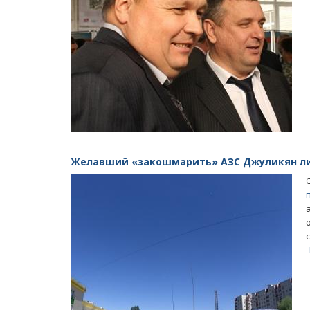
Желавший «закошмарить» АЗС Джуликян ли