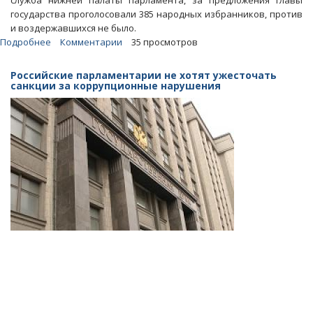
служба нижней палаты парламента, за предложения главы
государства проголосовали 385 народных избранников, против
и воздержавшихся не было.
Подробнее
о
Комментарии
35 просмотров
В
Госдуме
Российские парламентарии не хотят ужесточать
поддержали
санкции за коррупционные нарушения
президентские
параметры
пенсионной
реформы