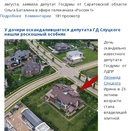
августа, заявила депутат Госдумы от Саратовской области
Ольга Баталина в эфире телеканала «Россия 1».
Подробнее
о
Комментарии
181 просмотр
Баталина
назвала
У дочери оскандалившегося депутата ГД Слуцкого
предложения
нашли роскошный особняк
Путина
Дочь
стимулом
скандально
для
известного
роста
депутата
рождаемости
Госдумы от
ЛДПР
Леонида
Слуцкого
Ирина в 23-
летнем
возрасте
стала
владелицей
элитной