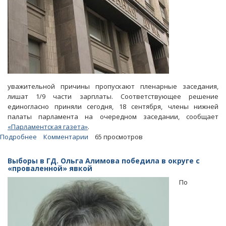
уважительной причины пропускают пленарные заседания,
лишат 1/9 части зарплаты. Соответствующее решение
единогласно приняли сегодня, 18 сентября, члены нижней
палаты парламента на очередном заседании, сообщает
«Парламентская газета»
.
Подробнее
о
Комментарии
65 просмотров
Госдума
сделала
Выборы в ГД. Ольга Алимова победила в округе с
«скидку»
«проваленной» явкой
депутатам-
По
прогульщикам