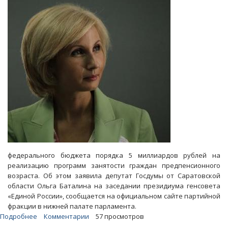
победила
в
округе
с
«проваленной»
явкой
федерального бюджета порядка 5 миллиардов рублей на
реализацию программ занятости граждан предпенсионного
возраста. Об этом заявила депутат Госдумы от Саратовской
области Ольга Баталина на заседании президиума генсовета
«Единой России», сообщается на официальном сайте партийной
фракции в нижней палате парламента.
Подробнее
о
Комментарии
57 просмотров
Баталина: