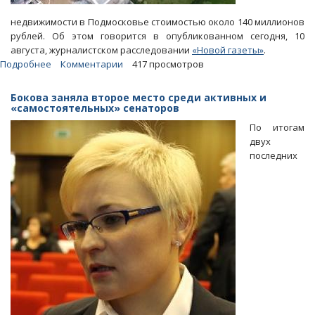
недвижимости в Подмосковье стоимостью около 140 миллионов
рублей. Об этом говорится в опубликованном сегодня, 10
августа, журналистском расследовании
«Новой газеты»
.
Подробнее
о
Комментарии
417 просмотров
У
дочери
Бокова заняла второе место среди активных и
оскандалившегося
«самостоятельных» сенаторов
депутата
По итогам
ГД
двух
Слуцкого
последних
нашли
роскошный
особняк