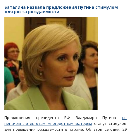
Наказы
Баталина назвала предложения Путина стимулом
президента
для роста рождаемости
нужно
реализовать
«не
только
по
букве,
но
и
по
духу»
Предложения президента РФ Владимира Путина
по
пенсионным льготам многодетным матерям
станут стимулом
для повышения рождаемости в стране. Об этом сегодня, 29