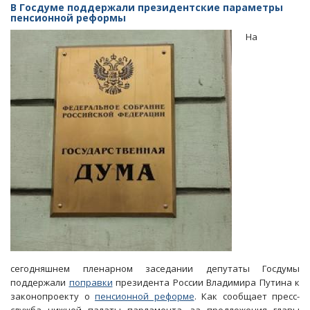
приняла
В Госдуме поддержали президентские параметры
закон
пенсионной реформы
о
На
повышении
пенсионного
возраста
в
стране
сегодняшнем пленарном заседании депутаты Госдумы
поддержали
поправки
президента России Владимира Путина к
законопроекту о
пенсионной реформе
. Как сообщает пресс-