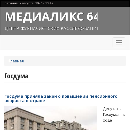
Перейти
пятница, 7 августа, 2026 - 10:47
к
МЕДИАЛИКС 64
основному
содержанию
ЦЕНТР ЖУРНАЛИСТСКИХ РАССЛЕДОВАНИЙ
Toggl
naviga
Вы
Главная
здесь
Госдума
Госдума приняла закон о повышении пенсионного
возраста в стране
Депутаты
Госдумы в
ходе