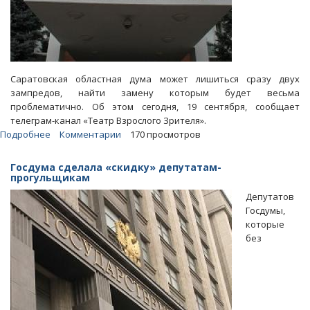
Саратовская областная дума может лишиться сразу двух
зампредов, найти замену которым будет весьма
проблематично. Об этом сегодня, 19 сентября, сообщает
телеграм-канал «Театр Взрослого Зрителя».
Подробнее
о
Комментарии
170 просмотров
«ТВЗ»:
Единороссам
Госдума сделала «скидку» депутатам-
придется
прогульщикам
в
Депутатов
облдуме
Госдумы,
искать
которые
замену
без
Алимовой
и
Чепрасову