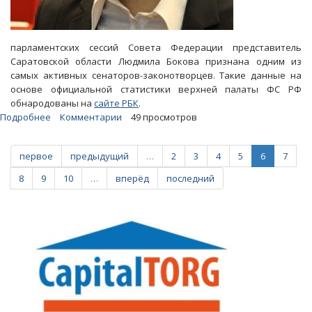
парламентских сессий Совета Федерации представитель
Саратовской области Людмила Бокова признана одним из
самых активных сенаторов-законотворцев. Такие данные на
основе официальной статистики верхней палаты ФС РФ
обнародованы на
сайте РБК
.
Подробнее
о
Комментарии
49 просмотров
Бокова
заняла
первое
предыдущий
…
2
3
4
5
6
7
второе
место
8
9
10
…
вперёд
последний
среди
активных
и
«самостоятельных»
сенаторов