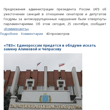
Предложения администрации президента России (АП) об
ужесточении санкций в отношении сенаторов и депутатов
Госдумы за антикоррупционные нарушения были отвергнуты
парламентариями. Об этом сегодня, 25 сентября, сообщает
«Коммерсантъ»
.
Подробнее
о
Комментарии
40 просмотров
Российские
парламентарии
«ТВЗ»: Единороссам придется в облдуме искать
не
замену Алимовой и Чепрасову
хотят
ужесточать
санкции
за
коррупционные
нарушения