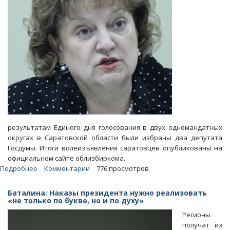
результатам Единого дня голосования в двух одномандатных
округах в Саратовской области были избраны два депутата
Госдумы. Итоги волеизъявления саратовцев опубликованы на
официальном сайте облизбиркома.
Подробнее
о
Комментарии
776 просмотров
Выборы
в
Баталина: Наказы президента нужно реализовать
ГД.
«не только по букве, но и по духу»
Ольга
Регионы
Алимова
получат из