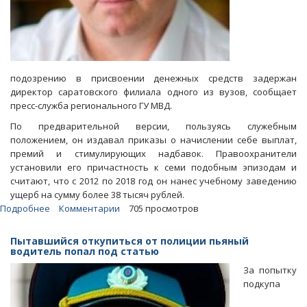
подозрению в присвоении денежных средств задержан
директор саратовского филиала одного из вузов, сообщает
пресс-служба регионального ГУ МВД.
По предварительной версии, пользуясь служебным
положением, он издавал приказы о начислении себе выплат,
премий и стимулирующих надбавок. Правоохранители
установили его причастность к семи подобным эпизодам и
считают, что с 2012 по 2018 год он нанес учебному заведению
ущерб на сумму более 38 тысяч рублей.
Подробнее
о
Комментарии
705 просмотров
В
Саратове
Пытавшийся откупиться от полиции пьяный
известному
водитель попал под статью
на
За попытку
всю
подкупа
страну
ученому-