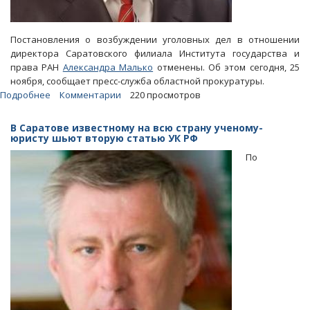
Постановления о возбуждении уголовных дел в отношении
директора Саратовского филиала Института государства и
права РАН
Александра Малько
отменены. Об этом сегодня, 25
ноября, сообщает пресс-служба областной прокуратуры.
Подробнее
о
Комментарии
220 просмотров
Решения
о
В Саратове известному на всю страну ученому-
возбуждении
юристу шьют вторую статью УК РФ
дел
По
в
отношении
известного
ученого
Малько
отменены