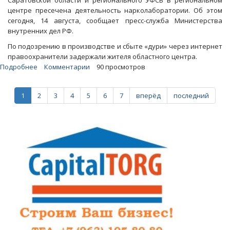
Саратовской области и регионального УФСБ в региональном
центре пресечена деятельность нарколаборатории. Об этом
сегодня, 14 августа, сообщает пресс-служба Министерства
внутренних дел РФ.
По подозрению в производстве и сбыте «дури» через интернет
правоохранители задержали жителя областного центра.
Подробнее
о
Комментарии
90 просмотров
Чекисты
и
1
2
3
4
5
6
7
вперёд
последний
полиция
не
дали
владельцу
подпольной
лаборатории
стать
наркобароном