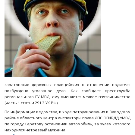
юристу
шьют
вторую
статью
УК
РФ
саратовских дорожных полицейских в отношении водителя
возбуждено уголовное дело. Как сообщает пресс-служба
регионального ГУ МВД, ему вменяется мелкое взяточничество
(часть 1 статьи 291.2 УК РФ).
По информации ведомства, в ходе патрулирования в Заводском
районе областного центра инспекторы полка ДПС ОГИБДД УМВД
по городу Саратову остановили автомобиль, за рулем которого
находился нетрезвый мужчина.