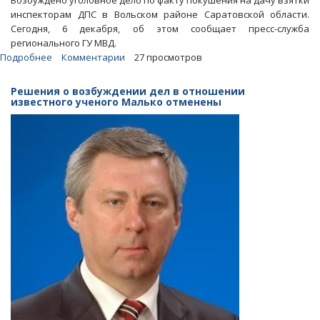
Возбуждено уголовное дело по факту покушения на дачу взятки
инспекторам ДПС в Вольском районе Саратовской области.
Сегодня, 6 декабря, об этом сообщает пресс-служба
регионального ГУ МВД.
Подробнее
о
Комментарии
27 просмотров
Саратовские
полицейские
Решения о возбуждении дел в отношении
отказались
известного ученого Малько отменены
от
взяток
в
виде
денег,
конфет
и
коньяка