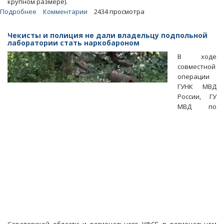
крупном размере).
Подробнее
о
Комментарии
2434 просмотра
Источник:
В
Чекисты и полиция не дали владельцу подпольной
Саратове
лаборатории стать наркобароном
задержан
В ходе
крышуемый
совместной
силовиками
операции
бутлегер
ГУНК МВД
России, ГУ
МВД по