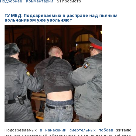
Подробнее
о
Комментарии
51 просмотр
Пытавшийся
откупиться
ГУ МВД: Подозреваемых в расправе над пьяным
от
вольчанином уже увольняют
полиции
пьяный
водитель
попал
под
статью
Подозреваемых
в нанесении смертельных побоев
жителю