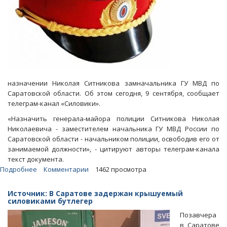
назначении Николая Ситникова замначальника ГУ МВД по
Саратовской области. Об этом сегодня, 9 сентября, сообщает
телеграм-канал «Силовики».
«Назначить генерала-майора полиции Ситникова Николая
Николаевича - заместителем начальника ГУ МВД России по
Саратовской области - начальником полиции, освободив его от
занимаемой должности», - цитируют авторы телеграм-канала
текст документа.
Подробнее
о
Комментарии
1462 просмотра
Замом
начальника
Источник: В Саратове задержан крышуемый
областного
силовиками бутлегер
ГУ
Позавчера
МВД
в Саратове