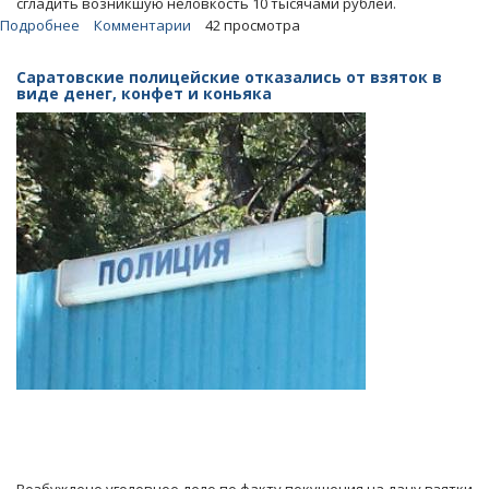
сгладить возникшую неловкость 10 тысячами рублей.
Подробнее
о
Комментарии
42 просмотра
Пахнущий
алкоголем
Саратовские полицейские отказались от взяток в
водитель
виде денег, конфет и коньяка
пытался
купить
прощение
у
полицейского