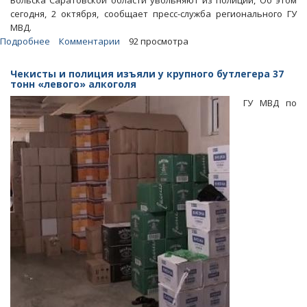
Вольска Саратовской области увольняют из полиции, Об этом
сегодня, 2 октября, сообщает пресс-служба регионального ГУ
МВД.
Подробнее
о
Комментарии
92 просмотра
ГУ
МВД:
Чекисты и полиция изъяли у крупного бутлегера 37
Подозреваемых
тонн «левого» алкоголя
в
ГУ МВД по
расправе
над
пьяным
вольчанином
уже
увольняют