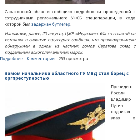
Саратовской области сообщило подробности проведенной с
сотрудниками регионального УФСБ спецоперации, в ходе
которой был
задержан бутлегер
.
Напомним, ранее, 20 августа, ЦЖР «Медиаликс 64» со ссылкой на
источник в силовых структурах сообщал, что правоохранители
обнаружили в одном из частных домов Саратова склад с
поддельным алкоголем элитных марок.
Подробнее
о
Комментарии
253 просмотра
Чекисты
и
Замом начальника областного ГУ МВД стал борец с
полиция
оргпреступностью
изъяли
Президент
у
России
крупного
Владимир
бутлегера
Путин
37
подписал
тонн
указ о
«левого»
алкоголя