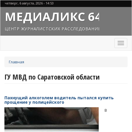
Перейти
четверг, 6 августа, 2026 - 14:53
к
МЕДИАЛИКС 64
основному
содержанию
ЦЕНТР ЖУРНАЛИСТСКИХ РАССЛЕДОВАНИЙ
Toggl
naviga
Вы
Главная
здесь
ГУ МВД по Саратовской области
Пахнущий алкоголем водитель пытался купить
прощение у полицейского
В