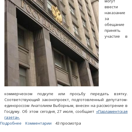
могут
к
ввести
пяти
наказание
годам
за
строгого
обещание
режима
принять
участие в
коммерческом подкупе или просьбу передать взятку.
Соответствующий законопроект, подготовленный депутатом-
единороссом Анатолием Выборным, внесен на рассмотрение в
Госдуму. Об этом сегодня, 27 июля, сообщает
«Парламентская
газета».
Подробнее
о
Комментарии
43 просмотра
Депутаты