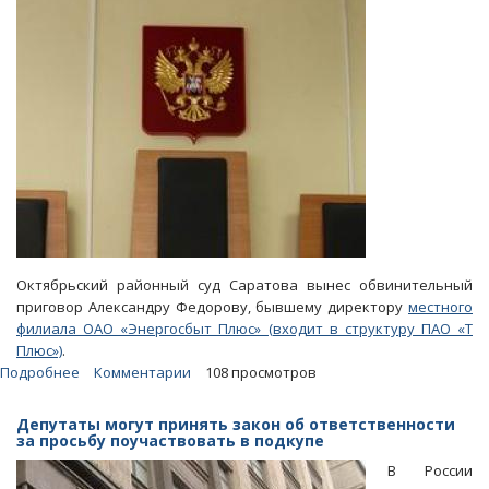
Октябрьский районный суд Саратова вынес обвинительный
приговор Александру Федорову, бывшему директору
местного
филиала ОАО «Энергосбыт Плюс» (входит в структуру ПАО «Т
Плюс»)
.
Подробнее
о
Комментарии
108 просмотров
Коррупционера
из
Депутаты могут принять закон об ответственности
«Т
за просьбу поучаствовать в подкупе
Плюс»
В России
приговорили