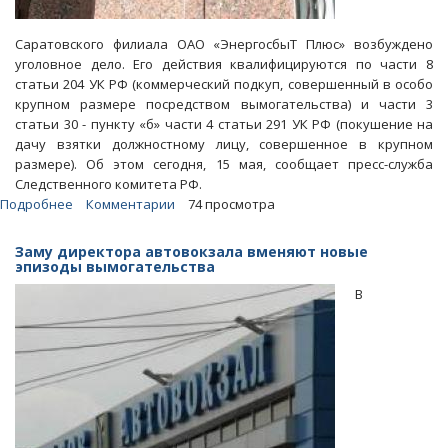
Саратовского филиала ОАО «ЭнергосбыТ Плюс» возбуждено
уголовное дело. Его действия квалифицируются по части 8
статьи 204 УК РФ (коммерческий подкуп, совершенный в особо
крупном размере посредством вымогательства) и части 3
статьи 30 - пункту «б» части 4 статьи 291 УК РФ (покушение на
дачу взятки должностному лицу, совершенное в крупном
размере). Об этом сегодня, 15 мая, сообщает пресс-служба
Следственного комитета РФ.
Подробнее
о
Комментарии
74 просмотра
Сотруднику
УФСБ
Заму директора автовокзала вменяют новые
предложили
эпизоды вымогательства
взятку
В
за
прекращение
расследования
коррупции