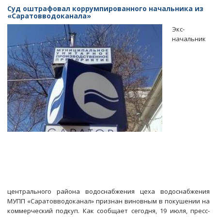
могут
Суд оштрафовал коррумпированного начальника из
принять
«Саратовводоканала»
закон
Экс-
об
начальник
ответственности
за
просьбу
поучаствовать
в
подкупе
центрального района водоснабжения цеха водоснабжения
МУПП «Саратовводоканал» признан виновным в покушении на
коммерческий подкуп. Как сообщает сегодня, 19 июля, пресс-