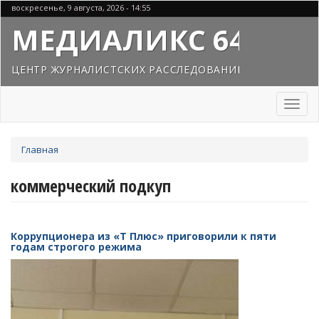
Перейти
воскресенье, 9 августа, 2026 - 14:55
к
МЕДИАЛИКС 64
основному
содержанию
ЦЕНТР ЖУРНАЛИСТСКИХ РАССЛЕДОВАНИЙ
Toggl
naviga
Вы
Главная
здесь
коммерческий подкуп
Коррупционера из «Т Плюс» приговорили к пяти
годам строгого режима