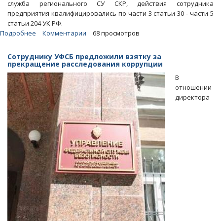
служба регионального СУ СКР, действия сотрудника
предприятия квалифицировались по части 3 статьи 30 - части 5
статьи 204 УК РФ.
Подробнее
о
Комментарии
68 просмотров
Суд
оштрафовал
Сотруднику УФСБ предложили взятку за
коррумпированного
прекращение расследования коррупции
начальника
В
из
отношении
«Саратовводоканала»
директора