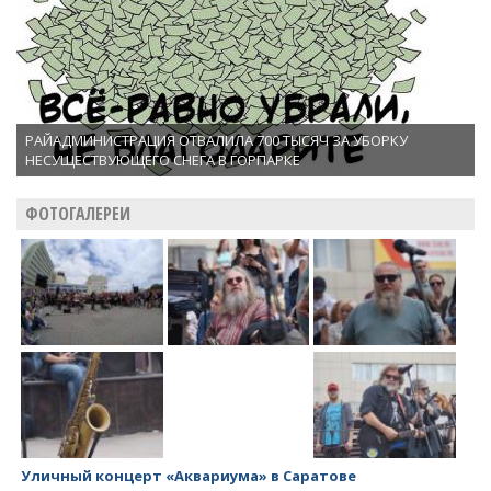
РАЙАДМИНИСТРАЦИЯ ОТВАЛИЛА 700 ТЫСЯЧ ЗА УБОРКУ
НЕСУЩЕСТВУЮЩЕГО СНЕГА В ГОРПАРКЕ
ФОТОГАЛЕРЕИ
Уличный концерт «Аквариума» в Саратове
За