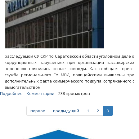
расследуемом СУ СКР по Саратовской области уголовном деле о
коррупционных нарушениях при организации пассажирских
перевозок появились новые эпизоды. Как сообщает пресс-
служба регионального ГУ МВД, полицейскими выявлены три
дополнительных факта коммерческого подкупа, сопряженного с
вымогательством.
Подробнее
о
Комментарии
238 просмотров
Заму
директора
первое
предыдущий
1
2
3
автовокзала
вменяют
новые
эпизоды
вымогательства