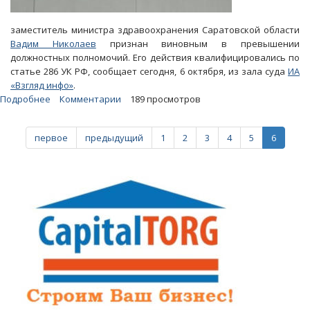
заместитель министра здравоохранения Саратовской области
Вадим Николаев
признан виновным в превышении
должностных полномочий. Его действия квалифицировались по
статье 286 УК РФ, сообщает сегодня, 6 октября, из зала суда
ИА
«Взгляд инфо»
.
Подробнее
о
Комментарии
189 просмотров
Уличенный
в
первое
предыдущий
1
2
3
4
5
6
коррупции
экс-
замминистра
области
избежал
тюрьмы