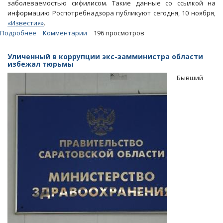
заболеваемостью сифилисом. Такие данные со ссылкой на
информацию Роспотребнадзора публикуют сегодня, 10 ноября,
«Известия»
.
Подробнее
о
Комментарии
196 просмотров
Главными
виновниками
Уличенный в коррупции экс-замминистра области
«сифилитичности»
избежал тюрьмы
области
Бывший
названы
приезжие