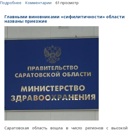
Подробнее
о
Комментарии
61 просмотр
Глава
областного
Главными виновниками «сифилитичности» области
минздрава
названы приезжие
заявил
о
снижении
рождаемости
Саратовская область вошла в число регионов с высокой