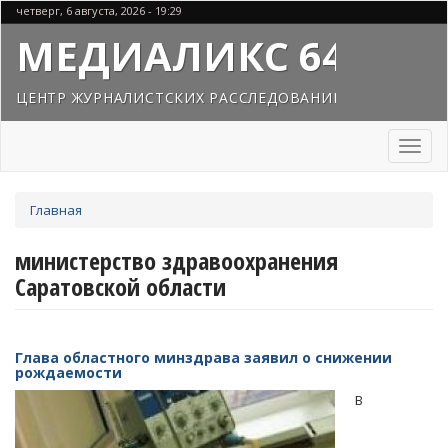
Перейти
четверг, 6 августа, 2026 - 19:29
к
МЕДИАЛИКС 64
основному
содержанию
ЦЕНТР ЖУРНАЛИСТСКИХ РАССЛЕДОВАНИЙ
Toggl
naviga
Вы
Главная
здесь
министерство здравоохранения
Саратовской области
Глава областного минздрава заявил о снижении
рождаемости
В