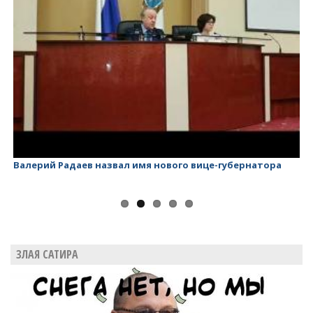
Валерий Радаев - губернатор, у которого ничего нет!
Ви
Ло
ЗЛАЯ САТИРА