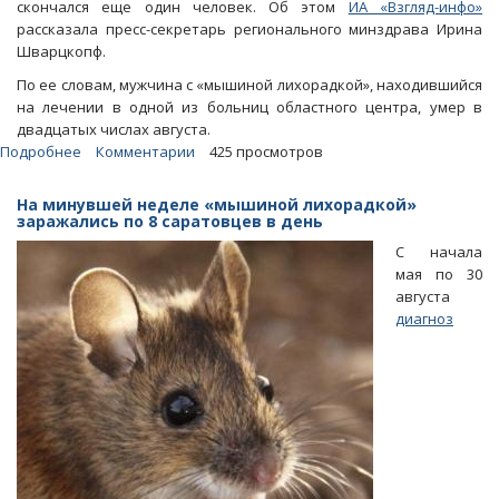
скончался еще один человек. Об этом
ИА «Взгляд-инфо»
рассказала пресс-секретарь регионального минздрава Ирина
Шварцкопф.
По ее словам, мужчина с «мышиной лихорадкой», находившийся
на лечении в одной из больниц областного центра, умер в
двадцатых числах августа.
Подробнее
о
Комментарии
425 просмотров
Эпидемия
ГЛПС.
На минувшей неделе «мышиной лихорадкой»
«Мышиная
заражались по 8 саратовцев в день
лихорадка»
С начала
доконала
мая по 30
еще
августа
одного
диагноз
саратовца