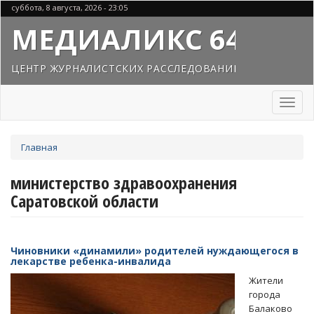
Перейти
суббота, 8 августа, 2026 - 23:05
к
МЕДИАЛИКС 64
основному
содержанию
ЦЕНТР ЖУРНАЛИСТСКИХ РАССЛЕДОВАНИЙ
Toggl
naviga
Вы
Главная
здесь
министерство здравоохранения
Саратовской области
Чиновники «динамили» родителей нуждающегося в
лекарстве ребенка-инвалида
Жители
города
Балаково