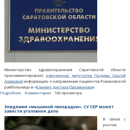
в
день
Министерство здравоохранения Саратовской области
прокомментировало
озвученную депутатом Госдумы Ольгой
Алимовой
информацию о направлении пациентов Романовской
райбольницы в «
Клинику доктора Парамонова
».
Подробнее
о
Комментарии
142 просмотра
Минздрав
объяснил
Эпидемия «мышиной лихорадки». СУ СКР может
«парамоновскую»
завести уголовное дело
принудиловку
В связи с
нежеланием
ростом
пациентов