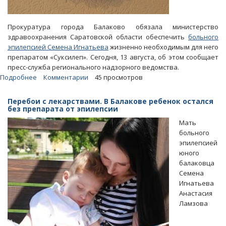
Прокуратура города Балаково обязала министерство
здравоохранения Саратовской области обеспечить
больного
эпилепсией Семена Игнатьева
жизненно необходимым для него
препаратом «Суксилеп». Сегодня, 13 августа, об этом сообщает
пресс-служба регионального надзорного ведомства.
Подробнее
о
Комментарии
45 просмотров
Прокуратура
обязала
Перебои с лекарствами. В Балакове ребенок остался
областной
без препарата от эпилепсии
минздрав
Мать
обеспечить
больного
ребенка-
эпилепсией
эпилептика
юного
лекарством
балаковца
Семена
Игнатьева
Анастасия
Ламзова