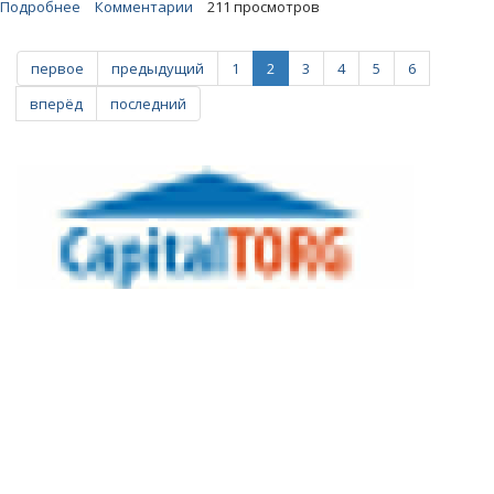
Подробнее
о
Комментарии
211 просмотров
Роспотребнадзор
прогнозирует
первое
предыдущий
1
2
3
4
5
6
новую
вспышку
вперёд
последний
«мышиной
лихорадки»
осенью