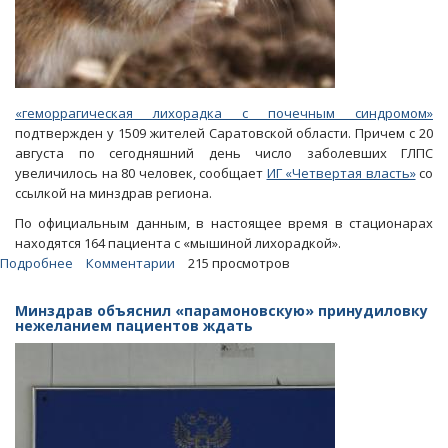
«геморрагическая лихорадка с почечным синдромом»
подтвержден у 1509 жителей Саратовской области. Причем с 20
августа по сегодняшний день число заболевших ГЛПС
увеличилось на 80 человек, сообщает
ИГ «Четвертая власть»
со
ссылкой на минздрав региона.
По официальным данным, в настоящее время в стационарах
находятся 164 пациента с «мышиной лихорадкой».
Подробнее
о
Комментарии
215 просмотров
На
минувшей
Минздрав объяснил «парамоновскую» принудиловку
неделе
нежеланием пациентов ждать
«мышиной
лихорадкой»
заражались
по
8
саратовцев