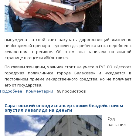
вынуждена за свой счет закупать дорогостоящий жизненно
необходимый препарат суксилеп для ребенка из-за перебоев с
лекарством в регионе. Об этом она написала на личной
странице в соцсети «ВКонтакте».
По словам женщины, мальчик стоит на учете в ГУЗ СО «Детская
городская поликлиника города Балаково» и нуждается в
постоянном приеме лекарственного средства, но не получает
его от государства.
Подробнее
о
Комментарии
98 просмотров
Перебои
с
Саратовский онкодиспансер своим бездействием
лекарствами.
опустил инвалида на деньги
В
Суд
Балакове
заставил
ребенок
остался