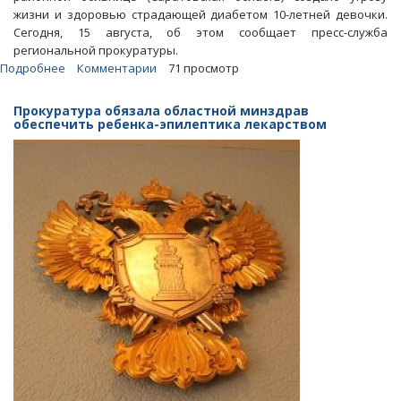
жизни и здоровью страдающей диабетом 10-летней девочки.
Сегодня, 15 августа, об этом сообщает пресс-служба
региональной прокуратуры.
Подробнее
о
Комментарии
71 просмотр
После
жалобы
Прокуратура обязала областной минздрав
Примакова
обеспечить ребенка-эпилептика лекарством
ребенку-
диабетику
выдали
расходники
к
инсулиновой
помпе