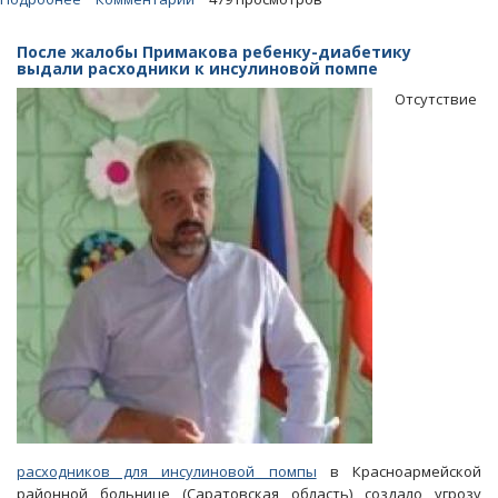
Эпидемия
«мышиной
После жалобы Примакова ребенку-диабетику
лихорадки».
выдали расходники к инсулиновой помпе
СУ
Отсутствие
СКР
может
завести
уголовное
дело
расходников для инсулиновой помпы
в Красноармейской
районной больнице (Саратовская область) создало угрозу