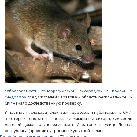
ждать
заболеваемости геморрагической лихорадкой с почечным
синдромом
среди жителей Саратова и области региональное СУ
СКР начало доследственную проверку.
В частности, следователей заинтересовали публикации в СМИ,
в которых говорится о вспышке «мышиной лихорадки» среди
жителей домов, расположенных в Саратове на улице Лесная
республика (проходит у границы Кумысной поляны).
Подробнее
о
Комментарии
479 просмотров