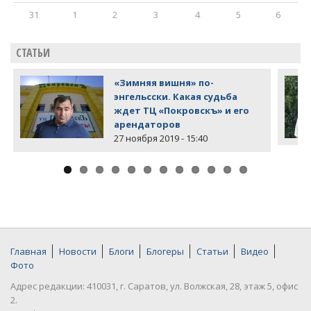
31
1
2
3
4
5
6
СТАТЬИ
«Зимняя вишня» по-
энгельсски. Какая судьба
ждет ТЦ «Покровскъ» и его
арендаторов
27 ноября 2019 - 15:40
Главная
Новости
Блоги
Блогеры
Статьи
Видео
Фото
Адрес редакции: 410031, г. Саратов, ул. Волжская, 28, этаж 5, офис
2.