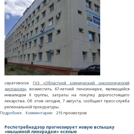
без
препарата
от
эпилепсии
саратовское
ГУЗ «Областной клинический онкологический
диспансер»
возместить 67-летней пенсионерке, являющейся
инвалидом II группы, затраты на покупку дорогостоящего
лекарства. Об этом сегодня, 7 августа, сообщает пресс-служба
региональной прокуратуры.
Подробнее
о
Комментарии
215 просмотров
Саратовский
онкодиспансер
Роспотребнадзор прогнозирует новую вспышку
своим
«мышиной лихорадки» осенью