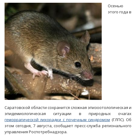
бездействием
Осенью
опустил
этого года в
инвалида
на
деньги
Саратовской области сохранится сложная эпизоотологическая и
эпидемиологическая ситуации в природных очагах
геморрагической лихорадки с почечным синдромом
(ГЛПС). Об
этом сегодня, 7 августа, сообщает пресс-служба регионального
управления Роспотребнадзора.