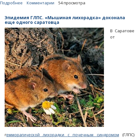
Подробнее
о
Комментарии
54 просмотра
Чиновники
«динамили»
Эпидемия ГЛПС. «Мышиная лихорадка» доконала
родителей
еще одного саратовца
нуждающегося
В Саратове
в
от
лекарстве
ребенка-
инвалида
г
емморагической лихорадки с почечным синдромом
(ГЛПС)