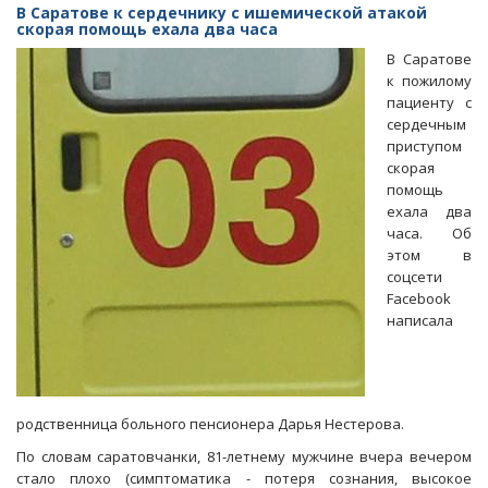
в
В Саратове к сердечнику с ишемической атакой
регионе
скорая помощь ехала два часа
нарушались
В Саратове
права
к пожилому
заключенных
пациенту с
на
сердечным
получение
приступом
медпомощи
скорая
помощь
ехала два
часа. Об
этом в
соцсети
Facebook
написала
родственница больного пенсионера Дарья Нестерова.
По словам саратовчанки, 81-летнему мужчине вчера вечером
стало плохо (симптоматика - потеря сознания, высокое