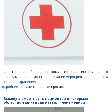
Саратовской области прокомментировал информацию о
запаздывании региона в реализации мероприятий нацпроекта
«Здравоохранение»
.
Подробнее
о
Комментарии
66 просмотров
Минздрав
области
Высокую смертность пациентов в «скорых»
о
областной минздрав назвал «неизменной»
запаздывании
В
по