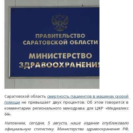
нацпроектам:
«Все
идет
штатно»
Саратовской область
смертность пациентов в машинах скорой
помощи
не превышает двух процентов. Об этом говорится в
комментарии регионального минздрава для ЦЖР «Медиаликс
64».
Напомним, сегодня, 5 августа, наше издание опубликовало
официальную статистику Министерства здравоохранения РФ,