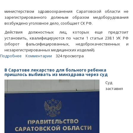
министерством здравоохранения Саратовской области не
зарегистрированного должным образом медоборудования
возбуждено уголовное дело, сообщает СК РФ.
Действия должностных лиц, которых еще предстоит
установить, квалифицируются по части 1 статьи 238.1 УК РФ
(оборот фальсифицированных, недоброкачественных и
незарегистрированных медицинских изделий).
Подробнее
о
Комментарии
324 просмотра
Из-
за
В Саратове лекарство для больного ребенка
приемки
пришлось выбивать из минздрава через суд
минздравом
Суд
«левых»
заставил
аппаратов
УЗИ
заведено
уголовное
дело