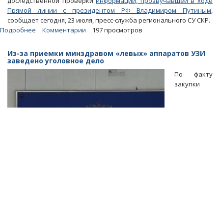
доследственной проверки
информации, прозвучавшей в ходе
Прямой линии с президентом РФ Владимиром Путиным
,
сообщает сегодня, 23 июля, пресс-служба регионального СУ СКР.
Подробнее
о
Комментарии
197 просмотров
Прямая
линия
Из-за приемки минздравом «левых» аппаратов УЗИ
Путина.
заведено уголовное дело
Нехватку
По факту
в
закупки
регионе
лекарств
расценили
как
халатность