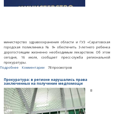
министерство здравоохранения области и ГУЗ «Саратовская
городская поликлиника № 9» обеспечить 3-летнего ребенка
дорогостоящим жизненно необходимым лекарством. Об этом
сегодня, 16 июля, сообщает пресс-служба региональной
прокуратуры.
Подробнее
о
Комментарии
78 просмотров
В
Саратове
Прокуратура: в регионе нарушались права
лекарство
заключенных на получение медпомощи
для
В
больного
ребенка
пришлось
выбивать
из