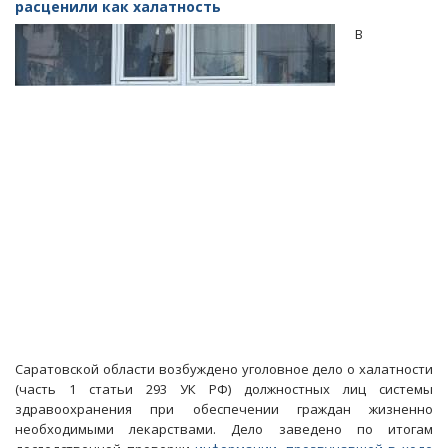
в
расценили как халатность
Саратовской
В
области
заболели
более
тысячи
человек
Саратовской области возбуждено уголовное дело о халатности
(часть 1 статьи 293 УК РФ) должностных лиц системы
здравоохранения при обеспечении граждан жизненно
необходимыми лекарствами. Дело заведено по итогам