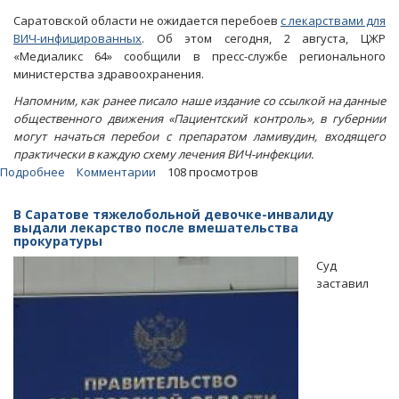
Саратовской области не ожидается перебоев
с лекарствами для
ВИЧ-инфицированных
. Об этом сегодня, 2 августа, ЦЖР
«Медиаликс 64» сообщили в пресс-службе регионального
министерства здравоохранения.
Напомним, как ранее писало наше издание со ссылкой на данные
общественного движения «Пациентский контроль», в губернии
могут начаться перебои с препаратом ламивудин, входящего
практически в каждую схему лечения ВИЧ-инфекции.
Подробнее
о
Комментарии
108 просмотров
Областной
минздрав
В Саратове тяжелобольной девочке-инвалиду
не
выдали лекарство после вмешательства
прокуратуры
переживает
из-
Суд
за
заставил
истощения
в
регионе
запасов
лекарства
от