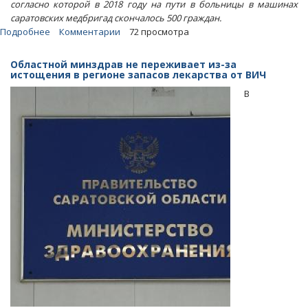
согласно которой в 2018 году на пути в больницы в машинах
саратовских медбригад скончалось 500 граждан.
Подробнее
о
Комментарии
72 просмотра
Высокую
смертность
Областной минздрав не переживает из-за
пациентов
истощения в регионе запасов лекарства от ВИЧ
в
В
«скорых»
областной
минздрав
назвал
«неизменной»