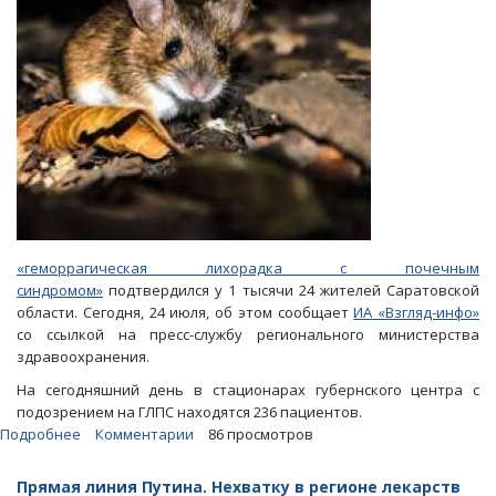
прокуратуры
«геморрагическая лихорадка с почечным
синдромом»
подтвердился у 1 тысячи 24 жителей Саратовской
области. Сегодня, 24 июля, об этом сообщает
ИА «Взгляд-инфо»
со ссылкой на пресс-службу регионального министерства
здравоохранения.
На сегодняшний день в стационарах губернского центра с
подозрением на ГЛПС находятся 236 пациентов.
Подробнее
о
Комментарии
86 просмотров
«Мышиной
лихорадкой»
Прямая линия Путина. Нехватку в регионе лекарств