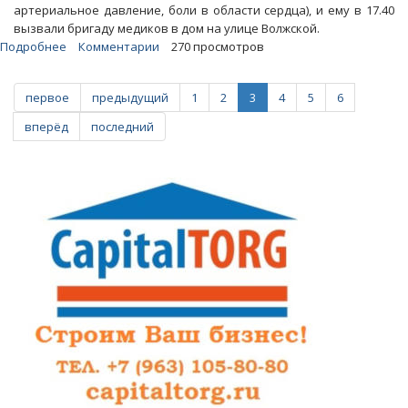
артериальное давление, боли в области сердца), и ему в 17.40
вызвали бригаду медиков в дом на улице Волжской.
Подробнее
о
Комментарии
270 просмотров
В
Саратове
первое
предыдущий
1
2
3
4
5
6
к
сердечнику
вперёд
последний
с
ишемической
атакой
скорая
помощь
ехала
два
часа