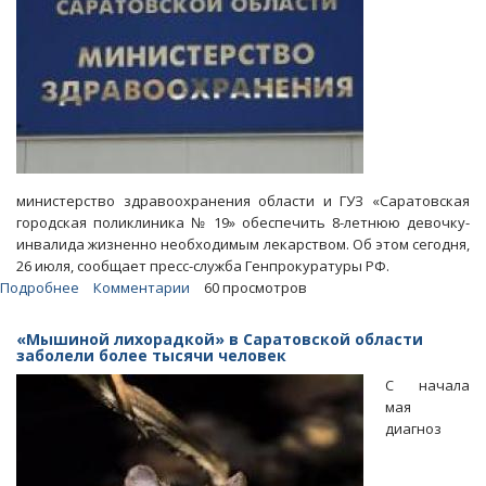
ВИЧ
министерство здравоохранения области и ГУЗ «Саратовская
городская поликлиника № 19» обеспечить 8-летнюю девочку-
инвалида жизненно необходимым лекарством. Об этом сегодня,
26 июля, сообщает пресс-служба Генпрокуратуры РФ.
Подробнее
о
Комментарии
60 просмотров
В
Саратове
«Мышиной лихорадкой» в Саратовской области
тяжелобольной
заболели более тысячи человек
девочке-
С начала
инвалиду
мая
выдали
диагноз
лекарство
после
вмешательства