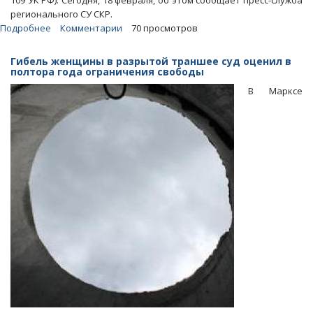
109 УК РФ). Сегодня, 18 февраля, об этом сообщает пресс-служба
регионального СУ СКР.
Подробнее
о
Комментарии
70 просмотров
Гибель
энгельсита
Гибель женщины в разрытой траншее суд оценил в
под
полтора года ограничения свободы
ледяной
В Марксе
лавиной
стала
основанием
для
уголовного
дела