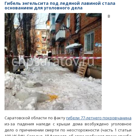
саратовскую
Гибель энгельсита под ледяной лавиной стала
пенсионерку
основанием для уголовного дела
врачи
В
станут
фигурантами
уголовного
дела
Саратовской области по факту
гибели 77-летнего покровчанина
из-за падения наледи с крыши дома возбуждено уголовное
дело о причинении смерти по неосторожности (часть 1 статьи