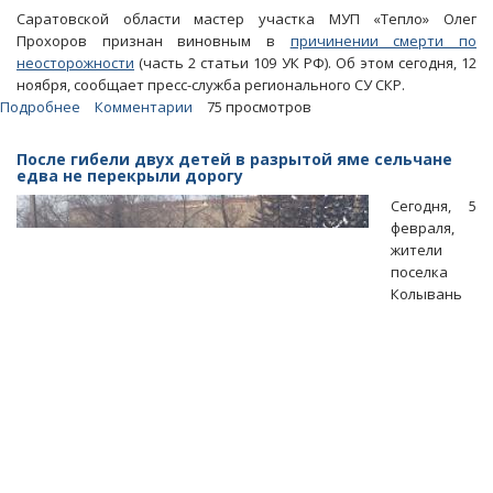
Саратовской области мастер участка МУП «Тепло» Олег
Прохоров признан виновным в
причинении смерти по
неосторожности
(часть 2 статьи 109 УК РФ). Об этом сегодня, 12
ноября, сообщает пресс-служба регионального СУ СКР.
Подробнее
о
Комментарии
75 просмотров
Гибель
женщины
После гибели двух детей в разрытой яме сельчане
в
едва не перекрыли дорогу
разрытой
Сегодня, 5
траншее
февраля,
суд
жители
оценил
поселка
в
Колывань
полтора
года
ограничения
свободы