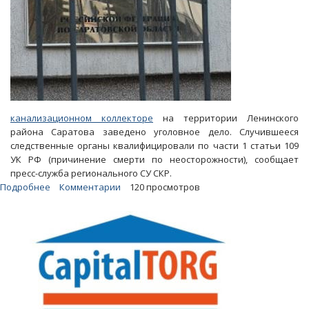
канализационном коллекторе
на территории Ленинского
района Саратова заведено уголовное дело. Случившееся
следственные органы квалифицировали по части 1 статьи 109
УК РФ (причинение смерти по неосторожности), сообщает
пресс-служба регионального СУ СКР.
Подробнее
о
Комментарии
120 просмотров
Гибель
ребенка
в
канализации.
СУ
СКР
возбудило
уголовное