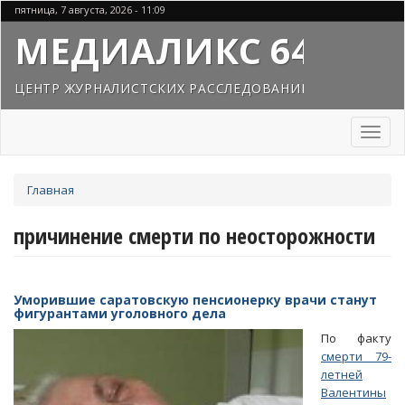
Перейти
пятница, 7 августа, 2026 - 11:09
к
МЕДИАЛИКС 64
основному
содержанию
ЦЕНТР ЖУРНАЛИСТСКИХ РАССЛЕДОВАНИЙ
Toggl
naviga
Вы
Главная
здесь
причинение смерти по неосторожности
Уморившие саратовскую пенсионерку врачи станут
фигурантами уголовного дела
По факту
смерти 79-
летней
Валентины