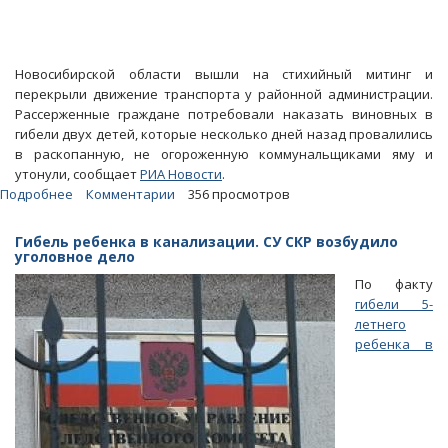
Новосибирской области вышли на стихийный митинг и
перекрыли движение транспорта у районной администрации.
Рассерженные граждане потребовали наказать виновных в
гибели двух детей, которые несколько дней назад провалились
в раскопанную, не огороженную коммунальщиками яму и
утонули, сообщает
РИА Новости
.
Подробнее
о
Комментарии
356 просмотров
После
гибели
Гибель ребенка в канализации. СУ СКР возбудило
двух
уголовное дело
детей
По факту
в
гибели 5-
разрытой
летнего
яме
ребенка в
сельчане
едва
не
перекрыли
дорогу