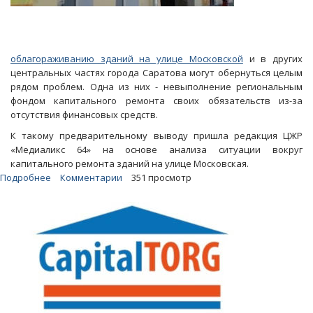
облагораживанию зданий на улице Московской
и в других
центральных частях города Саратова могут обернуться целым
рядом проблем. Одна из них - невыполнение региональным
фондом капитального ремонта своих обязательств из-за
отсутствия финансовых средств.
К такому предварительному выводу пришла редакция ЦЖР
«Медиаликс 64» на основе анализа ситуации вокруг
капитального ремонта зданий на улице Московская.
Подробнее
о
Комментарии
351 просмотр
Ремонт
зданий
на
Московской
грозит
банкротством
региональному
оператору