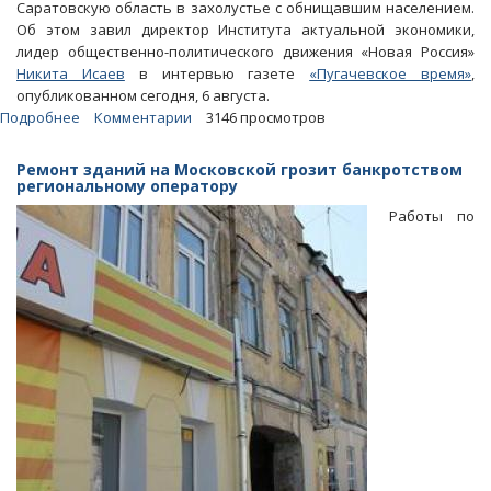
Саратовскую область в захолустье с обнищавшим населением.
Об этом завил директор Института актуальной экономики,
лидер общественно-политического движения «Новая Россия»
Никита Исаев
в интервью газете
«Пугачевское время»
,
опубликованном сегодня, 6 августа.
Подробнее
о
Комментарии
3146 просмотров
Исаев
о
Ремонт зданий на Московской грозит банкротством
проблемах
региональному оператору
области:
Работы по
«У
этих
бед
есть
имя
-
Валерий
Радаев»