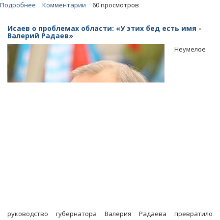
Подробнее
о
Комментарии
60 просмотров
Прокуратура
выявила
Исаев о проблемах области: «У этих бед есть имя -
факты
Валерий Радаев»
бездействия
Неумелое
Фонда
капремонта
в
Ленинском
районе
руководство губернатора Валерия Радаева превратило