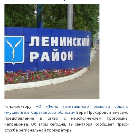
назван
Минстроем
РФ
в
числе
отстающих
Гендиректору
НО «Фонд капитального ремонта общего
имущества в Саратовской области»
Вере Прохоровой внесено
представление в связи с неисполнением программы
капремонта. Об этом сегодня, 19 сентября, сообщает пресс-
служба региональной прокуратуры.