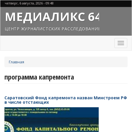
Перейти
четверг, 6 августа, 2026 - 09:48
к
МЕДИАЛИКС 64
основному
содержанию
ЦЕНТР ЖУРНАЛИСТСКИХ РАССЛЕДОВАНИЙ
Toggl
naviga
Вы
Главная
здесь
программа капремонта
Саратовский Фонд капремонта назван Минстроем РФ
в числе отстающих