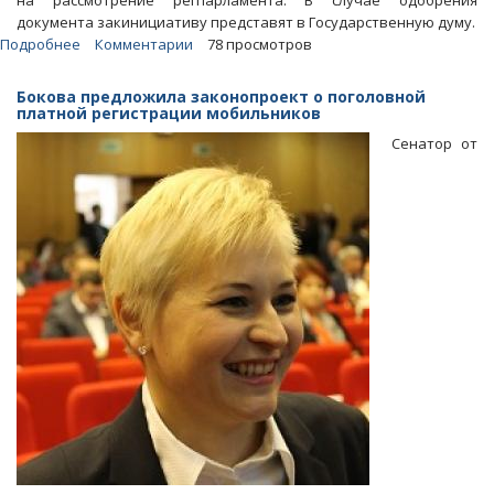
на рассмотрение регпарламента. В случае одобрения
документа закинициативу представят в Государственную думу.
Подробнее
о
Комментарии
78 просмотров
Облдеп
разработал
Бокова предложила законопроект о поголовной
законопроект
платной регистрации мобильников
о
Сенатор от
защите
ветеранов
ВОВ
от
коллекторов