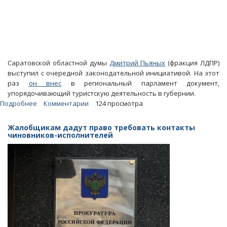
Саратовской областной думы
Дмитрий Пьяных
(фракция ЛДПР)
выступил с очередной законодательной инициативой. На этот
раз
он внес
в региональный парламент документ,
упорядочивающий туристскую деятельность в губернии.
Подробнее
о
Комментарии
124 просмотра
Депутат
Дмитрий
Жалобщикам дадут право требовать контакты
Пьяных
чиновников-исполнителей
записал
себе
в
актив
закон-«пустышку»