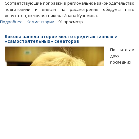
Соответствующие поправки в региональное законодательство
подготовили и внесли на рассмотрение облдумы пять
депутатов, включая спикера Ивана Кузьмина.
Подробнее
о
Комментарии
91 просмотр
Облдума
собирается
Бокова заняла второе место среди активных и
лишить
«самостоятельных» сенаторов
Общественную
По итогам
палату
двух
права
последних
проводить
«нулевые
чтения»