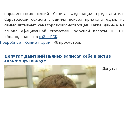
парламентских сессий Совета Федерации представитель
Саратовской области Людмила Бокова признана одним из
самых активных сенаторов-законотворцев. Такие данные на
основе официальной статистики верхней палаты ФС РФ
обнародованы на
сайте РБК
.
Подробнее
о
Комментарии
49 просмотров
Бокова
заняла
Депутат Дмитрий Пьяных записал себе в актив
второе
закон-«пустышку»
место
Депутат
среди
активных
и
«самостоятельных»
сенаторов