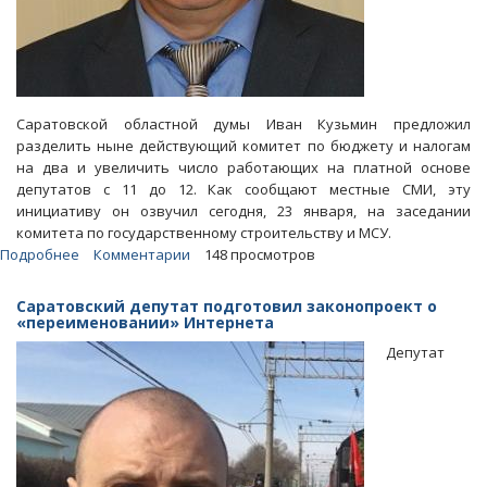
Саратовской областной думы Иван Кузьмин предложил
разделить ныне действующий комитет по бюджету и налогам
на два и увеличить число работающих на платной основе
депутатов с 11 до 12. Как сообщают местные СМИ, эту
инициативу он озвучил сегодня, 23 января, на заседании
комитета по государственному строительству и МСУ.
Подробнее
о
Комментарии
148 просмотров
Спикер
облдумы
Саратовский депутат подготовил законопроект о
Кузьмин
«переименовании» Интернета
решил
Депутат
увеличить
число
«платных»
депутатов