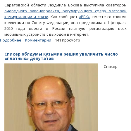
Саратовской области Людмила Бокова выступила соавтором
очередного законопроекта, регулирующего сферу массовой
коммуникации и связи
. Как сообщает
«РБК»
, вместе со своими
коллегами по Совету Федерации, она предложила с 1 февраля
2020 года ввести в России платную регистрацию всех
мобильных устройств с выходом в интернет.
Подробнее
о
Комментарии
141 просмотр
Бокова
предложила
Спикер облдумы Кузьмин решил увеличить число
законопроект
«платных» депутатов
о
Спикер
поголовной
платной
регистрации
мобильников