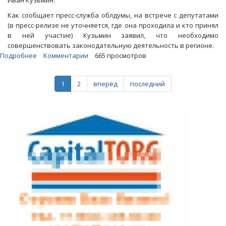
Иван Кузьмин.
Как сообщает пресс-служба облдумы, на встрече с депутатами
(в пресс-релизе не уточняется, где она проходила и кто принял
в ней участие) Кузьмин заявил, что необходимо
совершенствовать законодательную деятельность в регионе.
Подробнее
о
Комментарии
665 просмотров
Облдума
хочет
1
2
вперёд
последний
обязать
собственников
убирать
прилегающую
территорию