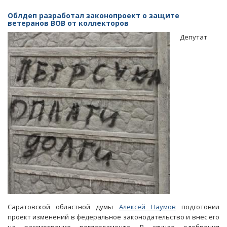
Алимова
внесла
Облдеп разработал законопроект о защите
в
ветеранов ВОВ от коллекторов
ГД
Депутат
законопроект
о
запрете
продажи
никотиносодержащих
смесей
Саратовской областной думы
Алексей Наумов
подготовил
проект изменений в федеральное законодательство и внес его