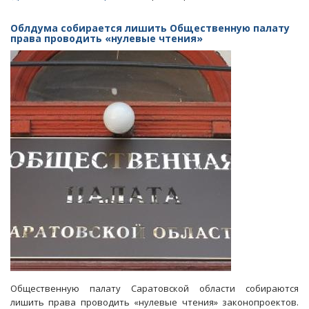
Саратовский
депутат
Облдума собирается лишить Общественную палату
подготовил
права проводить «нулевые чтения»
законопроект
о
«переименовании»
Интернета
Общественную палату Саратовской области собираются
лишить права проводить «нулевые чтения» законопроектов.