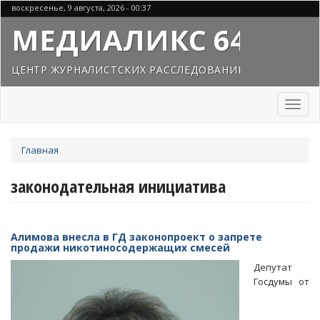
Перейти
воскресенье, 9 августа, 2026 - 00:37
к
МЕДИАЛИКС 64
основному
содержанию
ЦЕНТР ЖУРНАЛИСТСКИХ РАССЛЕДОВАНИЙ
Toggl
naviga
Вы
Главная
здесь
законодательная инициатива
Алимова внесла в ГД законопроект о запрете
продажи никотиносодержащих смесей
Депутат
Госдумы от